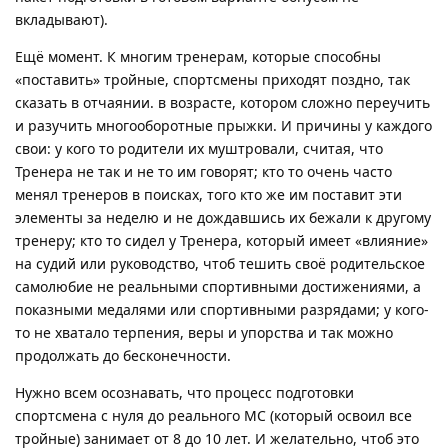
вкладывают).
Ещё момент. К многим тренерам, которые способны
«поставить» тройные, спортсмены приходят поздно, так
сказать в отчаянии. в возрасте, котором сложно переучить
и разучить многооборотные прыжки. И причины у каждого
свои: у кого то родители их муштровали, считая, что
Тренера не так и не то им говорят; кто то очень часто
менял тренеров в поисках, того кто же им поставит эти
элементы за неделю и не дождавшись их бежали к другому
тренеру; кто то сидел у Тренера, который имеет «влияние»
на судий или руководство, чтоб тешить своё родительское
самолюбие не реальными спортивными достижениями, а
показными медалями или спортивными разрядами; у кого-
то не хватало терпения, веры и упорства и так можно
продолжать до бесконечности.
Нужно всем осознавать, что процесс подготовки
спортсмена с нуля до реального МС (который освоил все
тройные) занимает от 8 до 10 лет. И желательно, чтоб это