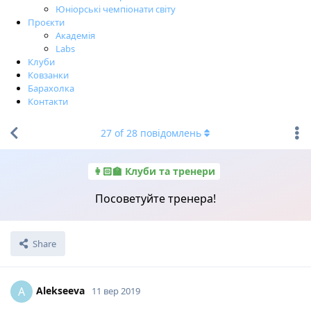
Юніорські чемпіонати світу
Проєкти
Академія
Labs
Клуби
Ковзанки
Барахолка
Контакти
27
of
28
повідомлень
👩🏻‍🏫 Клуби та тренери
Посоветуйте тренера!
Share
Alekseeva
A
11 вер 2019