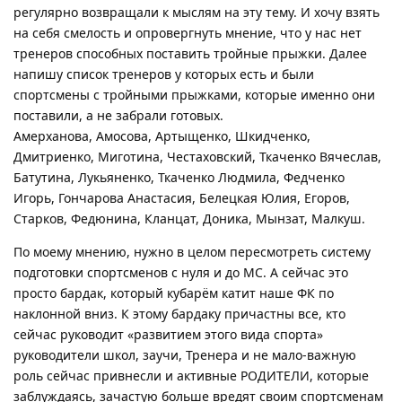
регулярно возвращали к мыслям на эту тему. И хочу взять
на себя смелость и опровергнуть мнение, что у нас нет
тренеров способных поставить тройные прыжки. Далее
напишу список тренеров у которых есть и были
спортсмены с тройными прыжками, которые именно они
поставили, а не забрали готовых.
Амерханова, Амосова, Артыщенко, Шкидченко,
Дмитриенко, Миготина, Честаховский, Ткаченко Вячеслав,
Батутина, Лукьяненко, Ткаченко Людмила, Федченко
Игорь, Гончарова Анастасия, Белецкая Юлия, Егоров,
Старков, Федюнина, Кланцат, Доника, Мынзат, Малкуш.
По моему мнению, нужно в целом пересмотреть систему
подготовки спортсменов с нуля и до МС. А сейчас это
просто бардак, который кубарём катит наше ФК по
наклонной вниз. К этому бардаку причастны все, кто
сейчас руководит «развитием этого вида спорта»
руководители школ, заучи, Тренера и не мало-важную
роль сейчас привнесли и активные РОДИТЕЛИ, которые
заблуждаясь, зачастую больше вредят своим спортсменам