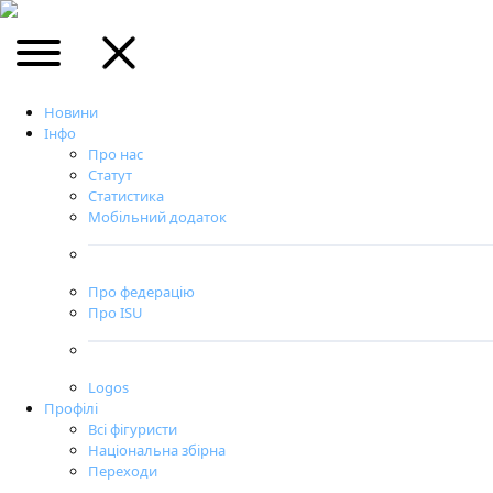
Новини
Інфо
Про нас
Статут
Статистика
Мобільний додаток
Про федерацію
Про ISU
Logos
Профілі
Всі фігуристи
Національна збірна
Переходи