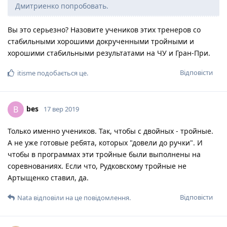
Дмитриенко попробовать.
Вы это серьезно? Назовите учеников этих тренеров со
стабильными хорошими докрученными тройными и
хорошими стабильными результатами на ЧУ и Гран-При.
Відповісти
itisme
подобається це
.
bes
B
17 вер 2019
Только именно учеников. Так, чтобы с двойных - тройные.
А не уже готовые ребята, которых "довели до ручки". И
чтобы в программах эти тройные были выполнены на
соревнованиях. Если что, Рудковскому тройные не
Артыщенко ставил, да.
Відповісти
Nata
відповіли на це повідомлення.