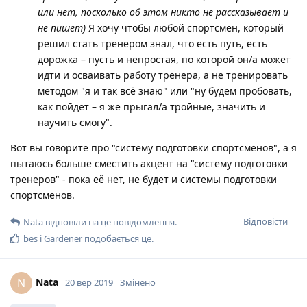
или нет, посколько об этом никто не рассказывает и
не пишет)
Я хочу чтобы любой спортсмен, который
решил стать тренером знал, что есть путь, есть
дорожка – пусть и непростая, по которой он/а может
идти и осваивать работу тренера, а не тренировать
методом "я и так всё знаю" или "ну будем пробовать,
как пойдет – я же прыгал/а тройные, значить и
научить смогу".
Вот вы говорите про "систему подготовки спортсменов", а я
пытаюсь больше сместить акцент на "систему подготовки
тренеров" - пока её нет, не будет и системы подготовки
спортсменов.
Відповісти
Nata
відповіли на це повідомлення.
bes
і
Gardener
подобається це
.
Nata
N
20 вер 2019
Змінено