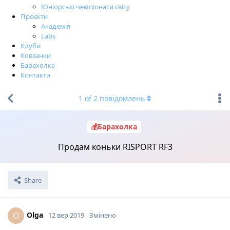
Юніорські чемпіонати світу
Проєкти
Академія
Labs
Клуби
Ковзанки
Барахолка
Контакти
1
of
2
повідомлень
💰Барахолка
Продам коньки RISPORT RF3
Share
Olga
O
12 вер 2019
Змінено