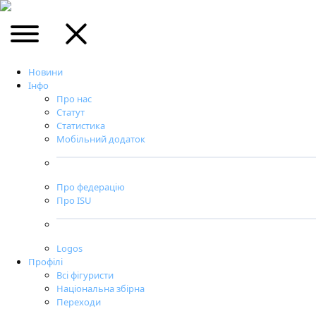
Новини
Інфо
Про нас
Статут
Статистика
Мобільний додаток
Про федерацію
Про ISU
Logos
Профілі
Всі фігуристи
Національна збірна
Переходи