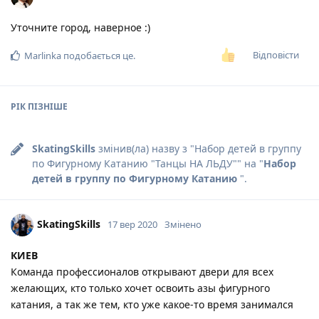
Уточните город, наверное :)
Відповісти
Marlinka
подобається це
.
РІК
ПІЗНІШЕ
SkatingSkills
змінив(ла) назву з "
Набор детей в группу
по Фигурному Катанию "Танцы НА ЛЬДУ"
" на "
Набор
детей в группу по Фигурному Катанию
".
SkatingSkills
17 вер 2020
Змінено
КИЕВ
Команда профессионалов открывают двери для всех
желающих, кто только хочет освоить азы фигурного
катания, а так же тем, кто уже какое-то время занимался