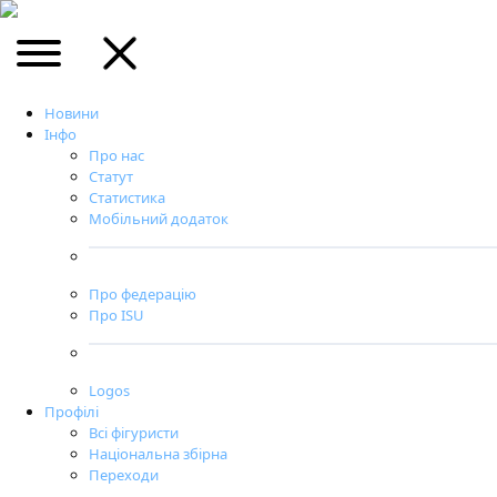
Новини
Інфо
Про нас
Статут
Статистика
Мобільний додаток
Про федерацію
Про ISU
Logos
Профілі
Всі фігуристи
Національна збірна
Переходи