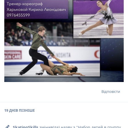
Відповісти
19 ДНІВ
ПІЗНІШЕ
SkatingSkills
змінив(ла) назву з "
Набор детей в группу