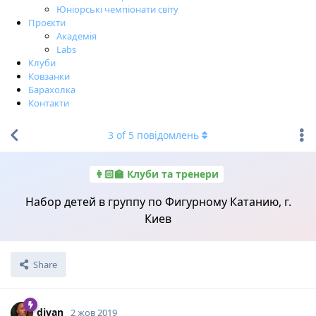
Юніорські чемпіонати світу
Проєкти
Академія
Labs
Клуби
Ковзанки
Барахолка
Контакти
3
of
5
повідомлень
👩🏻‍🏫 Клуби та тренери
Набор детей в группу по Фигурному Катанию, г.
Киев
Share
divan
2 жов 2019