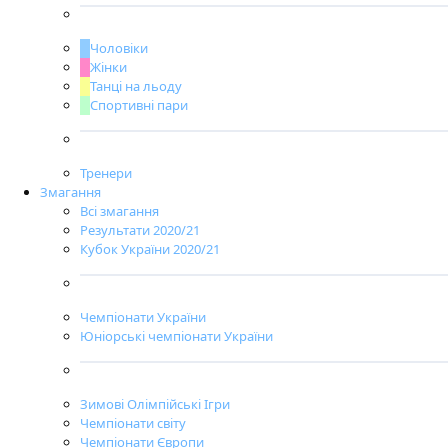
Чоловіки
Жінки
Танці на льоду
Спортивні пари
Тренери
Змагання
Всі змагання
Результати 2020/21
Кубок України 2020/21
Чемпіонати України
Юніорські чемпіонати України
Зимові Олімпійські Ігри
Чемпіонати світу
Чемпіонати Європи