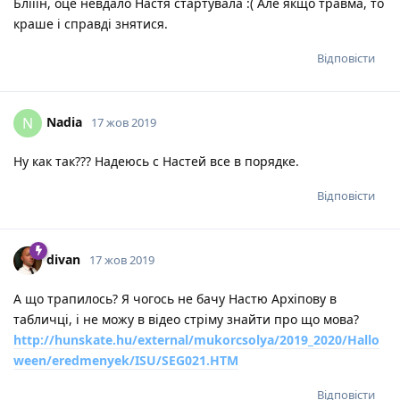
Блііін, оце невдало Настя стартувала :( Але якщо травма, то
краше і справді знятися.
Відповісти
Nadia
N
17 жов 2019
Ну как так??? Надеюсь с Настей все в порядке.
Відповісти
divan
17 жов 2019
А що трапилось? Я чогось не бачу Настю Архіпову в
табличці, і не можу в відео стріму знайти про що мова?
http://hunskate.hu/external/mukorcsolya/2019_2020/Hallo
ween/eredmenyek/ISU/SEG021.HTM
Відповісти