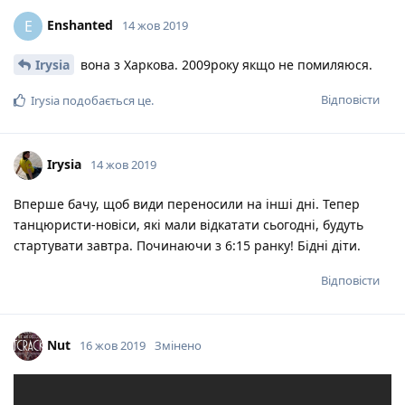
Enshanted
E
14 жов 2019
Irysia
вона з Харкова. 2009року якщо не помиляюся.
Відповісти
Irysia
подобається це
.
Irysia
14 жов 2019
Вперше бачу, щоб види переносили на інші дні. Тепер
танцюристи-новіси, які мали відкатати сьогодні, будуть
стартувати завтра. Починаючи з 6:15 ранку! Бідні діти.
Відповісти
Nut
16 жов 2019
Змінено