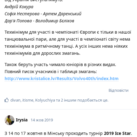
Андрій Кокура
Софія Нестерова - Артем Даренський
Дар'я Попова - Володимир Бєліков
Техмінімум для участі в чемпіонаті Європи є тільки в нашої
танцювальної пари, але для участі в чемпіонаті світу нема
техмінімума в ритмічному танці. А усіх інших нема ніяких
техмінімумів для дорослих змагань.
Також беруть участь чимало юніорів в різних видах.
Повний писок учасників і таблиця змагань:
http://www.kristalice.lv/Results/Volvo40th/index.htm
Відповісти
divan
,
itisme
,
Kolyuchiya
та
2
іншим
подобається це
.
Irysia
14 жов 2019
З 14 по 17 жовтня в Мінську проходить турнір
2019 Ice Star
.