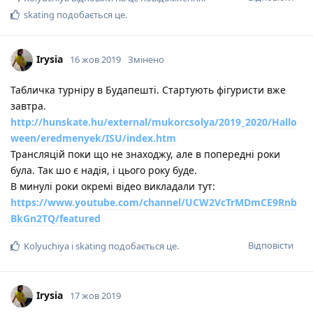
skating
подобається це
.
Irysia
16 жов 2019
Змінено
Табличка турніру в Будапешті. Стартують фігуристи вже
завтра.
http://hunskate.hu/external/mukorcsolya/2019_2020/Hallo
ween/eredmenyek/ISU/index.htm
Трансляцій поки що не знаходжу, але в попередні роки
була. Так шо є надія, і цього року буде.
В минулі роки окремі відео викладали тут:
https://www.youtube.com/channel/UCW2VcTrMDmCE9Rnb
BkGn2TQ/featured
Відповісти
Kolyuchiya
і
skating
подобається це
.
Irysia
17 жов 2019