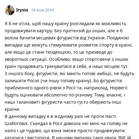
Irysia
18 жов 2019
Я б не хтіла, щоб нашу країну розглядали як можливість
продовжувати кар'єру. Без претензій до інших, але я б
воліла бачити місцевих фігуристів від України. Поодинокі
випадки ще можуть стимулювати розвиток спорту в країні,
але якщо це стане тенденцією, то це призведе до
зворотньої ситуації. Особливо, якщо спортсмени з інших
країн продовжать тренуватися в себе, а наші місцеві тут.
З іншого боку, фігуристи, які мають топові амбіції, не будуть
залишати Росію (чи іншу топову країну). Бо фігуристів
приблизного одного рівня з Росії та. наприклад, Норвегії
будуть оцінювати абсолютно по-різному. Тому, власне, і
наші талановиті фігуристи часто-густо обирають інші
країни.
В данному випадку я в жодному разі не проти Насті
Шаботової. Скандал в Росії довкола неї мені на голову не
наліз і це чудово, що вона зможе просто продовжувати
кататися і виступати. В нашому випадку такої уваги ЗМІ їй