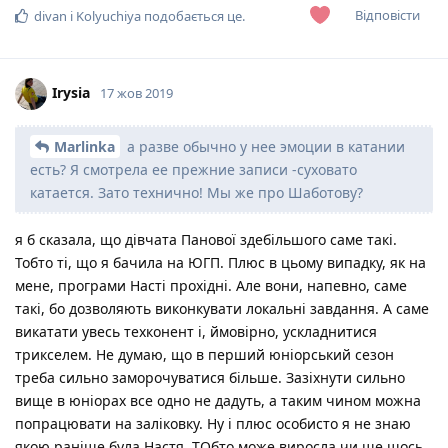
Відповісти
divan
і
Kolyuchiya
подобається це
.
Irysia
17 жов 2019
Marlinka
а разве обычно у нее эмоции в катании
есть? Я смотрела ее прежние записи -суховато
катается. Зато технично! Мы же про Шаботову?
я б сказала, що дівчата Панової здебільшого саме такі.
Тобто ті, що я бачила на ЮГП. Плюс в цьому випадку, як на
мене, програми Насті прохідні. Але вони, напевно, саме
такі, бо дозволяють виконкувати локальні завдання. А саме
викатати увесь техконент і, ймовірно, ускладнитися
трикселем. Не думаю, що в перший юніорський сезон
треба сильно заморочуватися більше. Зазіхнути сильно
вище в юніорах все одно не дадуть, а таким чином можна
попрацювати на заліковку. Ну і плюс особисто я не знаю
якою раніше була Настя. ТОбто може виросла чи ще шось.