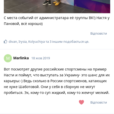
С места событий от администратара её группы ВК!) Настя у
Пановой, всё хорошо)
Відповісти
divan
,
Irysia
,
Kolyuchiya
та
3
іншим
подобається це
.
Marlinka
M
18 жов 2019
Вот посмотрят другие российские спортсмены на пример
Насти и поймут, что выступать за Украину- это шанс для их
карьеры:-) Ведь сколько в России спортсменов, катающих
не хуже Шаботовой. Они у себя в сборную не могут
пробиться. Эх, кому-то суп жидкий, кому-то жемчуг мелкий.
Відповісти