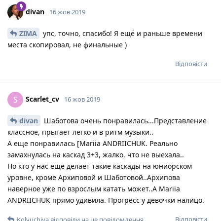
divan
16 жов 2019
ZIMA
упс, точно, спасибо! Я ещё и раньше времени
места скопировал, не финальные )
Відповісти
Scarlet_cv
S
16 жов 2019
divan
Шаботова очень понравилась...Представление
классное, прыгает легко и в ритм музыки..
А еще понравилась [Mariia ANDRIICHUK. Реально
замахнулась на каскад 3+3, жалко, что не выехала..
Но кто у нас еще делает такие каскады на юниорском
уровне, кроме Архиповой и Шаботовой..Архипова
наверное уже по взрослым катать может..А Mariia
ANDRIICHUК прямо удивила. Прогресс у девочки налицо.
Відповісти
Kolyuchiya
відповіли на це повідомлення.