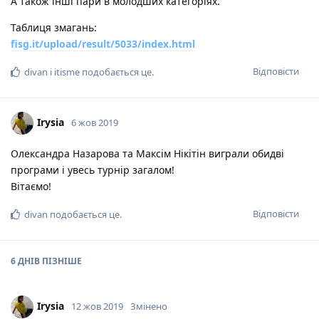
А також інші пари в молодших категоріях.
Таблиця змагань:
fisg.it/upload/result/5033/index.html
Відповісти
divan
і
itisme
подобається це
.
Irysia
6 жов 2019
Олександра Назарова та Максім Нікітін виграли обидві
програми і увесь турнір загалом!
Вітаємо!
Відповісти
divan
подобається це
.
6 ДНІВ
ПІЗНІШЕ
Irysia
12 жов 2019
Змінено