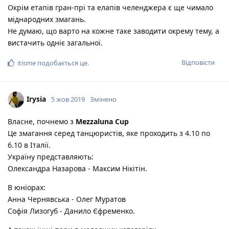
Окрім етапів гран-прі та елапів челенджера є ще чимало
міднародних змагань.
Не думаю, що варто на кожне таке заводити окрему тему, а
вистачить одніє загальної.
Відповісти
itisme
подобається це
.
Irysia
5 жов 2019
Змінено
Власне, почнемо з
Mezzaluna Cup
Це змагання серед танцюристів, яке проходить з 4.10 по
6.10 в Італії.
Україну представляють:
Олександра Назарова - Максим Нікітін.
В юніорах:
Анна Чернявська - Олег Муратов
Софія Лизогуб - Данило Єфременко.