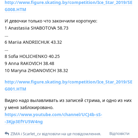
http://www.figure.skating.by/competition/Ice_Star_2019/SE
G008.HTM
И девочки только что закончили короткую:
1 Anastasiia SHABOTOVA 58.73
...
6 Mariia ANDRIICHUK 43.32
...
8 Sofia HOLICHENKO 40.25
9 Anna RAKOVICH 38.48
10 Maryna ZHDANOVICH 38.32
http://www.figure.skating.by/competition/Ice_Star_2019/SE
G001.HTM
Видео надо вылавливать из записей стрима, и одно из них
у меня заблокировано.
https://www.youtube.com/channel/UCJ4b-sS-
-3Kjp3EfYU5W4ng
Відповісти
ZIMA
і
Scarlet_cv
відповіли на це повідомлення.