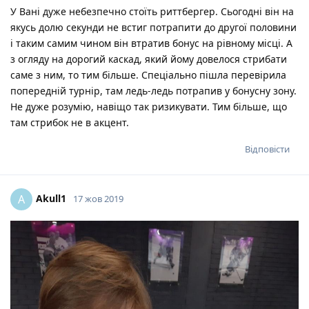
У Вані дуже небезпечно стоїть риттбергер. Сьогодні він на
якусь долю секунди не встиг потрапити до другої половини
і таким самим чином він втратив бонус на рівному місці. А
з огляду на дорогий каскад, який йому довелося стрибати
саме з ним, то тим більше. Спеціально пішла перевірила
попередній турнір, там ледь-ледь потрапив у бонусну зону.
Не дуже розумію, навіщо так ризикувати. Тим більше, що
там стрибок не в акцент.
Відповісти
Akull1
A
17 жов 2019