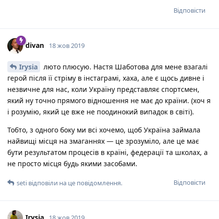
Відповісти
divan
18 жов 2019
Irysia
люто плюсую. Настя Шаботова для мене взагалі
герой після її стріму в інстаграмі, хаха, але є щось дивне і
незвичне для нас, коли Україну представляє спортсмен,
який ну точно прямого відношення не має до країни. (хоч я
і розумію, який це вже не поодинокий випадок в світі).
Тобто, з одного боку ми всі хочемо, щоб Україна займала
найвищі місця на змаганнях — це зрозуміло, але це має
бути результатом процесів в країні, федерації та школах, а
не просто місця будь якими засобами.
Відповісти
seti
відповіли на це повідомлення.
Irysia
18 жов 2019