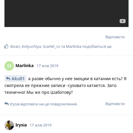
Відповісти
divan
,
Kolyuchiya
,
Scarlet_cv
та
Marlinka
подобається це
.
Marlinka
M
17 жов 2019
Akull1
а разве обычно у нее эмоции в катании есть? Я
смотрела ее прежние записи -суховато катается. Зато
технично! Мы же про Шаботову?
Відповісти
Irysia
відповіли на це повідомлення.
Irysia
17 жов 2019