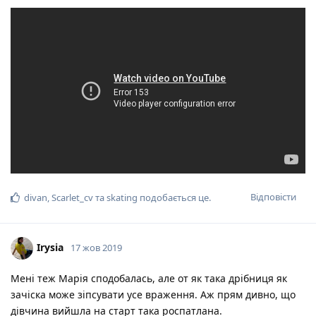
Відповісти
divan
,
Scarlet_cv
та
skating
подобається це
.
Irysia
17 жов 2019
Мені теж Марія сподобалась, але от як така дрібниця як
зачіска може зіпсувати усе враження. Аж прям дивно, що
дівчина вийшла на старт така роспатлана.