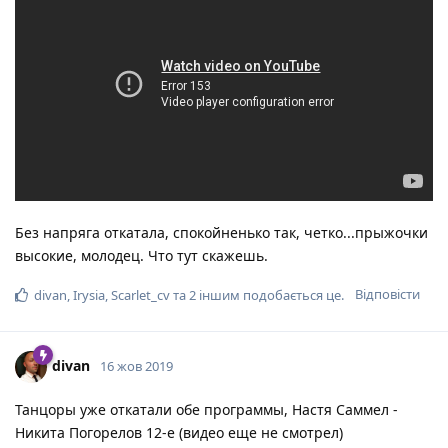
Без напряга откатала, спокойненько так, четко...прыжочки
высокие, молодец. Что тут скажешь.
Відповісти
divan
,
Irysia
,
Scarlet_cv
та
2
іншим
подобається це
.
divan
16 жов 2019
Танцоры уже откатали обе программы, Настя Саммел -
Никита Погорелов 12-е (видео еще не смотрел)