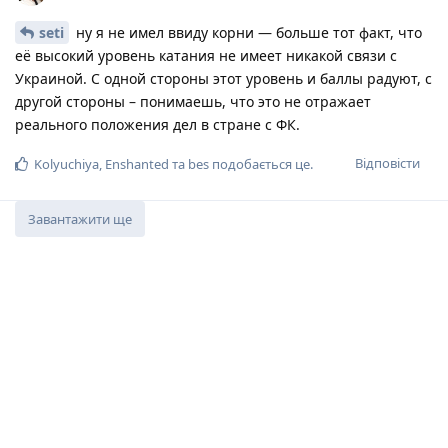
seti
ну я не имел ввиду корни — больше тот факт, что
её высокий уровень катания не имеет никакой связи с
Украиной. С одной стороны этот уровень и баллы радуют, с
другой стороны – понимаешь, что это не отражает
реального положения дел в стране с ФК.
Відповісти
Kolyuchiya
,
Enshanted
та
bes
подобається це
.
Завантажити ще