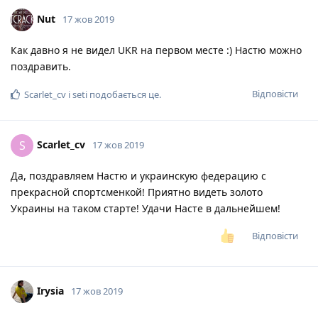
Nut
17 жов 2019
Как давно я не видел UKR на первом месте :) Настю можно
поздравить.
Відповісти
Scarlet_cv
і
seti
подобається це
.
Scarlet_cv
S
17 жов 2019
Да, поздравляем Настю и украинскую федерацию с
прекрасной спортсменкой! Приятно видеть золото
Украины на таком старте! Удачи Насте в дальнейшем!
Відповісти
Irysia
17 жов 2019