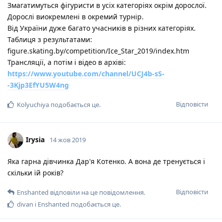
Змагатимуться фігуристи в усіх категоріях окрім дорослої.
Дорослі виокремлені в окремий турнір.
Від України дуже багато учасників в різних категоріях.
Таблиця з результатами:
figure.skating.by/competition/Ice_Star_2019/index.htm
Трансляції, а потім і відео в архіві:
https://www.youtube.com/channel/UCJ4b-sS-
-3Kjp3EfYU5W4ng
Відповісти
Kolyuchiya
подобається це
.
Irysia
14 жов 2019
Яка гарна дівчинка Дар'я Котенко. А вона де тренується і
скільки їй років?
Відповісти
Enshanted
відповіли на це повідомлення.
divan
і
Enshanted
подобається це
.