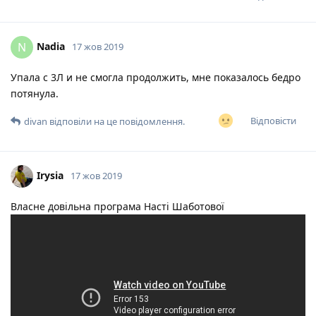
Nadia
N
17 жов 2019
Упала с 3Л и не смогла продолжить, мне показалось бедро
потянула.
Відповісти
divan
відповіли на це повідомлення.
Irysia
17 жов 2019
Власне довільна програма Насті Шаботової