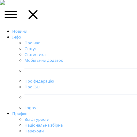
Новини
Інфо
Про нас
Статут
Статистика
Мобільний додаток
Про федерацію
Про ISU
Logos
Профілі
Всі фігуристи
Національна збірна
Переходи