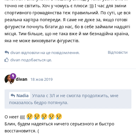
точно не світить. Хоч у чомусь є плюси :))) І час для зміни
спортивного громадянства теж правильний. По суті, це вся
реальна кар'єра попереди. Я саме не дуже за, якщо готові
фігуристи почнуть бігати до нас, бо в себе займали надцяті
місця. Тим більше, що не така вже й ми безнадійна країна,
яка не може виховувати фігуристів.
Відповісти
divan
відповіли на це повідомлення.
divan
подобається це
.
divan
18 жов 2019
Nadia
Упала с 3Л и не смогла продолжить, мне
показалось бедро потянула.
О неет ((((
Блин, будем надеяться ничего серьезного и быстро
восстановится. (