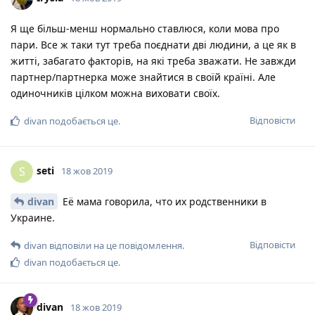
Я ще більш-менш нормально ставлюся, коли мова про
пари. Все ж таки тут треба поєднати дві людини, а це як в
житті, забагато факторів, на які треба зважати. Не завжди
партнер/партнерка може знайтися в своїй країні. Але
одиночників цілком можна виховати своїх.
Відповісти
divan
подобається це
.
seti
S
18 жов 2019
divan
Её мама говорила, что их родственники в
Украине.
Відповісти
divan
відповіли на це повідомлення.
divan
подобається це
.
divan
18 жов 2019