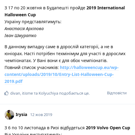
З 17 по 20 жовтня в Будапешті пройде
2019 International
Halloween Cup
Україну представлятимуть:
Анастасія Архіпова
Іван Шмуратко
В данному випадку саме в дорослій категорії, а не в
юніорах. Насті потрібен техмінімум для участі в дорослих
чемпіонатах. У Вані вони є для обох чемпіонатів.
Повний список учасників:
http://halloweencup.eu/wp-
content/uploads/2019/10/Entry-List-Halloween-Cup-
2019.pdf
Відповісти
divan
,
itisme
та
Kolyuchiya
подобається це
.
Irysia
12 жов 2019
З 6 по 10 листопада в Ризі відбудеться
2019 Volvo Open Cup
Від України виступатимуть: