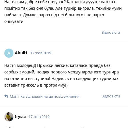
Настя там добре себе почуває? Каталося дуууже важко і
помітно так без сил була. Але турнір виграла, техмінимуми
набрала. Думаю, зараз від неї більшого і не варто
очікувати.
Відповісти
Akull1
A
17 жов 2019
Настя молодец!) Прыжки лёгкие, каталась правда без
особых эмоций, но для первого международного турнира
на отлично выступила! Надеюсь на следующих турнирах
вставит триксель в программу!)
Відповісти
Marlinka
відповіли на це повідомлення.
Irysia
17 жов 2019