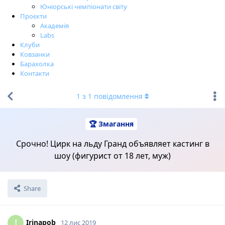
Юніорські чемпіонати світу
Проєкти
Академія
Labs
Клуби
Ковзанки
Барахолка
Контакти
1
з
1
повідомлення
🏆 Змагання
Срочно! Цирк на льду Гранд объявляет кастинг в
шоу (фигурист от 18 лет, муж)
Share
Irinapob
I
12 лис 2019