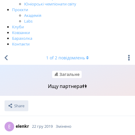
Юніорські чемпіонати світу
Проєкти
Академія
Labs
Клуби
Ковзанки
Барахолка
Контакти
1
of
2
повідомлень
⛸ Загальне
Ищу партнера👫
Share
elenkr
E
22 гру 2019
Змінено