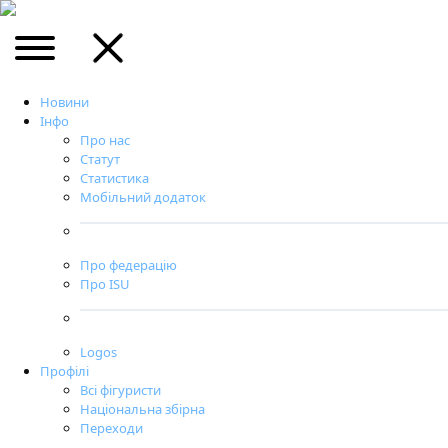
Новини
Інфо
Про нас
Статут
Статистика
Мобільний додаток
Про федерацію
Про ISU
Logos
Профілі
Всі фігуристи
Національна збірна
Переходи