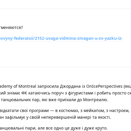
отменяются?
novyny-federatsii/2152-uvaga-vidmina-zmagan-u-zv-yazku-iz-
ademy of Montreal запросила Джордана із OnIcePerspectives (як
який знімає ФК катаючись поруч з фігуристами і робить просто с
13 танцювальних пар, які вже приїхали до Монтреалю.
 відкатати свої програми — в костюмах, з мейкапом, з настроєм, 
ан зафільмує у своїй неперевершеній манері та якості.
анцювальні пари, але все одно це дуже і дуже круто.