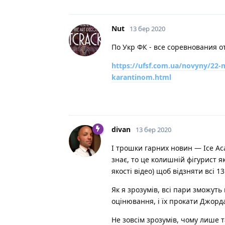
Nut
13 бер 2020
По Укр ФК - все соревнования 
https://ufsf.com.ua/novyny/22-
karantinom.html
divan
13 бер 2020
І трошки гарних новин — Ice Ac
знає, то це колишній фігурист 
якості відео) щоб відзняти всі 
Як я зрозумів, всі пари зможуть
оцінювання, і їх прокати Джорд
Не зовсім зрозумів, чому лише т