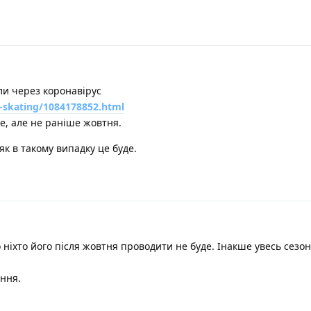
или через коронавірус
e-skating/1084178852.html
е, але не раніше жовтня.
як в такому випадку це буде.
 ніхто його після жовтня проводити не буде. Інакше увесь сезон
ання.