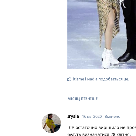
itisme
і
Nadia
подобається це
.
МІСЯЦ
ПІЗНІШЕ
Irysia
16 кві 2020
Змінено
ІСУ остаточно вирішило не пров
будуть визначатися 28 квітня.