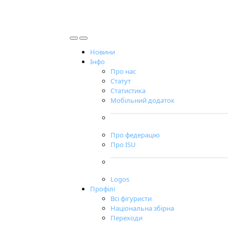
Новини
Інфо
Про нас
Статут
Статистика
Мобільний додаток
Про федерацію
Про ISU
Logos
Профілі
Всі фігуристи
Національна збірна
Переходи