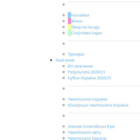
Чоловіки
Жінки
Танці на льоду
Спортивні пари
Тренери
Змагання
Всі змагання
Результати 2020/21
Кубок України 2020/21
Чемпіонати України
Юніорські чемпіонати України
Зимові Олімпійські Ігри
Чемпіонати світу
Чемпіонати Європи