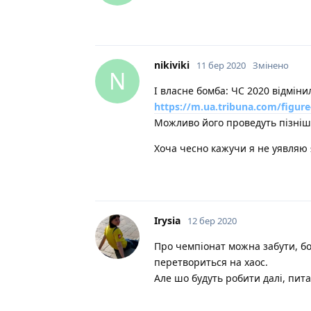
nikiviki
11 бер 2020
Змінено
N
І власне бомба: ЧС 2020 відмін
https://m.ua.tribuna.com/figur
Можливо його проведуть пізніш
Хоча чесно кажучи я не уявляю 
Irysia
12 бер 2020
Про чемпіонат можна забути, бо
перетвориться на хаос.
Але шо будуть робити далі, пит