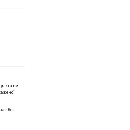
Відповісти
що хто не
каженої
але без