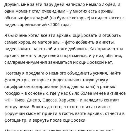
Друзья, мне за эти пару дней написало немало людей, и
один момент стал очевидным – у многих есть архивы
обычных фотографий (на бумаге которые) и видео-кассет с
видео соревнований <2006 года.
Я бы очень хотел все эти архивы оцифровать и отобрать
самые хорошие материалы – фото добавить в анкеты,
видео залить на ютьюб и тоже добавить. Как правило эти
архивы лежат у родителей спортсменов, и у них, обычно,
сил/времени/умения заниматься их оцифровкой нет.
Поэтому я предлагаю немного объединить усилия, найти
фотоцентры, которые предоставляют такую услугу
(оцифровка/сканирование фото, для начала) в разных
городах – в основных, где у нас было более менее активное
ФК – Киев, Днепр, Одесса, Харьков – и наладить контакт
между ними. Вплоть до того, что кто-то из активных
форумчан сможет прийти в гости, взять архивы, отнести в
фотоцентр, и вернуть после оцифровки.
Можно писать тут мысли/контакты, или мне в почту/