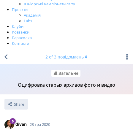
Юніорські чемпіонати світу
Проєкти
Академія
Labs
Клуби
Ковзанки
Барахолка
Контакти
2
of
3
повідомлень
⛸ Загальне
Оцифровка старых архивов фото и видео
Share
divan
23 тра 2020