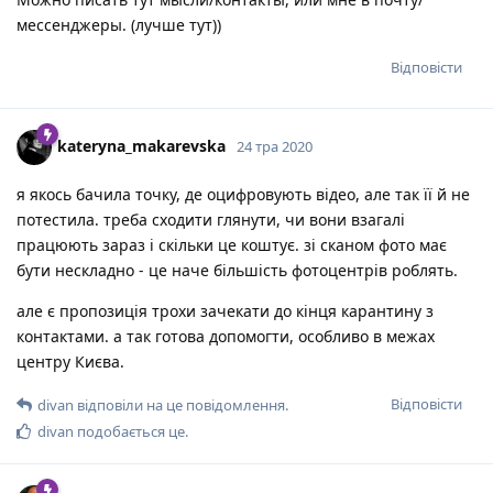
мессенджеры. (лучше тут))
Відповісти
kateryna_makarevska
24 тра 2020
я якось бачила точку, де оцифровують відео, але так її й не
потестила. треба сходити глянути, чи вони взагалі
працюють зараз і скільки це коштує. зі сканом фото має
бути нескладно - це наче більшість фотоцентрів роблять.
але є пропозиція трохи зачекати до кінця карантину з
контактами. а так готова допомогти, особливо в межах
центру Києва.
Відповісти
divan
відповіли на це повідомлення.
divan
подобається це
.