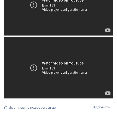
Відповісти
divan
і
itisme
подобається це
.