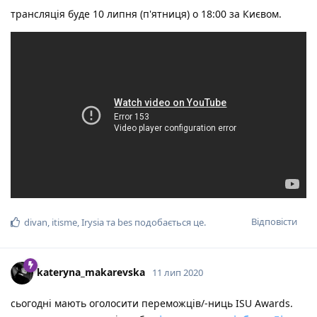
трансляція буде 10 липня (п'ятниця) о 18:00 за Києвом.
Відповісти
divan
,
itisme
,
Irysia
та
bes
подобається це
.
kateryna_makarevska
11 лип 2020
сьогодні мають оголосити переможців/-ниць ISU Awards.