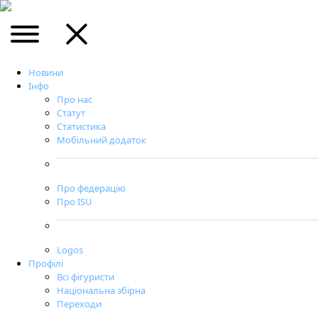
Новини
Інфо
Про нас
Статут
Статистика
Мобільний додаток
Про федерацію
Про ISU
Logos
Профілі
Всі фігуристи
Національна збірна
Переходи