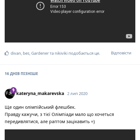
Відповісти
divan
,
bes
,
Gardener
та
nikiviki
подобається це
.
16 ДНІВ
ПІЗНІШЕ
kateryna_makarevska
2 лип 2020
Ще один олімпійський флешбек.
Правду кажучи, з тієї Олімпіади мало що хочеться
передивлятися, але раптом зацікавить =)