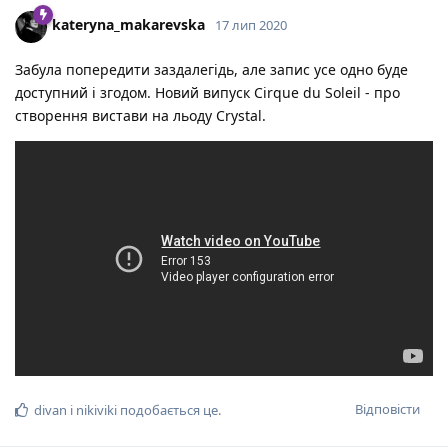
kateryna_makarevska
17 лип 2020
Забула попередити заздалегідь, але запис усе одно буде
доступний і згодом. Новий випуск Cirque du Soleil - про
створення вистави на льоду Crystal.
Відповісти
divan
і
nikiviki
подобається це
.