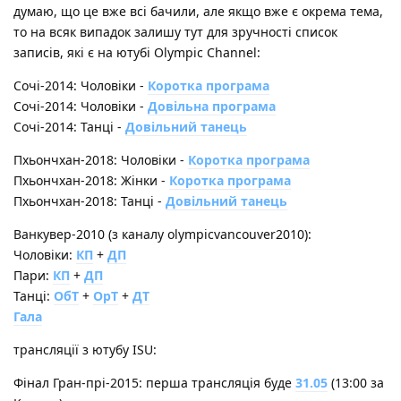
думаю, що це вже всі бачили, але якщо вже є окрема тема,
то на всяк випадок залишу тут для зручності список
записів, які є на ютубі Olympic Channel:
Сочі-2014: Чоловіки -
Коротка програма
Сочі-2014: Чоловіки -
Довільна програма
Сочі-2014: Танці -
Довільний танець
Пхьончхан-2018: Чоловіки -
Коротка програма
Пхьончхан-2018: Жінки -
Коротка програма
Пхьончхан-2018: Танці -
Довільний танець
Ванкувер-2010 (з каналу olympicvancouver2010):
Чоловіки:
КП
+
ДП
Пари:
КП
+
ДП
Танці:
ОбТ
+
ОрТ
+
ДТ
Гала
трансляції з ютубу ISU:
Фінал Гран-прі-2015: перша трансляція буде
31.05
(13:00 за