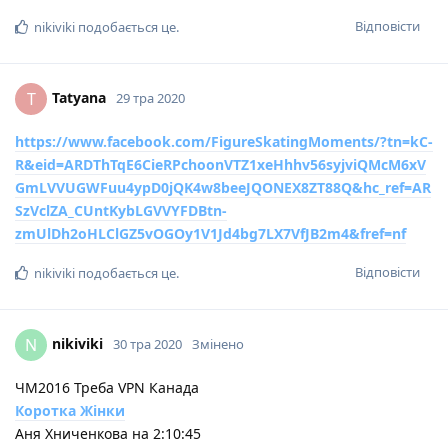
Відповісти
nikiviki
подобається це
.
Tatyana
T
29 тра 2020
https://www.facebook.com/FigureSkatingMoments/?
tn
=kC-
R&eid=ARDThTqE6CieRPchoonVTZ1xeHhhv56syjviQMcM6xV
GmLVVUGWFuu4ypD0jQK4w8beeJQONEX8ZT88Q&hc_ref=AR
SzVclZA_CUntKybLGVVYFDBtn-
zmUlDh2oHLClGZ5vOGOy1V1Jd4bg7LX7VfJB2m4&fref=nf
Відповісти
nikiviki
подобається це
.
nikiviki
N
30 тра 2020
Змінено
ЧМ2016 Треба VPN Канада
Коротка Жінки
Аня Хниченкова на 2:10:45