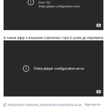
А також ефір з Альоною Савченко і про її шлях до перемоги
Відповісти
Kolyuchiya
і
kateryna_makarevska
подобається це
.