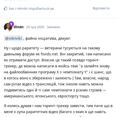
Відповісти
bes
і
nikiviki
подобається це
.
divan
29 тра 2020
Змінено
@nikiviki
, файна ініціатива, дякую!
Ну і щодо раритету — ветерани тусуються на такому
давньому форумі як fsvids.net. Він закритий, там написано
як отримати доступ. Власне це такий псевдо торент-
трекер, де можна написати в якійсь темі "а залийте знову
на файлообмінник програму Х з чемпіонату Y" і є шанс, що
в когось воно є збережено і залюють ) Там, власне, народ
сам ріпає відео з трансляцій, тож інколи навіть можна
подивитись одні й ті самі чемпіонати з різних стрімів —
американського, японського, євроспорту тощо.
Я колись думав і нам торент-трекер завести, тим паче що в
мене є купа раритетних відео (багато з яких я ще навіть