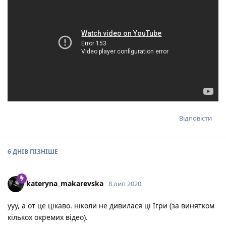
Відповісти
6 ДНІВ
ПІЗНІШЕ
kateryna_makarevska
8 лип 2020
ууу, а от це цікаво. ніколи не дивилася ці Ігри (за винятком
кількох окремих відео).