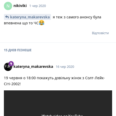
nikiviki
N
1 чер 2020
kateryna_makarevska
я теж з самого анонсу була
впевнена що то ЧС
Відповісти
15 ДНІВ
ПІЗНІШЕ
kateryna_makarevska
16 чер 2020
19 червня о 18:00 покажуть довільну жінок з Солт-Лейк-
Сіті-2002!