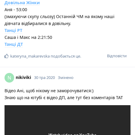
Довільна Жінки
Аня - 53:00
(змахуючи скупу сльозу) Останній ЧМ на якому наші
дівчата відбиралися в довільну.
Танці РТ
Саша і Макс на 2:21:50
Танці ДТ
Відповісти
kateryna_makarevska
подобається це
.
nikiviki
N
30 тра 2020
Змінено
Відео Ані, щоб нікому не заморочуватися:)
Знаю що на ютубі є відео ДП, але тут без коментарів ТАТ