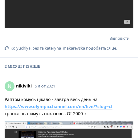
Відповісти
Kolyuchiya
,
bes
та
kateryna_makarevska
подобається це
.
2 МІСЯЦІ
ПІЗНІШЕ
nikiviki
N
5 лют 2021
Раптом комусь цікаво - завтра весь день на
https://www.olympicchannel.com/en/live/?slug=cf
транслюватимуть показові з ОІ 2000-х