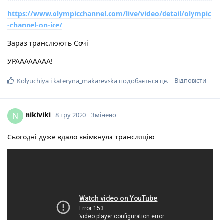
https://www.olympicchannel.com/live/video/detail/olympic
-channel-on-ice/
Зараз транслюють Сочі
УРАААААААА!
Відповісти
Kolyuchiya
і
kateryna_makarevska
подобається це
.
nikiviki
N
8 гру 2020
Змінено
Сьогодні дуже вдало ввімкнула трансляцію