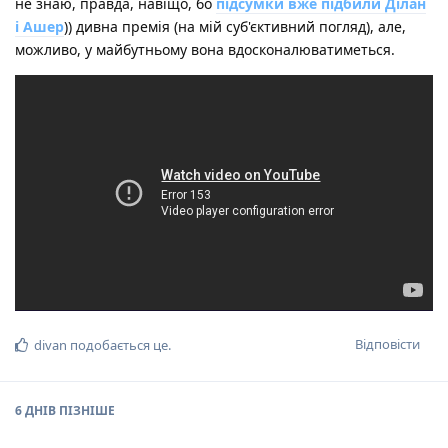
не знаю, правда, навіщо, бо
підсумки вже підбили Ділан
і Ашер
)) дивна премія (на мій суб'єктивний погляд), але,
можливо, у майбутньому вона вдосконалюватиметься.
Відповісти
divan
подобається це
.
6 ДНІВ
ПІЗНІШЕ