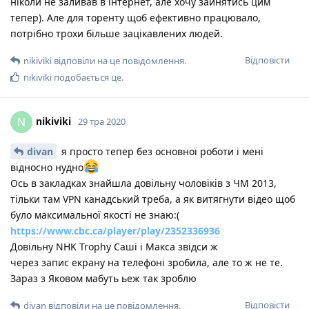
ніколи не заливав в інтернет, але хочу зайнятись цим
тепер). Але для торенту щоб ефективно працювало,
потрібно трохи більше зацікавлених людей.
Відповісти
nikiviki
відповіли на це повідомлення.
nikiviki
подобається це
.
nikiviki
N
29 тра 2020
divan
я просто тепер без основної роботи і мені
відносно нудно
Ось в закладках знайшла довільну чоловіків з ЧМ 2013,
тільки там VPN канадський треба, а як витягнути відео щоб
було максимальної якості не знаю:(
https://www.cbc.ca/player/play/2352336936
Довільну NHK Trophy Саші і Макса звідси ж
через запис екрану на телефоні зробила, але то ж не те.
Зараз з Яковом мабуть ьеж так зроблю
Відповісти
divan
відповіли на це повідомлення.