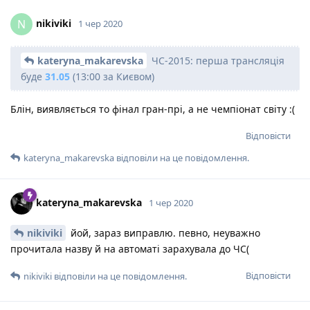
nikiviki
N
1 чер 2020
kateryna_makarevska
ЧС-2015: перша трансляція
буде
31.05
(13:00 за Києвом)
Блін, виявляється то фінал гран-прі, а не чемпіонат світу :(
Відповісти
kateryna_makarevska
відповіли на це повідомлення.
kateryna_makarevska
1 чер 2020
nikiviki
йой, зараз виправлю. певно, неуважно
прочитала назву й на автоматі зарахувала до ЧС(
Відповісти
nikiviki
відповіли на це повідомлення.