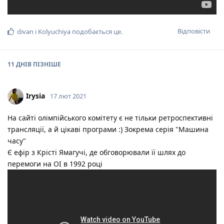
Відповісти
divan
і
Kolyuchiya
подобається це
.
11 ДНІВ
ПІЗНІШЕ
Irysia
17 лют 2021
На сайті олімпійського комітету є не тільки ретроспективні
трансляції, а й цікаві програми :) Зокрема серія "Машина
часу"
Є ефір з Крісті Ямагучі, де обговорювали її шлях до
перемоги на ОІ в 1992 році