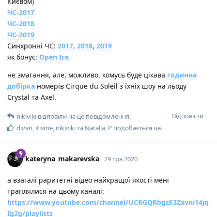
Києвом)
ЧС-2017
ЧС-2018
ЧС-2019
Синхронні ЧС:
2017
,
2018
,
2019
як бонус:
Open Ice
не змагання, але, можливо, комусь буде цікава
годинна
добірка
номерів Cirque du Soleil з їхніх шоу на льоду
Crystal та Axel.
Відповісти
nikiviki
відповіли на це повідомлення.
divan
,
itisme
,
nikiviki
та
Natalia_P
подобається це
.
kateryna_makarevska
29 тра 2020
а взагалі раритетні відео найкращої якості мені
траплялися на цьому каналі:
https://www.youtube.com/channel/UCRGQRbgzE3Zxvni14jq
Ig2g/playlists