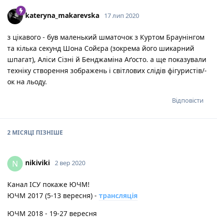
kateryna_makarevska
17 лип 2020
з цікавого - був маленький шматочок з Куртом Браунінгом
та кілька секунд Шона Сойєра (зокрема його шикарний
шпагат), Аліси Сізні й Бенджаміна Аґосто. а ще показували
техніку створення зображень і світлових слідів фігуристів/-
ок на льоду.
Відповісти
2 МІСЯЦІ
ПІЗНІШЕ
nikiviki
N
2 вер 2020
Канал ІСУ покаже ЮЧМ!
ЮЧМ 2017 (5-13 вересня) -
трансляція
ЮЧМ 2018 - 19-27 вересня