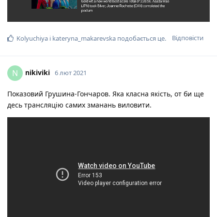
Відповісти
Kolyuchiya
і
kateryna_makarevska
подобається це
.
nikiviki
N
6 лют 2021
Показовий Грушина-Гончаров. Яка класна якість, от би ще
десь трансляцію самих зманань виловити.