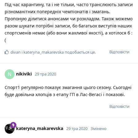
Під час карантину, та і не тільки, часто транслюють записи
різноманітних попередніх чемпіонатів і змагань.
Пропоную ділитися анонсами чи розкладом. Також можемо
разом шукати потрібні записи, бо багатьох виступів наших
спортсменів немає (або вони жахливої якості), а хотілося б :
(
Відповісти
divan
і
kateryna_makarevska
подобається це
.
nikiviki
N
29 тра 2020
Спорт1 регулярно показує змагання цього сезону. Сьогодні
буде довільна хлопців з етапу ГП в Лас-Вегасі і показові.
Відповісти
kateryna_makarevska
29 тра 2020
Змінено