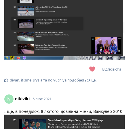
Відповісти
divan
,
itisme
,
Irysia
та
Kolyuchiya
подобається це
.
nikiviki
N
5 лют 2021
І ще, в понеділок, 8 лютого, довільна жінки, Ванкувер 2010