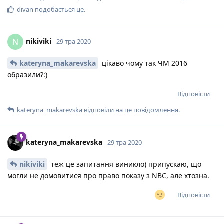
divan
подобається це
.
nikiviki
N
29 тра 2020
kateryna_makarevska
цікаво чому так ЧМ 2016
образили?:)
Відповісти
kateryna_makarevska
відповіли на це повідомлення.
kateryna_makarevska
29 тра 2020
nikiviki
теж це запитання виникло) припускаю, що
могли не домовитися про право показу з NBC, але хтозна.
Відповісти