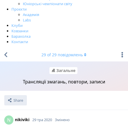
Юніорські чемпіонати світу
Проєкти
Академія
Labs
Клуби
Ковзанки
Барахолка
Контакти
29
of
29
повідомлень
⛸ Загальне
Трансляції змагань, повтори, записи
Share
nikiviki
N
29 тра 2020
Змінено