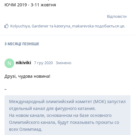
ЮЧМ 2019 - 3-11 жовтня
Відповісти
Kolyuchiya
,
Gardener
та
kateryna_makarevska
подобається це
.
3 МІСЯЦІ
ПІЗНІШЕ
nikiviki
N
7 гру 2020
Змінено
Друзі, чудова новина!
_
Международный олимпийский комитет (МОК) запустил
отдельный канал для фигурного катания.
На новом канале, основанном на базе основного
Олимпийского канала, будут показывать прокаты со
всех Олимпиад.