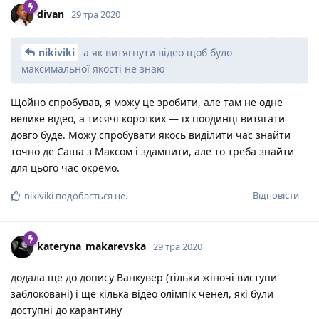
divan
29 тра 2020
nikiviki
а як витягнути відео щоб було
максимальної якості не знаю
Щойно спробував, я можу це зробити, але там не одне
велике відео, а тисячі коротких — їх поодинці витягати
довго буде. Можу спробувати якось виділити час знайти
точно де Саша з Максом і здампити, але то треба знайти
для цього час окремо.
Відповісти
nikiviki
подобається це
.
kateryna_makarevska
29 тра 2020
додала ще до допису Ванкувер (тільки жіночі виступи
заблоковані) і ще кілька відео олімпік ченел, які були
доступні до карантину