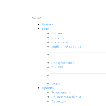
Новини
Інфо
Про нас
Статут
Статистика
Мобільний додаток
Про федерацію
Про ISU
Logos
Профілі
Всі фігуристи
Національна збірна
Переходи