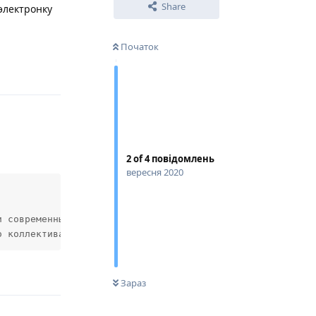
Share
электронку
Початок
Відповісти
2
of
4
повідомлень
вересня 2020
 современным танцам. 

о коллектива. 
Відповісти
0
НЕ ПРОЧИТАНО
Зараз