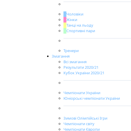
Чоловіки
Жінки
Танці на льоду
Спортивні пари
Тренери
Змагання
Всі змагання
Результати 2020/21
Кубок України 2020/21
Чемпіонати України
Юніорські чемпіонати України
Зимові Олімпійські Ігри
Чемпіонати світу
Чемпіонати Європи