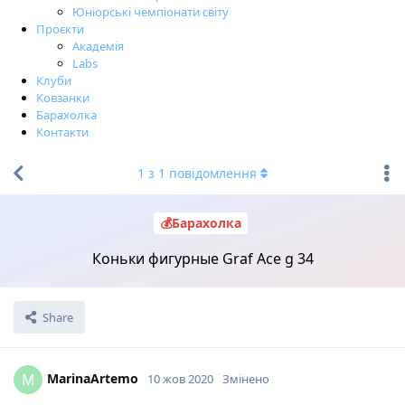
Юніорські чемпіонати світу
Проєкти
Академія
Labs
Клуби
Ковзанки
Барахолка
Контакти
1
з
1
повідомлення
💰Барахолка
Коньки фигурные Graf Ace g 34
Share
MarinaArtemo
M
10 жов 2020
Змінено