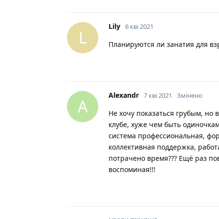
Lily
6 кві 2021
L
Планируются ли занатия для в
Alexandr
7 кві 2021
Змінено
A
Не хочу показаться грубым, но
клубе, хуже чем быть одиночкам
система профессиональная, фо
коллективная поддержка, работа
потрачено время??? Ещё раз пов
воспоминая!!!