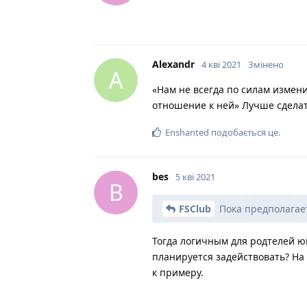
Alexandr
4 кві 2021
Змінено
A
«Нам не всегда по силам измен
отношение к ней» Лучше сделат
Enshanted
подобається це
.
bes
5 кві 2021
B
FSClub
Пока предполагает
Тогда логичным для родтелей юн
планируется задействовать? На 
к примеру.