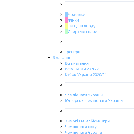
Чоловіки
Жінки
Танці на льоду
Спортивні пари
Тренери
Змагання
Всі змагання
Результати 2020/21
Кубок України 2020/21
Чемпіонати України
Юніорські чемпіонати України
Зимові Олімпійські Ігри
Чемпіонати світу
Чемпіонати Європи