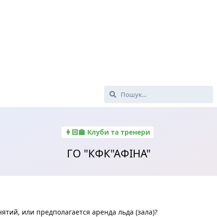
👩🏻‍🏫 Клуби та тренери
ГО "КФК"АФІНА"
анятий, или предполагается аренда льда (зала)?