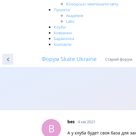
Юніорські чемпіонати світу
Проєкти
Академія
Labs
Клуби
Ковзанки
Барахолка
Контакти
Форум Skate Ukraine
Старий форум
bes
4 кві 2021
B
А у клуба будет своя база для з