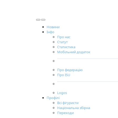
Новини
Інфо
Про нас
Статут
Статистика
Мобільний додаток
Про федерацію
Про ISU
Logos
Профілі
Всі фігуристи
Національна збірна
Переходи