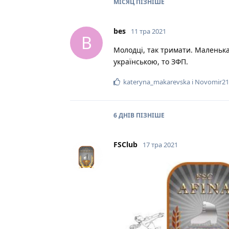
МІСЯЦ
ПІЗНІШЕ
bes
11 тра 2021
B
Молодці, так тримати. Маленька
українською, то ЗФП.
kateryna_makarevska
і
Novomir21
6 ДНІВ
ПІЗНІШЕ
FSClub
17 тра 2021