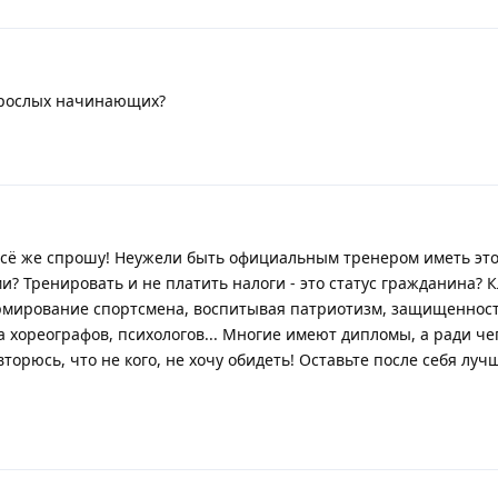
зрослых начинающих?
 всё же спрошу! Неужели быть официальным тренером иметь этот
и? Тренировать и не платить налоги - это статус гражданина? К
рмирование спортсмена, воспитывая патриотизм, защищенност
 хореографов, психологов... Многие имеют дипломы, а ради че
торюсь, что не кого, не хочу обидеть! Оставьте после себя луч