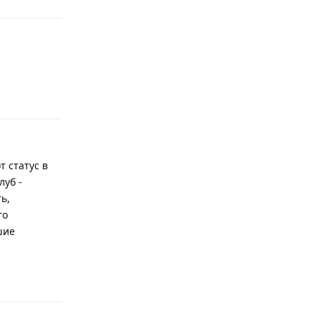
Відповісти
 статус в
луб -
ь,
го
шие
Відповісти