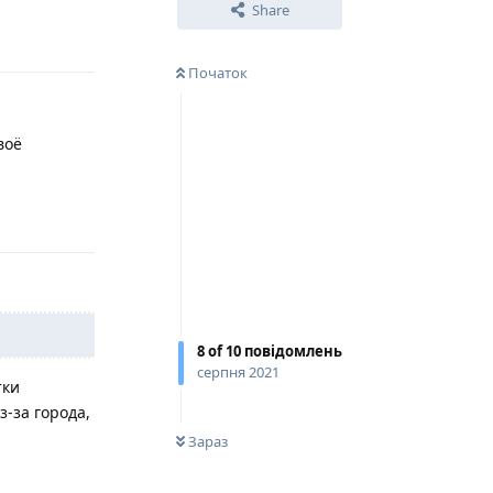
Share
Відповісти
Початок
воё
Відповісти
8
of
10
повідомлень
серпня 2021
тки
з-за города,
0
НЕ ПРОЧИТАНО
Зараз
Відповісти