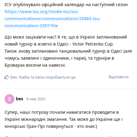
ІСУ опублікувало офіційний календар на наступний сезон
https://www.isu.org/inside-isu/isu-
communications/communications/25883-isu-
communication-2397/file
Що може зацікавти нас? А те, що в Україні запланований
новий турнір в жовтні в Одесі - Victor Petrenko Cup.
Також знову заплановані танцювальний турнір в Одесі (але
чомусь заявлені і одиночники, і пари), та турніри в
Броварах восени на навесні.
Відповісти
bes
,
Nadia
та
tania
подобається це
.
bes
B
9 чер 2021
Супер, наші потроху почали намагатися проводити в
Україні міжнародні змагання. Так може до України ще і
юніорські Гран-Прі повернуться - хто знає:)