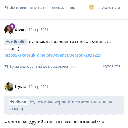
Відповісти
divan
відповіли на це повідомлення.
divan
12 сер 2021
nikiviki
ех, починає червоніти список змагань на
сезон :(
https://skateukraine.org/events/season/202122/
Відповісти
Irysia
відповіли на це повідомлення.
Irysia
12 сер 2021
divan
ех, починає червоніти список змагань на
сезон :(
А чого в нас другий етап ЮГП все ще в Канаді? :)))