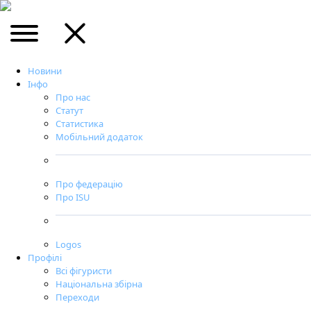
Новини
Інфо
Про нас
Статут
Статистика
Мобільний додаток
Про федерацію
Про ISU
Logos
Профілі
Всі фігуристи
Національна збірна
Переходи