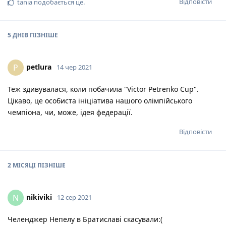
Відповісти
tania
подобається це
.
5 ДНІВ
ПІЗНІШЕ
petlura
P
14 чер 2021
Теж здивувалася, коли побачила "Victor Petrenko Cup".
Цікаво, це особиста ініціатива нашого олімпійського
чемпіона, чи, може, ідея федерації.
Відповісти
2 МІСЯЦІ
ПІЗНІШЕ
nikiviki
N
12 сер 2021
Челенджер Непелу в Братиславі скасували:(