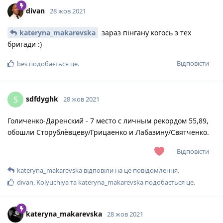
divan
28 жов 2021
kateryna_makarevska
зараз пінгану когось з тех
бригади :)
Відповісти
bes
подобається це
.
sdfdyghk
S
28 жов 2021
Голиченко-Даренский - 7 место с личным рекордом 55,89,
обошли Сторублёвцеву/Грицаенко и Лабазину/Святченко.
Відповісти
kateryna_makarevska
відповіли на це повідомлення.
divan
,
Kolyuchiya
та
kateryna_makarevska
подобається це
.
kateryna_makarevska
28 жов 2021