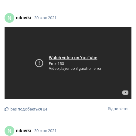
nikiviki
N
30 жов 2021
Відповісти
bes
подобається це
.
nikiviki
N
30 жов 2021