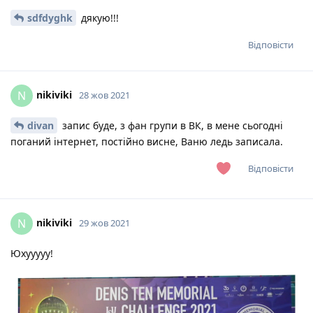
sdfdyghk
дякую!!!
Відповісти
nikiviki
N
28 жов 2021
divan
запис буде, з фан групи в ВК, в мене сьогодні
поганий інтернет, постійно висне, Ваню ледь записала.
Відповісти
nikiviki
N
29 жов 2021
Юхууууу!