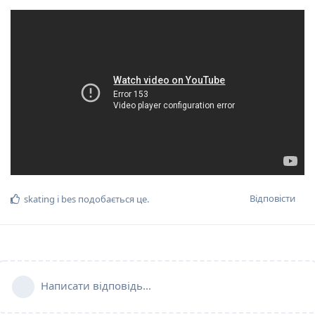
Відповісти
skating
і
bes
подобається це
.
Написати відповідь...