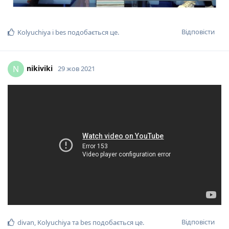
Відповісти
Kolyuchiya
і
bes
подобається це
.
nikiviki
N
29 жов 2021
Відповісти
divan
,
Kolyuchiya
та
bes
подобається це
.