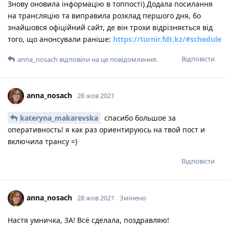
Знову оновила інформацію в топпості) Додала посилання
на трансляцію та виправила розклад першого дня, бо
знайшовся офіційний сайт, де він трохи відрізняється від
того, що анонсували раніше:
https://turnir.fdt.kz/#schedule
Відповісти
anna_nosach
відповіли на це повідомлення.
anna_nosach
28 жов 2021
kateryna_makarevska
спасибо большое за
оперативность! я как раз ориентируюсь на твой пост и
включила трансу =)
Відповісти
anna_nosach
28 жов 2021
Змінено
Настя умничка, 3А! Всё сделала, поздравляю!