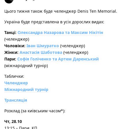
Цього тижня також буде челенджер Denis Ten Memorial.
Україна буде представлена в усіх дорослих видах:
Танці:
Олександра Назарова та Максим Нікітін
(челенджер)
Чоловіки:
Іван Шмуратко
(челенджер)
Жінки:
Анастасія Шаботова
(челенджер)
Пари:
Софія Голіченко та Артем Даренський
(міжнародний турнір)
Таблички:
Челенджер
Міжнародний турнір
Трансляція
Розклад (за київським часом*):
Чт, 28.10
13:15 – Пари, КП