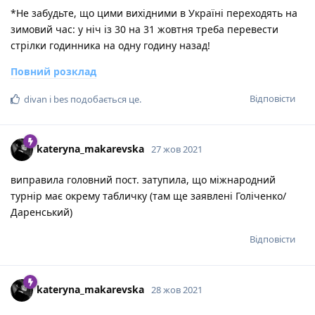
*Не забудьте, що цими вихідними в Україні переходять на
зимовий час: у ніч із 30 на 31 жовтня треба перевести
стрілки годинника на одну годину назад!
Повний розклад
Відповісти
divan
і
bes
подобається це
.
kateryna_makarevska
27 жов 2021
виправила головний пост. затупила, що міжнародний
турнір має окрему табличку (там ще заявлені Голіченко/
Даренський)
Відповісти
kateryna_makarevska
28 жов 2021