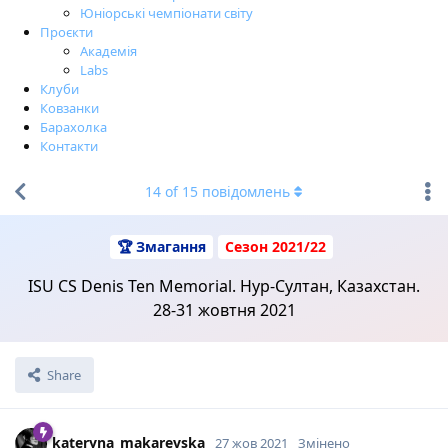
Юніорські чемпіонати світу
Проєкти
Академія
Labs
Клуби
Ковзанки
Барахолка
Контакти
14
of
15
повідомлень
🏆 Змагання
Сезон 2021/22
ISU CS Denis Ten Memorial. Нур-Султан, Казахстан.
28-31 жовтня 2021
Share
kateryna_makarevska
27 жов 2021
Змінено