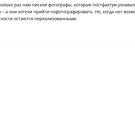
колько раз нам писали фотографы, которые постфактум узнавали
 – а они хотели прийти пофотографировать. Но, когда нет воз
ожности остаются нереализованными.