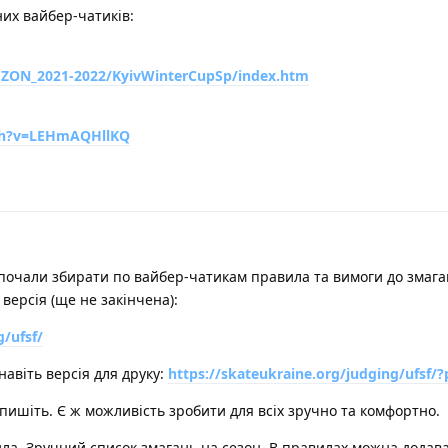
них вайбер-чатиків:
/SEZON_2021-2022/KyivWinterCupSp/index.htm
ch?v=LEHmAQHllKQ
почали збирати по вайбер-чатикам правила та вимоги до змаган
версія (ще не закінчена):
g/ufsf/
навіть версія для друку:
https://skateukraine.org/judging/ufsf/?
 пишіть. Є ж можливість зробити для всіх зручно та комфортно.
вила. Зручний список змагань на сезон. В правилах можна додав