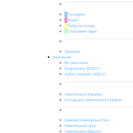
Чоловіки
Жінки
Танці на льоду
Спортивні пари
Тренери
Змагання
Всі змагання
Результати 2020/21
Кубок України 2020/21
Чемпіонати України
Юніорські чемпіонати України
Зимові Олімпійські Ігри
Чемпіонати світу
Чемпіонати Європи