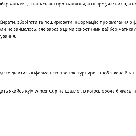
бер чатики, дізнатись ані про змагання, а ні про учасників, а н
бирати, зберігати та поширювати інформацію про змагання з ф
оли не займалось, але зараз з цими секретними вайбер-чатика
ування.
дете ділитись інформацією про такі турнири – щоб я хоча б міг 
ить якийсь Kyiv Winter Cup на Шаллєт. В когось є хоча б якась 