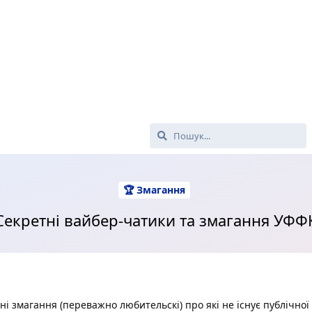
🏆 Змагання
Секретні вайбер-чатики та змагання УФФ
і змагання (переважно любительскі) про які не існує публічної 