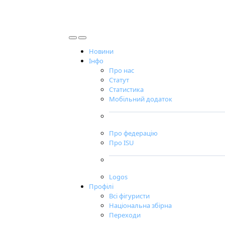
Новини
Інфо
Про нас
Статут
Статистика
Мобільний додаток
Про федерацію
Про ISU
Logos
Профілі
Всі фігуристи
Національна збірна
Переходи