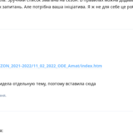
х запитань. Але потрібна ваша ініціатива. Я ж не для себе це р
/SEZON_2021-2022/11_02_2022_ODE_Amat/index.htm
видела отдельную тему, поэтому вставила сюда
ння.
я: