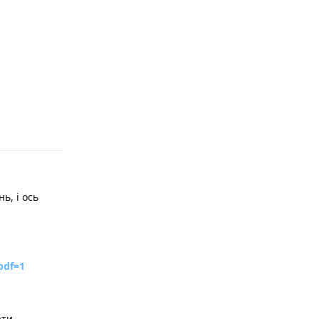
Відповісти
ь, і ось
pdf=1
ати