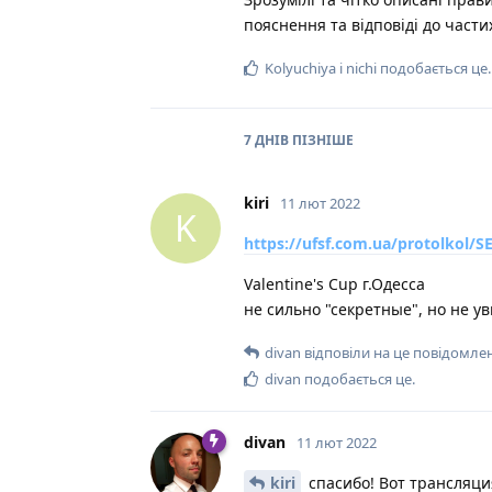
пояснення та відповіді до части
Kolyuchiya
і
nichi
подобається це
.
7 ДНІВ
ПІЗНІШЕ
kiri
11 лют 2022
K
https://ufsf.com.ua/protolkol
Valentine's Cup г.Одесса
не сильно "секретные", но не у
divan
відповіли на це повідомле
divan
подобається це
.
divan
11 лют 2022
kiri
спасибо! Вот трансляци