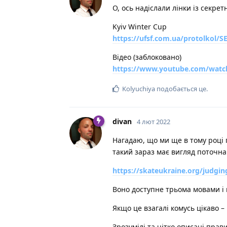
О, ось надіслали лінки із секрет
Kyiv Winter Cup
https://ufsf.com.ua/protolkol
Відео (заблоковано)
https://www.youtube.com/wat
Kolyuchiya
подобається це
.
divan
4 лют 2022
Нагадаю, що ми ще в тому році 
такий зараз має вигляд поточна 
https://skateukraine.org/judgin
Воно доступне трьома мовами і 
Якщо це взагалі комусь цікаво –
Зрозумілі та чітко описані пра