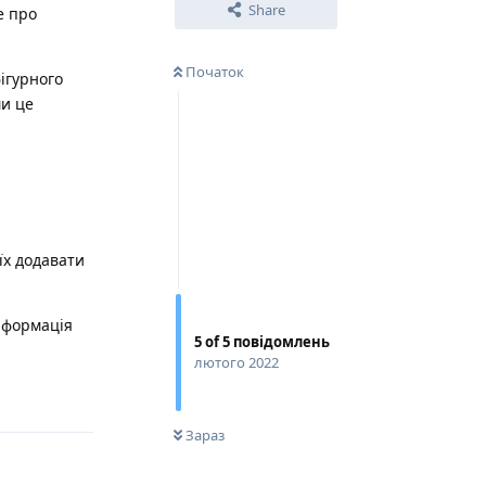
Share
е про
Початок
ігурного
ми це
їх додавати
інформація
5
of
5
повідомлень
лютого 2022
Відповісти
0
НЕ ПРОЧИТАНО
Зараз