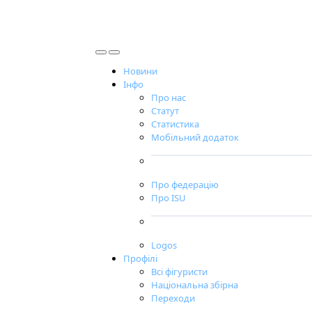
Новини
Інфо
Про нас
Статут
Статистика
Мобільний додаток
Про федерацію
Про ISU
Logos
Профілі
Всі фігуристи
Національна збірна
Переходи