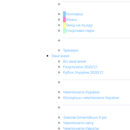
Чоловіки
Жінки
Танці на льоду
Спортивні пари
Тренери
Змагання
Всі змагання
Результати 2020/21
Кубок України 2020/21
Чемпіонати України
Юніорські чемпіонати України
Зимові Олімпійські Ігри
Чемпіонати світу
Чемпіонати Європи