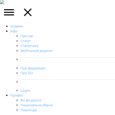
Новини
Інфо
Про нас
Статут
Статистика
Мобільний додаток
Про федерацію
Про ISU
Logos
Профілі
Всі фігуристи
Національна збірна
Переходи