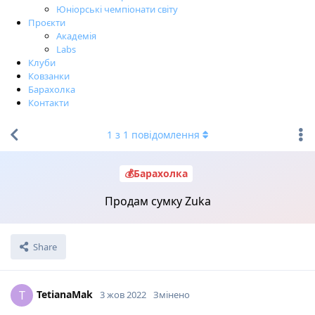
Юніорські чемпіонати світу
Проєкти
Академія
Labs
Клуби
Ковзанки
Барахолка
Контакти
1
з
1
повідомлення
💰Барахолка
Продам сумку Zuka
Share
TetianaMak
T
3 жов 2022
Змінено