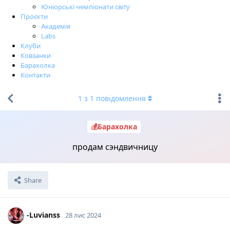
Юніорські чемпіонати світу
Проєкти
Академія
Labs
Клуби
Ковзанки
Барахолка
Контакти
1
з
1
повідомлення
💰Барахолка
продам сэндвичницу
Share
-Luvianss
28 лис 2024