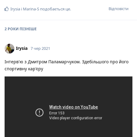
Відповісти
Irysia
і
Marina-S
подобається це
.
2 РОКИ
ПІЗНІШЕ
Irysia
7 чер 2021
Інтерв'ю з Дмитром Паламарчуком. Здебільшого про його
спортивну кар'єру