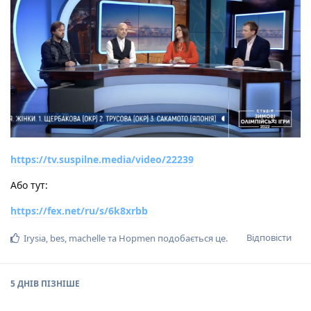
https://tv.suspilne.media/video/22239
Або тут:
https://fex.net/ru/s/6k8xrbb
Відповісти
Irysia
,
bes
,
machelle
та
Hopmen
подобається це
.
5 ДНІВ
ПІЗНІШЕ