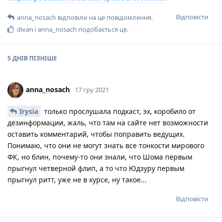
Відповісти
anna_nosach
відповіли на це повідомлення.
divan
і
anna_nosach
подобається це
.
5 ДНІВ
ПІЗНІШЕ
anna_nosach
17 гру 2021
Irysia
только прослушала подкаст, эх, коробило от
дезинформации, жаль, что там на сайте нет возможности
оставить комментарий, чтобы поправить ведущих.
Понимаю, что они не могут знать все тонкости мирового
ФК, но блин, почему-то они знали, что Шома первым
прыгнул четверной флип, а то что Юдзуру первым
прыгнул ритт, уже не в курсе, ну такое...
Відповісти