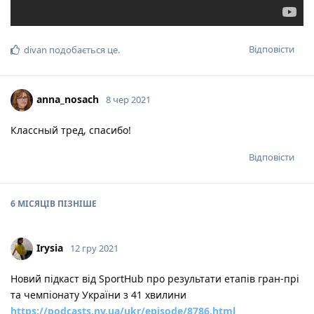
Відповісти
divan
подобається це
.
anna_nosach
8 чер 2021
Классный тред, спасибо!
Відповісти
6 МІСЯЦІВ
ПІЗНІШЕ
Irysia
12 гру 2021
Новий підкаст від SportHub про результати етапів гран-прі
та чемпіонату України з 41 хвилини
https://podcasts.nv.ua/ukr/episode/8786.html