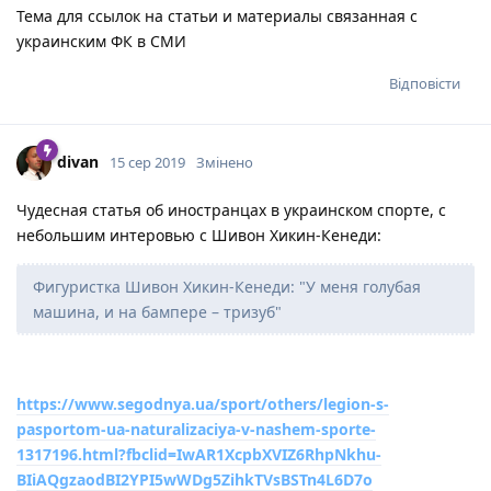
Тема для ссылок на статьи и материалы связанная с
украинским ФК в СМИ
Відповісти
divan
15 сер 2019
Змінено
Чудесная статья об иностранцах в украинском спорте, с
небольшим интеровью с Шивон Хикин-Кенеди:
Фигуристка Шивон Хикин-Кенеди: "У меня голубая
машина, и на бампере – тризуб"
https://www.segodnya.ua/sport/others/legion-s-
pasportom-ua-naturalizaciya-v-nashem-sporte-
1317196.html?fbclid=IwAR1XcpbXVIZ6RhpNkhu-
BIiAQgzaodBI2YPI5wWDg5ZihkTVsBSTn4L6D7o