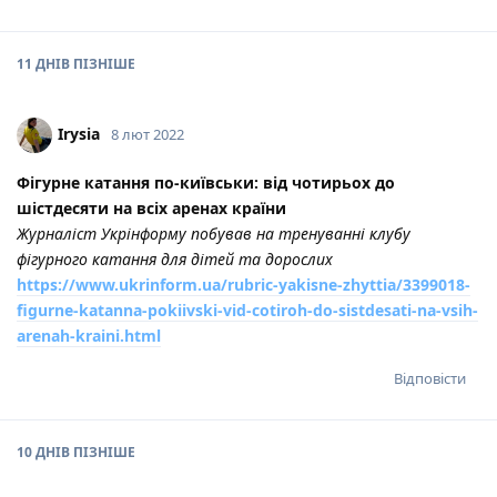
11 ДНІВ
ПІЗНІШЕ
Irysia
8 лют 2022
Фігурне катання по-київськи: від чотирьох до
шістдесяти на всіх аренах країни
Журналіст Укрінформу побував на тренуванні клубу
фігурного катання для дітей та дорослих
https://www.ukrinform.ua/rubric-yakisne-zhyttia/3399018-
figurne-katanna-pokiivski-vid-cotiroh-do-sistdesati-na-vsih-
arenah-kraini.html
Відповісти
10 ДНІВ
ПІЗНІШЕ