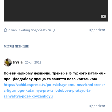
Відповісти
divan
і
skating
подобається це
.
МІСЯЦ
ПІЗНІШЕ
Irysia
25 січ 2022
По-звичайному незвичні. Тренер з фігурного катання –
про цілодобову працю та заняття поза ковзанкою
https://zahid.espreso.tv/po-zvichaynomu-nezvichni-trener-
z-figurnogo-katannya-pro-tsilodobovu-pratsyu-ta-
zanyattya-poza-kovzankoyu
Відповісти