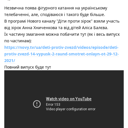
Незвична поява фігурного катання на українському
телебаченні, але, сподіваюся і такого буде більше.
В програмі Нового каналу "Діти проти зірок" взяли участь
від зірок Анна Хниченкова та від дітей Аліса Балєва.
Їх частину змагання можна побачити тут (як і весь випуск
по частинам):
https://novy.tv/ua/deti-protiv-zvezd/videos/episode/deti-
protiv-zvezd-14-vypusk-2-raund-smotret-onlayn-ot-29-12-
2021/
Повний випуск буде тут