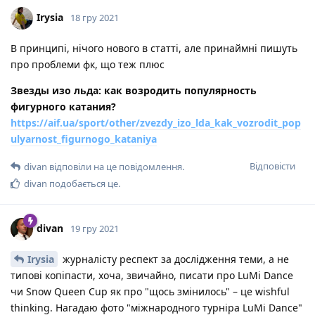
Irysia
18 гру 2021
В принципі, нічого нового в статті, але принаймні пишуть
про проблеми фк, що теж плюс
Звезды изо льда: как возродить популярность
фигурного катания?
https://aif.ua/sport/other/zvezdy_izo_lda_kak_vozrodit_pop
ulyarnost_figurnogo_kataniya
Відповісти
divan
відповіли на це повідомлення.
divan
подобається це
.
divan
19 гру 2021
Irysia
журналісту респект за дослідження теми, а не
типові копіпасти, хоча, звичайно, писати про LuMi Dance
чи Snow Queen Cup як про "щось змінилось" – це wishful
thinking. Нагадаю фото "міжнародного турніра LuMi Dance"