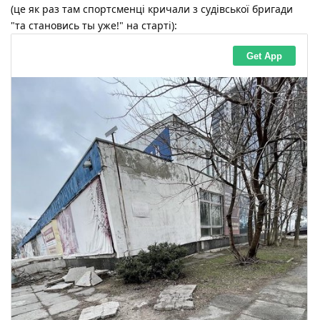
(це як раз там спортсменці кричали з судівської бригади
"та становись ты уже!" на старті):