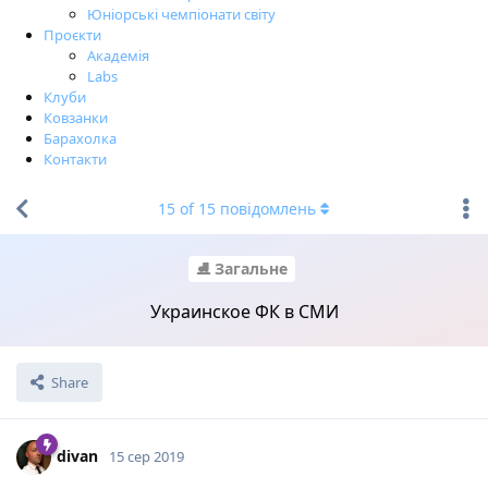
Юніорські чемпіонати світу
Проєкти
Академія
Labs
Клуби
Ковзанки
Барахолка
Контакти
15
of
15
повідомлень
⛸ Загальне
Украинское ФК в СМИ
Share
divan
15 сер 2019