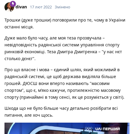
divan
17 лют 2022
Змінено
Трошки (дуже трошки) поговорили про те, чому в України
останні місця.
Дуже мало було часу, але моя теза прозвучала –
невідповідність радянської системи управління спорту
ринковій економіці. Теза Дмитра Дмитренка – "у нас нєт
столько дєнєг".
Про що власне і мова – єдиний шлях, який можливий в
радянській системі, це щоб держава виділяла більше
грошей. ДЮСШ вони вперто називають "масовим
спортом", що є, мʼяко кажучи, протилежністю масовому
спорту (принаймні в тому сенсі, як це розуміється у світі).
Шкода що не було більше часу детально розібрати всі
питання, але хоч щось.