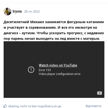
Irysia
28 січ 2022
Десятилетний Михаил занимается фигурным катанием
и участвует в соревнованиях. И все это несмотря на
диагноз – аутизм. Чтобы ускорить прогресс, с недавних
пор парень начал выходить на лед вместе с матерью.
Відповісти
skating
,
nichi
та
bes
подобається це
.