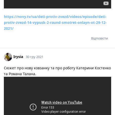
https://novy.tv/ua/deti-protiv-zvezd/videos/episode/deti-
protiv-zvezd-14-vypusk-2-raund-smotret-onlayn-ot-29-12-
2021/
Відповісти
Irysia
30 гру 2021
Сюжет про нову ковзанку та про роботу Катерини Костенко
та Романа Талана.