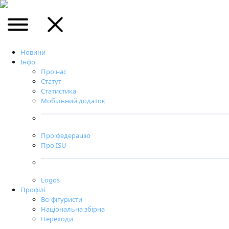
Новини
Інфо
Про нас
Статут
Статистика
Мобільний додаток
Про федерацію
Про ISU
Logos
Профілі
Всі фігуристи
Національна збірна
Переходи