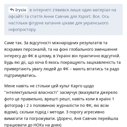
Irysia
в інтернеті з'явився лише один матеріал на
офсайті та стаття Анни Савчик для Xsport. Все. Ось
настільки фігурне катання цікаве для українського
інфопростору.
Саме так. За відсутності міжнародних результатів та
яскравих персоналій, та на фоні глобального зменшення
інтересу до ФК в цілому, в Україні він практично відсутній.
Будь які дії, що хоча б якось покращують зацікавленість та
привертають увагу людей до ФК – мають вітатись та радо
підтримуватись.
Мене навіть не стільки цей культ Карго щодо
"інтелектуальної власності" засмучує (вказувати джерело
фото це правильно, врешті решт, навіть коли в країні 1
фотограф і 2 з половиною журналісти по ФК, які всім
відомі), скільки підхід і методи. З порогу агресивно
вимагати та погрожувати. (Доречі, Аня Савчик перейшла
працювати до НОКу на днях)