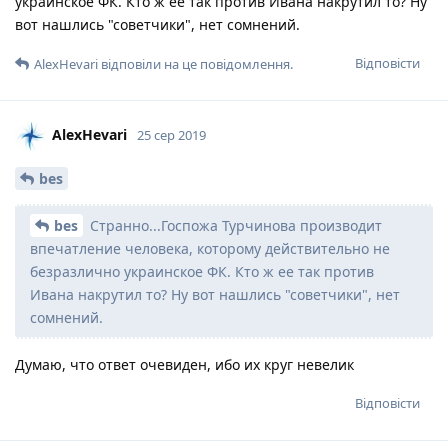
украинское ФК. Кто ж ее так против Ивана накрутил то? Ну
вот нашлись "советчики", нет сомнений.
Відповісти
AlexHevari
відповіли на це повідомлення.
AlexHevari
25 сер 2019
bes
bes
Странно...Госпожа Турчинова производит
впечатление человека, которому действительно не
безразлично украинское ФК. Кто ж ее так против
Ивана накрутил то? Ну вот нашлись "советчики", нет
сомнений.
Думаю, что ответ очевиден, ибо их круг невелик
Відповісти