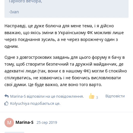
Гарного вечора,
-Ivan
Насправді, це дуже болюча для мене тема, і я дійсно
вважаю, що якісь зміни в Українському ФК можливі лише
через поєднання зусиль, а не через ворожнечу один з
одним.
Одне з довгострокових завдань для цього форуму я бачу в
тому, щоб створити безпечний та дружній майданчик, де
адекватні люди (так, вони є в нашому ФК) могли б спокійно
спілкуватись, не ховаючись і не боючись висловлювати
свої думки. Це буде важко, але воно того варто.
Відповісти
Marina-S
відповіли на це повідомлення.
3
Kolyuchiya
подобається це
.
Marina-S
M
25 сер 2019