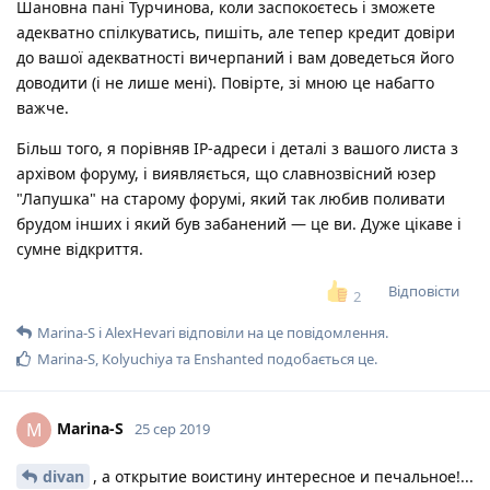
Шановна пані Турчинова, коли заспокоєтесь і зможете
адекватно спілкуватись, пишіть, але тепер кредит довіри
до вашої адекватності вичерпаний і вам доведеться його
доводити (і не лише мені). Повірте, зі мною це набагто
важче.
Більш того, я порівняв IP-адреси і деталі з вашого листа з
архівом форуму, і виявляється, що славнозвісний юзер
"Лапушка" на старому форумі, який так любив поливати
брудом інших і який був забанений — це ви. Дуже цікаве і
сумне відкриття.
Відповісти
2
Marina-S
і
AlexHevari
відповіли на це повідомлення.
Marina-S
,
Kolyuchiya
та
Enshanted
подобається це
.
Marina-S
M
25 сер 2019
divan
, а открытие воистину интересное и печальное!...