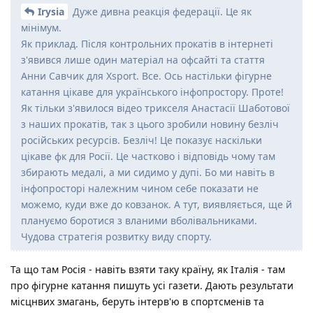
Irysia
Дуже дивна реакція федерації. Це як
мінімум.
Як приклад. Після контрольних прокатів в інтернеті
з'явився лише один матеріал на офсайті та стаття
Анни Савчик для Xsport. Все. Ось настільки фігурне
катання цікаве для українського інфопростору. Проте!
Як тільки з'явилося відео трикселя Анастасії Шаботової
з наших прокатів, так з цього зробили новину безліч
російських ресурсів. Безліч! Це показує наскільки
цікаве фк для Росії. Це частково і відповідь чому там
збирають медалі, а ми сидимо у дупі. Бо ми навіть в
інфопросторі належним чином себе показати не
можемо, куди вже до ковзанок. А тут, виявляється, ще й
плануємо боротися з вланими вболівальниками.
Чудова стратегія розвитку виду спорту.
Та що там Росія - навіть взяти таку країну, як Італія - там
про фігурне катання пишуть усі газети. Дають результати
місцнвих змагань, беруть інтерв'ю в спортсменів та