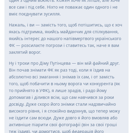
один з одним воюють. Кожен хоче як ліпше, але хоче
все сам і під себе. Ніхто не поважає один одного і не
вміє поєднувати зусилля.
Нажаль, і ви — замість того, щоб потішитись, що є хоч
якась підтримка, якийсь майданчик для спілкування,
якийсь інтерес до нашого напівмертвого українського
ФК — розсилаєте погрози і ставитесь так, наче я вам
заклятий ворог.
Ну і трохи про Діму Путінцева — він мій файний друг.
Він почав знімати ФК як раз тоді, коли я їздив на
абсолютно всі змагання і знімав їх сам, і от замість
того, щоб побачити в ньому ворога чи конкурента (як
то прийнято в УФК), я лише зрадів, і радо йому
допомагав і ділився всім, що сам навчився за роки
досвіду. Дуже скоро його знімки стали надзвичайно
високого рівня, і я спокійно видохнув, що тепер можу
не їздити сам всюди. Дуже довго я його вмовляв або
активніше піарити свої фотографії (він за свої гроші
теж їздив), чи домогтися, щоб федерація його