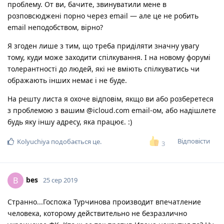
проблему. От ви, бачите, звинуватили мене в
розповсюджені порно через email — але це не робить
email неподобством, вірно?
Я згоден лише з тим, що треба приділяти значну увагу
тому, куди може заходити спілкування. І на новому форумі
толерантності до людей, які не вміють спілкуватись чи
ображають інших немає і не буде.
На решту листа я охоче відповім, якщо ви або розберетеся
з проблемою з вашим @icloud.com email-ом, або надішлете
будь яку іншу адресу, яка працює. :)
Відповісти
Kolyuchiya
подобається це
.
3
bes
B
25 сер 2019
Странно...Госпожа Турчинова производит впечатление
человека, которому действительно не безразлично