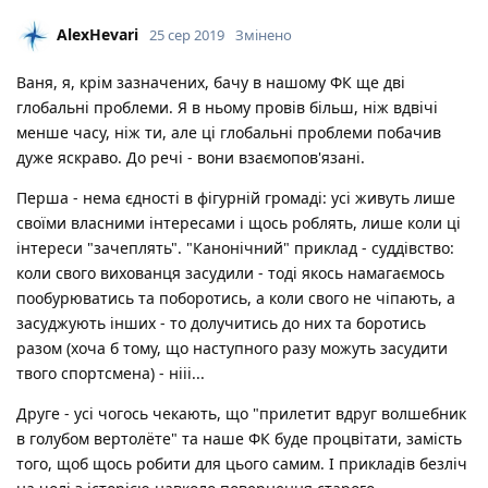
AlexHevari
25 сер 2019
Змінено
Ваня, я, крім зазначених, бачу в нашому ФК ще дві
глобальні проблеми. Я в ньому провів більш, ніж вдвічі
менше часу, ніж ти, але ці глобальні проблеми побачив
дуже яскраво. До речі - вони взаємопов'язані.
Перша - нема єдності в фігурній громаді: усі живуть лише
своїми власними інтересами і щось роблять, лише коли ці
інтереси "зачеплять". "Канонічний" приклад - суддівство:
коли свого вихованця засудили - тоді якось намагаємось
пообурюватись та поборотись, а коли свого не чіпають, а
засуджують інших - то долучитись до них та боротись
разом (хоча б тому, що наступного разу можуть засудити
твого спортсмена) - нііі...
Друге - усі чогось чекають, що "прилетит вдруг волшебник
в голубом вертолёте" та наше ФК буде процвітати, замість
того, щоб щось робити для цього самим. І прикладів безліч