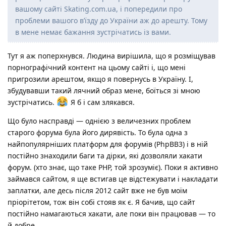
вашому сайті Skating.com.ua, і попередили про
проблеми вашого в’їзду до України аж до арешту. Тому
в мене немає бажання зустрічатись із вами.
Тут я аж поперхнувся. Людина вирішила, що я розміщував
порнографічний контент на цьому сайті і, що мені
пригрозили арештом, якщо я повернусь в Україну. І,
збудувавши такий лячний образ мене, боїться зі мною
зустрічатись.
Я б і сам злякався.
Що було насправді — однією з величезних проблем
старого форума була його дирявість. То була одна з
найпопулярніших платформ для форумів (PhpBB3) і в ній
постійно знаходили баги та дірки, які дозволяли хакати
форум. (хто знає, що таке PHP, той зрозуміє). Поки я активно
займався сайтом, я ще встигав це відстежувати і накладати
заплатки, але десь після 2012 сайт вже не був моїм
пріорітетом, тож він собі стояв як є. Я бачив, що сайт
постійно намагаються хакати, але поки він працював — то
й добре.