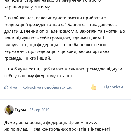
на чолі з історією навколо повернення старого
керівництва у 2016-му.
І, в той же час, велосипедисти змогли прибрати з
федерації "президента-царка" Башенка - так, довелось
долати шалений опір, але ж змогли. Захотіли та змогли. Бо
вони відчувають себе громадою, єдиним цілим, і
відчувають, що федерація - то не башенко, не інші
керманичі; що федерація - це вони, велоспортивна
громада, і ніхто інший.
От я б дуже хотів, щоб такою ж єдиною громадою відчули
себе у нашому фігурному катанні.
Відповісти
divan
і
Kolyuchiya
подобається це
.
Irysia
25 сер 2019
Дуже дивна реакція федерації. Це як мінімум.
Як приклад. Після контрольних прокатів в інтернеті