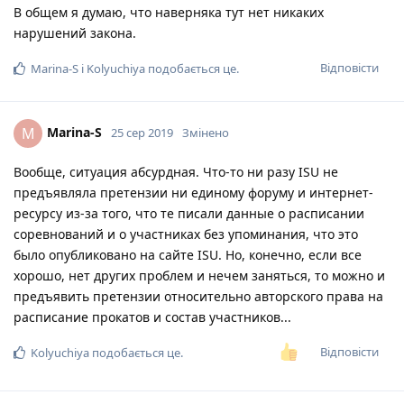
В общем я думаю, что наверняка тут нет никаких
нарушений закона.
Відповісти
Marina-S
і
Kolyuchiya
подобається це
.
Marina-S
M
25 сер 2019
Змінено
Вообще, ситуация абсурдная. Что-то ни разу ISU не
предъявляла претензии ни единому форуму и интернет-
ресурсу из-за того, что те писали данные о расписании
соревнований и о участниках без упоминания, что это
было опубликовано на сайте ISU. Но, конечно, если все
хорошо, нет других проблем и нечем заняться, то можно и
предъявить претензии относительно авторского права на
расписание прокатов и состав участников...
Відповісти
Kolyuchiya
подобається це
.