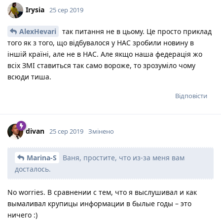
Irysia
25 сер 2019
AlexHevari
так питання не в цьому. Це просто приклад
того як з того, що відбувалося у НАС зробили новину в
іншій країні, але не в НАС. Але якщо наша федерація жо
всіх ЗМІ ставиться так само вороже, то зрозуміло чому
всюди тиша.
Відповісти
divan
25 сер 2019
Змінено
Marina-S
Ваня, простите, что из-за меня вам
досталось.
No worries. В сравнении с тем, что я выслушивал и как
вымаливал крупицы информации в былые годы – это
ничего :)