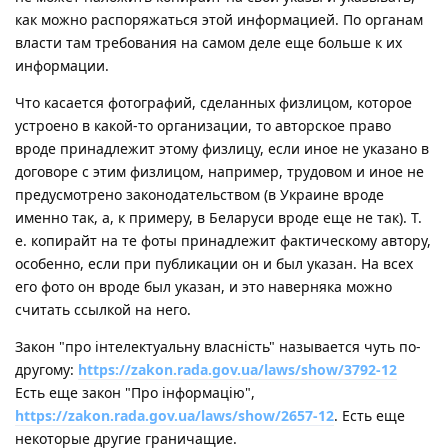
как можно распоряжаться этой информацией. По органам
власти там требования на самом деле еще больше к их
информации.
Что касается фотографий, сделанных физлицом, которое
устроено в какой-то организации, то авторское право
вроде принадлежит этому физлицу, если иное не указано в
договоре с этим физлицом, например, трудовом и иное не
предусмотрено законодательством (в Украине вроде
именно так, а, к примеру, в Беларуси вроде еще не так). Т.
е. копирайт на те фоты принадлежит фактическому автору,
особенно, если при публикации он и был указан. На всех
его фото он вроде был указан, и это наверняка можно
считать ссылкой на него.
Закон "про інтелектуальну власність" называется чуть по-
другому:
https://zakon.rada.gov.ua/laws/show/3792-12
Есть еще закон "Про інформацію",
https://zakon.rada.gov.ua/laws/show/2657-12
. Есть еще
некоторые другие граничащие.