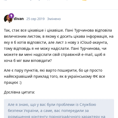
divan
25 сер 2019
Змінено
Так, стає все цікавіше і цікавіше. Пані Турчинова відповіла
величезним листом, в якому є досить цікава інформація, на
яку я б хотів відповісти, але лист з нову з iCloud-акаунта,
тому відповідь я не можу надіслати. Пані Турчинова, чи
можете ви мені надіслати свій справжній e-mail, щоб я
хоча б міг вам віповідати?
Але є пару пунктів, які варто поширити, бо це просто
найяскравіший приклад того, як в українському ФК все
працює :)
Дослівна цитата:
Але я знаю, що у вас були проблеми із Службою
безпеки України, а саме, вас попередили за
розміщення контенту порнографічного характеру на