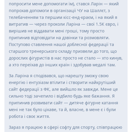
попросити мене допомогати їм), стався Ларін — який
попрохав допомоги в організації ЧУ на Шаллєт, з
телебаченням та першим кісс-енд-краєм, і на який я
витратив — через проколи Ларіна — свої 1.5К євро, і
вирішив не віддавати мені гроші, тому просто
припинив відповідати на дзвінки та розмовляти.
Поступово ставлення нашої доблесної федерації та
старшого тренерського складу призвели до того, що
дорослих фігуристів в нас просто не стало — хто кинув,
а хто переїхав до інших країн і здобував медалі там.
За Ларіна я сподівався, що нарешту зможу свою
енергію і ентузіазм втілити і створити найкрутіший
сайт федерації з ФК, але вийшло як завжди. Мене це
сильно тоді зачепило і відбило будь яке бажання. Я
припинив розвивати сайт — дитяче фігурне катання
мені не так було цікаве, та й, власне, в мене є і були
робота і своє життя.
Зараз я працюю в сфері софту для спорту, співпрацюю