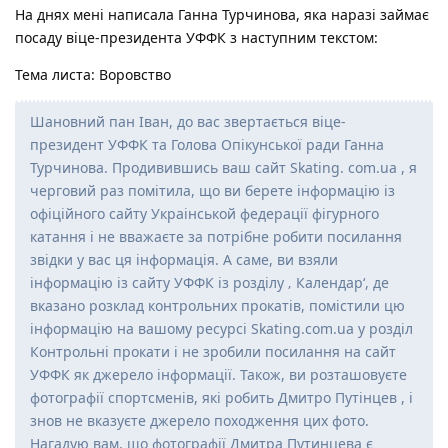
На днях мені написала Ганна Турчинова, яка наразі займає
посаду віце-президента УФФК з наступним текстом:
Тема листа: Воровство
Шановний пан Іван, до вас звертається віце-
президент УФФК та Голова Опікунської ради Ганна
Турчинова. Продивившись ваш сайт Skating. com.ua , я
черговий раз помітила, що ви берете інформацію із
офіційного сайту Украінськой федерації фігурного
катання і не вважаєте за потрібне робити посилання
звідки у вас ця інформація. А саме, ви взяли
інформацію із сайту УФФК із розділу ‚ Календар‘, де
вказано розклад контрольних прокатів, помістили цю
інформацію на вашому ресурсі Skating.com.ua у розділ
Контрольні прокати і не зробили посилання на сайт
УФФК як джерело інформації. Також, ви розташовуєте
фотографії спортсменів, які робить Дмитро Путінцев , і
знов не вказуєте джерело походження цих фото.
Нагадую вам, що фотографії Дмитра Путинцева є