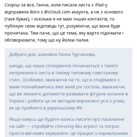
Скоріш за все, Ганна, коли писала листа з iPad-у
відправила його з @icloud.com акаунта, а не з основого
(таке буває), і оскільки я не маю інших контактів, то
публікую свою відповідь тут, розуміючи, що вона буде
прочитана. Тим паче, що це тема, яку варто піднімати і
обговорювати, тому що ну йолки палки.
Доброго дня, шановна Ганна Турчинова,
шкода, що наше спілкування починається з такого
неприємного листа в такому типовому совєтському
стилі. Особливо, зважаючи на те, що я сподівався з
вами познайомитись вже який рік поспіль, вважаючи,
що ви зможете допомогти розвивати фігурне катання в
Україні і робити це не методом ворожнечі усіх з усіма,
як це прийнято в україньскому ФК.
Якщо комусь ще будете колись писати про посилання
на сайт — спробуйте спочатку без агресії та погроз
просто ввічливо зауважити. Це працює з нормальними