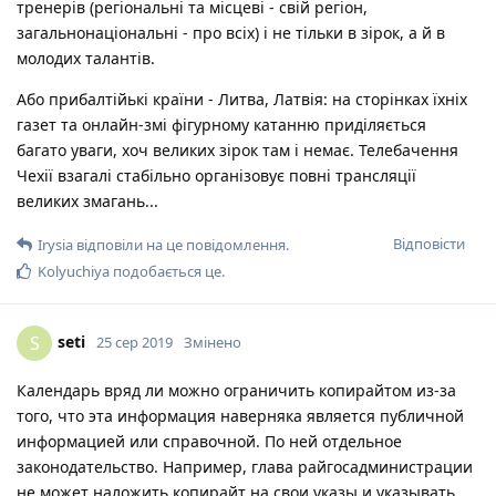
тренерів (регіональні та місцеві - свій регіон,
загальнонаціональні - про всіх) і не тільки в зірок, а й в
молодих талантів.
Або прибалтійькі країни - Литва, Латвія: на сторінках їхніх
газет та онлайн-змі фігурному катанню приділяється
багато уваги, хоч великих зірок там і немає. Телебачення
Чехії взагалі стабільно організовує повні трансляції
великих змагань...
Відповісти
Irysia
відповіли на це повідомлення.
Kolyuchiya
подобається це
.
seti
S
25 сер 2019
Змінено
Календарь вряд ли можно ограничить копирайтом из-за
того, что эта информация наверняка является публичной
информацией или справочной. По ней отдельное
законодательство. Например, глава райгосадминистрации
не может наложить копирайт на свои указы и указывать,