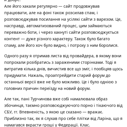
Але його хакали регулярно — сайт продовжував
працювати, але на фоні також розсилав спам, і
розповсюджував посилання на усілякі сайти з варезом. Це,
насправді, автоматизований процес, цим займаються
переважно боти, і через хакнуті сайти розповсюджується
контент — дуже різного характеру. Також було багато
спаму, але його хоч було видно, і потроху з ним боролися.
Одного разу я отримав листа від провайдера, в якому вони
попрохали розібратись з зараженими сторінками. Тоді я
витратив кілька днів, вичистив все що зміг, і пообіцяв щось
придумати. Нажаль, проапгрейдити старий форум до
останньої версії вже не було можливо. Це і було однією з
головних причин переїзду на новий форум.
Але так, пані Турчинова вже собі намалювала образ
збочинця, таємно розповсюджуючого порно і тікаючого від
СБУ, гг. Впевненість, з якою це сказано — вражає.
Приблизно так, як я слухав про себе плітки від Ларіна, що я
намагався вкрасти гроші у Федерації. Клас.