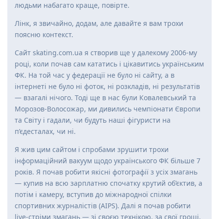
людьми набагато краще, повірте.
Лінк, я звичайно, додам, але давайте я вам трохи
поясню контекст.
Сайт skating.com.ua я створив ще у далекому 2006-му
році, коли почав сам кататись і цікавитись українським
ФК. На той час у федерації не було ні сайту, а в
інтернеті не було ні фоток, ні розкладів, ні результатів
— взагалі нічого. Тоді ще в нас були Ковалевський та
Морозов-Волосожар, ми дивились чемпіонати Європи
та Світу і гадали, чи будуть наші фігуристи на
п’єдесталах, чи ні.
Я жив цим сайтом і спробами зрушити трохи
інформаційний вакуум щодо українського ФК більше 7
років. Я почав робити якісні фотографії з усіх змагань
— купив на всю зарплатню спочатку крутий об’єктив, а
потім і камеру, вступив до міжнародної спілки
спортивних журналістів (AIPS). Далі я почав робити
live-стріми змагань — зі своєю технікою, за свої гроші,