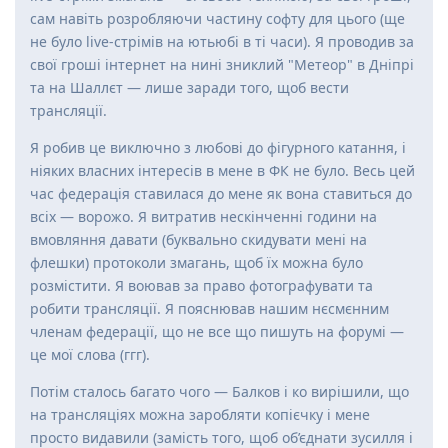
сам навіть розробляючи частину софту для цього (ще
не було live-стрімів на ютьюбі в ті часи). Я проводив за
свої гроші інтернет на нині зниклий "Метеор" в Дніпрі
та на Шаллєт — лише заради того, щоб вести
трансляції.
Я робив це виключно з любові до фігурного катання, і
ніяких власних інтересів в мене в ФК не було. Весь цей
час федерація ставилася до мене як вона ставиться до
всіх — ворожо. Я витратив нескінченні години на
вмовляння давати (буквально скидувати мені на
флешки) протоколи змагань, щоб їх можна було
розмістити. Я воював за право фотографувати та
робити трансляції. Я пояснював нашим нєсмєнним
членам федерації, що не все що пишуть на форумі —
це мої слова (ггг).
Потім сталось багато чого — Балков і ко вирішили, що
на трансляціях можна заробляти копієчку і мене
просто видавили (замість того, щоб об’єднати зусилля і