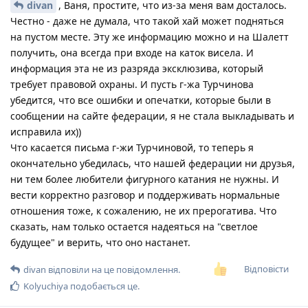
divan
, Ваня, простите, что из-за меня вам досталось.
Честно - даже не думала, что такой хай может подняться
на пустом месте. Эту же информацию можно и на Шалетт
получить, она всегда при входе на каток висела. И
информация эта не из разряда эксклюзива, который
требует правовой охраны. И пусть г-жа Турчинова
убедится, что все ошибки и опечатки, которые были в
сообщении на сайте федерации, я не стала выкладывать и
исправила их))
Что касается письма г-жи Турчиновой, то теперь я
окончательно убедилась, что нашей федерации ни друзья,
ни тем более любители фигурного катания не нужны. И
вести корректно разговор и поддерживать нормальные
отношения тоже, к сожалению, не их прерогатива. Что
сказать, нам только остается надеяться на "светлое
будущее" и верить, что оно настанет.
Відповісти
divan
відповіли на це повідомлення.
Kolyuchiya
подобається це
.