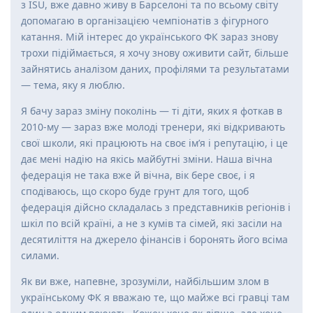
з ISU, вже давно живу в Барселоні та по всьому світу
допомагаю в організацією чемпіонатів з фігурного
катання. Мій інтерес до українського ФК зараз знову
трохи підіймається, я хочу знову оживити сайт, більше
зайнятись аналізом даних, профілями та результатами
— тема, яку я люблю.
Я бачу зараз зміну поколінь — ті діти, яких я фоткав в
2010-му — зараз вже молоді тренери, які відкривають
свої школи, які працюють на своє ім’я і репутацію, і це
дає мені надію на якісь майбутні зміни. Наша вічна
федерація не така вже й вічна, вік бере своє, і я
сподіваюсь, що скоро буде грунт для того, щоб
федерація дійсно складалась з представників регіонів і
шкіл по всій країні, а не з кумів та сімей, які засіли на
десятиліття на джерело фінансів і боронять його всіма
силами.
Як ви вже, напевне, зрозуміли, найбільшим злом в
українському ФК я вважаю те, що майже всі гравці там