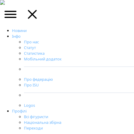
Новини
Інфо
Про нас
Статут
Статистика
Мобільний додаток
Про федерацію
Про ISU
Logos
Профілі
Всі фігуристи
Національна збірна
Переходи