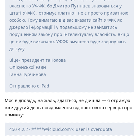
власністю УФФК, бо Дмитро Путінцев знаходиться у
штаті УФФК , отримує платню і не є просто приватною
особою. Тому вимагаю від вас вказати сайт УФФК як
джерело інформації і у подальшому не займатись
порушенням закону про Інтелектуальу власність. Якщо
це не буде виконано, УФФК змушена буде звернутись
до суду.
Віце- президент та Голова
Опікунської Ради
Ганна Турчинова
Отправлено с iPad
Моя відповідь, на жаль, здається, не дійшла — я отримую
вже другий день повідомлення від поштового сервера про
помилку:
450 4.2.2 <*****@icloud.com>: user is overquota