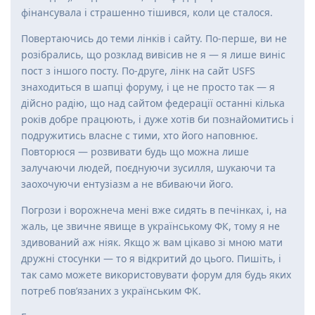
фінансувала і страшенно тішився, коли це сталося.
Повертаючись до теми лінків і сайту. По-перше, ви не
розібрались, що розклад вивісив не я — я лише виніс
пост з іншого посту. По-друге, лінк на сайт USFS
знаходиться в шапці форуму, і це не просто так — я
дійсно радію, що над сайтом федерації останні кілька
років добре працюють, і дуже хотів би познайомитись і
подружитись власне с тими, хто його наповнює.
Повторюся — розвивати будь що можна лише
залучаючи людей, поєднуючи зусилля, шукаючи та
заохочуючи ентузіазм а не вбиваючи його.
Погрози і ворожнеча мені вже сидять в печінках, і, на
жаль, це звичне явище в українському ФК, тому я не
здивований аж ніяк. Якщо ж вам цікаво зі мною мати
дружні стосунки — то я відкритий до цього. Пишіть, і
так само можете використовувати форум для будь яких
потреб пов’язаних з українським ФК.