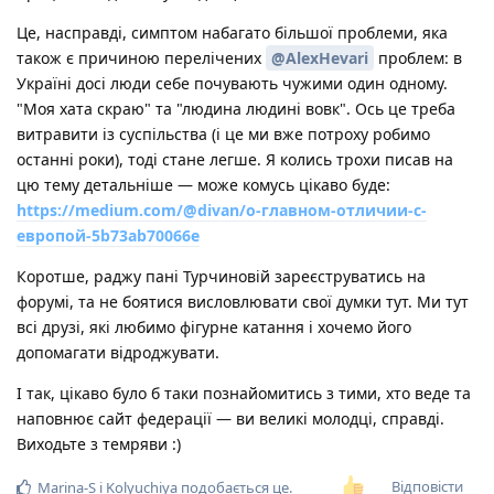
Це, насправді, симптом набагато більшої проблеми, яка
також є причиною перелічених
@AlexHevari
проблем: в
Україні досі люди себе почувають чужими один одному.
"Моя хата скраю" та "людина людині вовк". Ось це треба
витравити із суспільства (і це ми вже потроху робимо
останні роки), тоді стане легше. Я колись трохи писав на
цю тему детальніше — може комусь цікаво буде:
https://medium.com/@divan/о-главном-отличии-с-
европой-5b73ab70066e
Коротше, раджу пані Турчиновій зареєструватись на
форумі, та не боятися висловлювати свої думки тут. Ми тут
всі друзі, які любимо фігурне катання і хочемо його
допомагати відроджувати.
І так, цікаво було б таки познайомитись з тими, хто веде та
наповнює сайт федерації — ви великі молодці, справді.
Виходьте з темряви :)
Відповісти
Marina-S
і
Kolyuchiya
подобається це
.