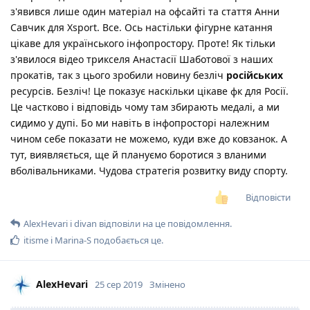
з'явився лише один матеріал на офсайті та стаття Анни
Савчик для Xsport. Все. Ось настільки фігурне катання
цікаве для українського інфопростору. Проте! Як тільки
з'явилося відео трикселя Анастасії Шаботової з наших
прокатів, так з цього зробили новину безліч
російських
ресурсів. Безліч! Це показує наскільки цікаве фк для Росії.
Це частково і відповідь чому там збирають медалі, а ми
сидимо у дупі. Бо ми навіть в інфопросторі належним
чином себе показати не можемо, куди вже до ковзанок. А
тут, виявляється, ще й плануємо боротися з вланими
вболівальниками. Чудова стратегія розвитку виду спорту.
Відповісти
AlexHevari
і
divan
відповіли на це повідомлення.
itisme
і
Marina-S
подобається це
.
AlexHevari
25 сер 2019
Змінено