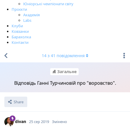
Юніорські чемпіонати світу
Проєкти
Академія
Labs
Клуби
Ковзанки
Барахолка
Контакти
14
з
41
повідомлення
⛸ Загальне
Відповідь Ганні Турчиновій про "воровство".
Share
divan
25 сер 2019
Змінено