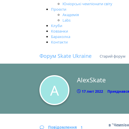
Юніорські чемпіонати світу
Проєкти
Академія
Labs
Клуби
Ковзанки
Барахолка
Контакти
Форум Skate Ukraine
Старий форум
AlexSkate
A
17 лют 2022
Приєднався
в "
Чемпіон
Повідомлення
1