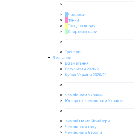
Чоловіки
Жінки
Танці на льоду
Спортивні пари
Тренери
Змагання
Всі змагання
Результати 2020/21
Кубок України 2020/21
Чемпіонати України
Юніорські чемпіонати України
Зимові Олімпійські Ігри
Чемпіонати світу
Чемпіонати Європи