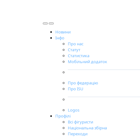
Новини
Інфо
Про нас
Статут
Статистика
Мобільний додаток
Про федерацію
Про ISU
Logos
Профілі
Всі фігуристи
Національна збірна
Переходи