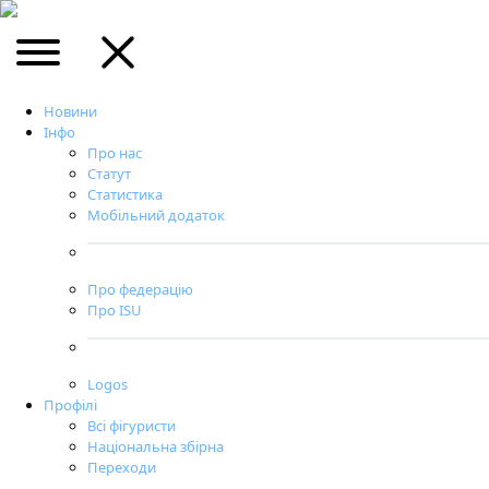
Новини
Інфо
Про нас
Статут
Статистика
Мобільний додаток
Про федерацію
Про ISU
Logos
Профілі
Всі фігуристи
Національна збірна
Переходи