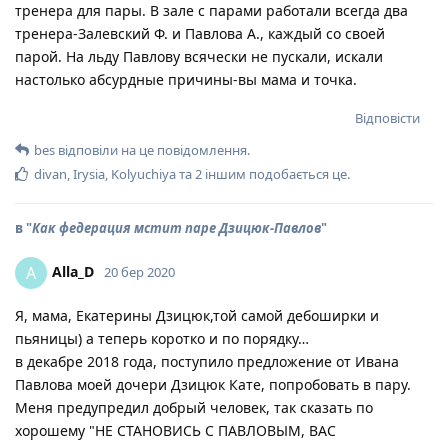
тренера для пары. В зале с парами работали всегда два
тренера-Залевский Ф. и Павлова А., каждый со своей
парой. На льду Павлову всячески не пускали, искали
настолько абсурдные причины-вы мама и точка.
Відповісти
bes
відповіли на це повідомлення.
divan
,
Irysia
,
Kolyuchiya
та
2
іншим
подобається це
.
в "
Как федерация мстит паре Дзицюк-Павлов
"
Alla_D
A
20 бер 2020
Я, мама, Екатерины Дзицюк,той самой дебоширки и
пьяницы) а теперь коротко и по порядку…
в декабре 2018 года, поступило предложение от Ивана
Павлова моей дочери Дзицюк Кате, попробовать в пару.
Меня предупредил добрый человек, так сказать по
хорошему "НЕ СТАНОВИСЬ С ПАВЛОВЫМ, ВАС