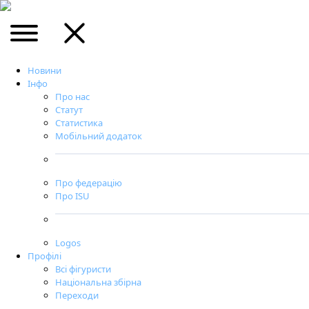
Новини
Інфо
Про нас
Статут
Статистика
Мобільний додаток
Про федерацію
Про ISU
Logos
Профілі
Всі фігуристи
Національна збірна
Переходи