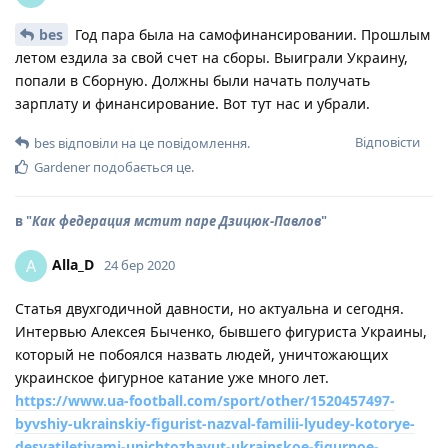
bes
Год пара была на самофинансировании. Прошлым
летом ездила за свой счет на сборы. Выиграли Украину,
попали в Сборную. Должны были начать получать
зарплату и финансирование. Вот тут нас и убрали.
Відповісти
bes
відповіли на це повідомлення.
Gardener
подобається це
.
в "
Как федерация мстит паре Дзицюк-Павлов
"
Alla_D
A
24 бер 2020
Статья двухгодичной давности, но актуальна и сегодня.
Интервью Алексея Быченко, бывшего фигуриста Украины,
который не побоялся назвать людей, уничтожающих
украинское фигурное катание уже много лет.
https://www.ua-football.com/sport/other/1520457497-
byvshiy-ukrainskiy-figurist-nazval-familii-lyudey-kotorye-
desyatiletiyami-unichtozhayut-ukrainskoe-figurnoe-