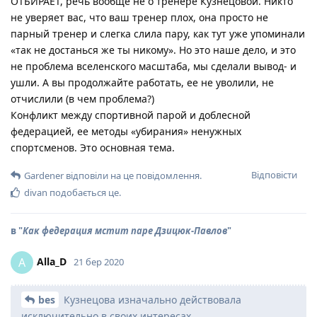
ОТБИРАЕТ, речь вообще не о тренере Кузнецовой. Никто
не уверяет вас, что ваш тренер плох, она просто не
парный тренер и слегка слила пару, как тут уже упоминали
«так не достанься же ты никому». Но это наше дело, и это
не проблема вселенского масштаба, мы сделали вывод- и
ушли. А вы продолжайте работать, ее не уволили, не
отчислили (в чем проблема?)
Конфликт между спортивной парой и доблесной
федерацией, ее методы «убирания» ненужных
спортсменов. Это основная тема.
Відповісти
Gardener
відповіли на це повідомлення.
divan
подобається це
.
в "
Как федерация мстит паре Дзицюк-Павлов
"
Alla_D
A
21 бер 2020
bes
Кузнецова изначально действовала
исключительно в своих интересах,