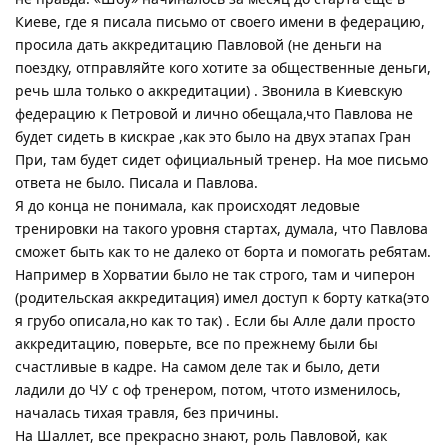
Киеве, где я писала письмо от своего имени в федерацию,
просила дать аккредитацию Павловой (не деньги на
поездку, отправляйте кого хотите за общественные деньги,
речь шла только о аккредитации) . Звонила в Киевскую
федерацию к Петровой и лично обещала,что Павлова не
будет сидеть в кискрае ,как это было на двух этапах Гран
При, там будет сидет официальный тренер. На мое письмо
ответа не было. Писала и Павлова.
Я до конца не понимала, как происходят ледовые
тренировки на такого уровня стартах, думала, что Павлова
сможет быть как то не далеко от борта и помогать ребятам.
Например в Хорватии было не так строго, там и чиперон
(родительская аккредитация) имел доступ к борту катка(это
я грубо описала,но как то так) . Если бы Алле дали просто
аккредитацию, поверьте, все по прежнему были бы
счастливые в кадре. На самом деле так и было, дети
ладили до ЧУ с оф тренером, потом, чтото изменилось,
началась тихая травля, без причины.
На Шаллет, все прекрасно знают, роль Павловой, как