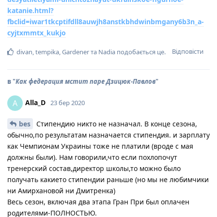
katanie.html?
fbclid=iwar1tkcptifdll8auwjh8anstkbhdwinbmgany6b3n_a-
cyjtxmmtx_kukjo
Відповісти
divan
,
tempika
,
Gardener
та
Nadia
подобається це
.
в "
Как федерация мстит паре Дзицюк-Павлов
"
Alla_D
A
23 бер 2020
bes
Стипендию никто не назначал. В конце сезона,
обычно,по результатам назначается стипендия. и зарплату
как Чемпионам Украины тоже не платили (вроде с мая
должны были). Нам говорили,что если похлопочут
тренерский состав,директор школы,то можно было
получать какието стипендии раньше (но мы не любимчики
ни Амирхановой ни Дмитренка)
Весь сезон, включая два этапа Гран При был оплачен
родителями-ПОЛНОСТЬЮ.