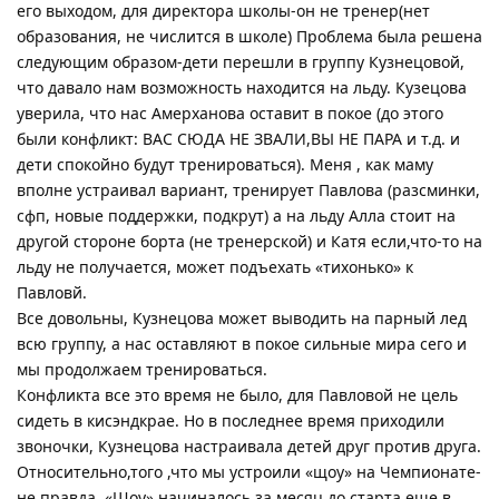
его выходом, для директора школы-он не тренер(нет
образования, не числится в школе) Проблема была решена
следующим образом-дети перешли в группу Кузнецовой,
что давало нам возможность находится на льду. Кузецова
уверила, что нас Амерханова оставит в покое (до этого
были конфликт: ВАС СЮДА НЕ ЗВАЛИ,ВЫ НЕ ПАРА и т.д. и
дети спокойно будут тренироваться). Меня , как маму
вполне устраивал вариант, тренирует Павлова (разсминки,
сфп, новые поддержки, подкрут) а на льду Алла стоит на
другой стороне борта (не тренерской) и Катя если,что-то на
льду не получается, может подъехать «тихонько» к
Павловй.
Все довольны, Кузнецова может выводить на парный лед
всю группу, а нас оставляют в покое сильные мира сего и
мы продолжаем тренироваться.
Конфликта все это время не было, для Павловой не цель
сидеть в кисэндкрае. Но в последнее время приходили
звоночки, Кузнецова настраивала детей друг против друга.
Относительно,того ,что мы устроили «щоу» на Чемпионате-
не правда. «Шоу» начиналось за месяц до старта еще в