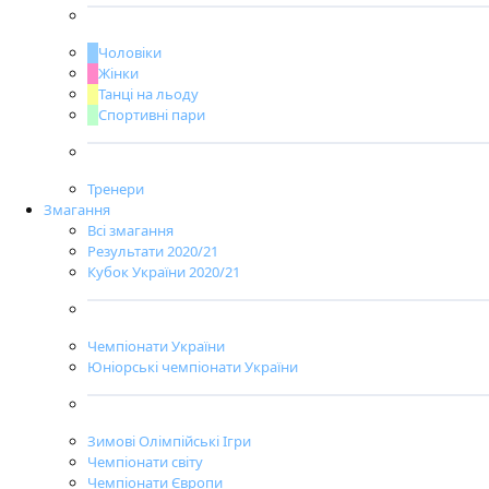
Чоловіки
Жінки
Танці на льоду
Спортивні пари
Тренери
Змагання
Всі змагання
Результати 2020/21
Кубок України 2020/21
Чемпіонати України
Юніорські чемпіонати України
Зимові Олімпійські Ігри
Чемпіонати світу
Чемпіонати Європи