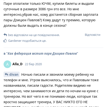
Паре оплатили только ЮЧМ, купили билеты и выдали
суточные в размере 3086 грн-это все. Но мне
интересно,убрав нас, кому достанется сборная зарплата
пары Дзицюк-Павлов?) Кому дадут ту премию, которую
должны были выдать в конце сезона?
Відповісти
bes
відповіли на це повідомлення.
Gardener
подобається це
.
в "
Как федерация мстит паре Дзицюк-Павлов
"
Alla_D
A
22 бер 2020
divan
Ночью писали и звонили моему ребенку на
телефон и мне. Утром выяснилось, что и Павловым тоже
названивали, писали гадости. Родителям видимо не
интересно, чем занимаются их дети по ночам на кухне с
тренером. Но вот чего я не понимаю-люди, которые так
яростно защищают тренера, У ВАС НИКТО ЕГО НЕ