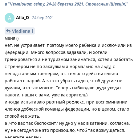
в "
Чемпіонат світу, 24-28 березня 2021. Стокгольм (Швеція)
"
Alla_D
A
24 бер 2021
Vladlena_l
меня?)
нет, не устраивает. поэтому моего ребенка и исключили из
фэдерации. Много вопросов задавали, и хотели
тренироваться а не туризмом заниматься, хотели работать
с тренером не по закаулкам а нормально на льду, с
неподставным тренером, а с тем ,кто действительно
работал с парой. А за это-убрать гадов, чтоб другие не
думали, что так можно. Теперь наблюдаю ,куда уходят
налоги, наши с вами, уже как зритель)
иногда испытаваю рвотный рефлекс, при воспоминании
членов доблесной команды федерации, но в целом, стало
спокойнее жить.
а ,что вас так беспокоит? ну дно у нас в катании, согласна,
ну не сегодня же это произошло, чтоб так возмущаться.
Берегите нервы)