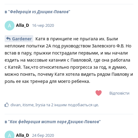
в "
Федерація vs Дзицюк-Павлов
"
Alla_D
A
16 чер 2020
Gardener
Катя в принципе не прыгала их. Были
неплохие попытки 2А под руководством Залевского Ф.В. Но
встав в пару, прыжки пострадали первыми, и мы начали
ездить на массовые катания с Павловой, где она работала
с Катей. Так,что относительно прогресса за год, я думаю,
можно понять, почему Катя хотела видеть рядом Павлову и
роль ее как тренера для моего ребенка.
Відповісти
divan
,
itisme
,
Irysia
та
2
іншим
подобається це
.
в "
Как федерация мстит паре Дзицюк-Павлов
"
Alla_D
A
24 бер 2020