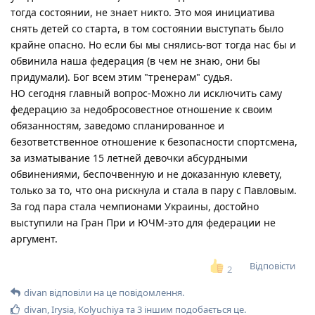
тогда состоянии, не знает никто. Это моя инициатива
снять детей со старта, в том состоянии выступать было
крайне опасно. Но если бы мы снялись-вот тогда нас бы и
обвинила наша федерация (в чем не знаю, они бы
придумали). Бог всем этим "тренерам" судья.
НО сегодня главный вопрос-Можно ли исключить саму
федерацию за недобросовестное отношение к своим
обязанностям, заведомо спланированное и
безответственное отношение к безопасности спортсмена,
за изматывание 15 летней девочки абсурдными
обвинениями, беспочвенную и не доказанную клевету,
только за то, что она рискнула и стала в пару с Павловым.
За год пара стала чемпионами Украины, достойно
выступили на Гран При и ЮЧМ-это для федерации не
аргумент.
Відповісти
2
divan
відповіли на це повідомлення.
divan
,
Irysia
,
Kolyuchiya
та
3
іншим
подобається це
.