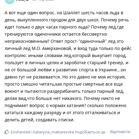
А вот еще один вопрос. на Шаллет шесть часов льда в
день, выкупленного городом для двух школ. Почему речь
идет только о двух часах парного льда? Почему лед,где
тренируются одиночники остается бессмертно
неприкосновенным? Ответ прост-"одиночный" лед это
личный лед М.О. Амерхановой, и вход туда только по фейс
контролю. иными словами лед,который выкупает город,
пользует в личных целях и зароботке старший тренер, и
не от большой любви к развитию спорта в Украине...он
давно тут не развивается. Но это давно не моя история,
просто смешно читать,как простые смертные все еще
воюют и пытаются раздерибанить только парный лед,
делая вид,что больше нет никакого. Почему никто не
поднимает вопрос о нормах катания? сколько положено
кататься каждому разряду и от этого отталкиваться и
делить детей, создавать списки.
Відповісти
Enshanted
і
kateryna_makarevska
подобається це
.