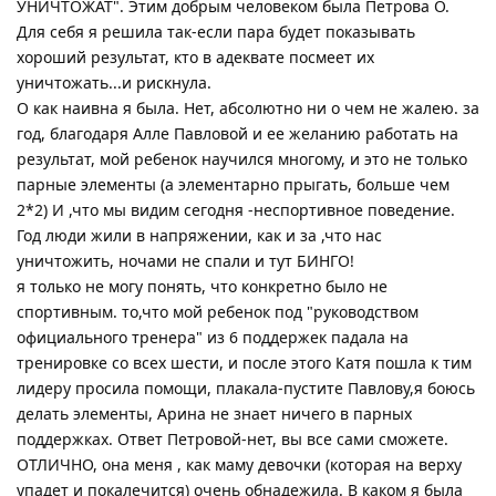
УНИЧТОЖАТ". Этим добрым человеком была Петрова О.
Для себя я решила так-если пара будет показывать
хороший результат, кто в адеквате посмеет их
уничтожать...и рискнула.
О как наивна я была. Нет, абсолютно ни о чем не жалею. за
год, благодаря Алле Павловой и ее желанию работать на
результат, мой ребенок научился многому, и это не только
парные элементы (а элементарно прыгать, больше чем
2*2) И ,что мы видим сегодня -неспортивное поведение.
Год люди жили в напряжении, как и за ,что нас
уничтожить, ночами не спали и тут БИНГО!
я только не могу понять, что конкретно было не
спортивным. то,что мой ребенок под "руководством
официального тренера" из 6 поддержек падала на
тренировке со всех шести, и после этого Катя пошла к тим
лидеру просила помощи, плакала-пустите Павлову,я боюсь
делать элементы, Арина не знает ничего в парных
поддержках. Ответ Петровой-нет, вы все сами сможете.
ОТЛИЧНО, она меня , как маму девочки (которая на верху
упадет и покалечится) очень обнадежила. В каком я была