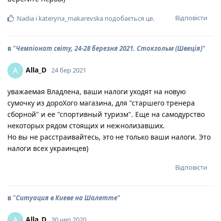
Відповісти
Nadia
і
kateryna_makarevska
подобається це
.
в "
Чемпіонат світу, 24-28 березня 2021. Стокгольм (Швеція)
"
Alla_D
A
24 бер 2021
уважаемая Владлена, ваши налоги уходят на новую
сумочку из дороХого магазина, для "старшего тренера
сборной" и ее "спортивный туризм". Еще на самодурство
некоторых рядом стоящих и нежнолизавших.
Но вы не расстраивайтесь, это не только ваши налоги. Это
налоги всех украинцев)
Відповісти
в "
Ситуация в Киеве на Шалетте
"
Alla_D
A
30 чер 2020