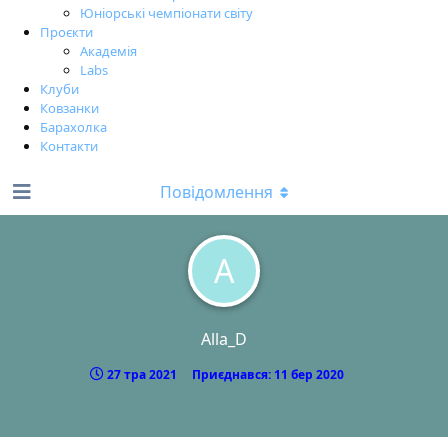
Юніорські чемпіонати світу
Проєкти
Академія
Labs
Клуби
Ковзанки
Барахолка
Контакти
Повідомлення
A
Alla_D
27 тра 2021
Приєднався:
11 бер 2020