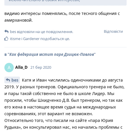
видимо интересы поменялись, после тесного общения с
амирхановой.
Відповісти
bes
відповіли на це повідомлення.
itisme
і
Gardener
подобається це
.
в "
Как федерация мстит паре Дзицюк-Павлов
"
Alla_D
A
21 бер 2020
bes
Катя и Иван числились одиночниками до августа
2019. У разных тренеров. Официального тренера не было,
и пары такой собственно не было в школе Лидер. Мы
просили, чтобы Шкидченко Д.В. был тренером, но так как
его жена в настоящее время судья на международных
соревнованиях, этот вариант не возможен.
Относительно того, что писали на сайте «пара Юрия
Рудыка», он консультировал нас, но начались проблемы с