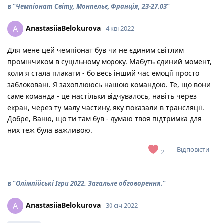
в "
Чемпіонат Світу, Монпельє, Франція, 23-27.03
"
AnastasiiaBelokurova
A
4 кві 2022
Для мене цей чемпіонат був чи не єдиним світлим
промінчиком в суцільному мороку. Мабуть єдиний момент,
коли я стала плакати - бо весь інший час емоції просто
заблоковані. Я захоплююсь нашою командою. Те, що вони
саме команда - це настільки відчувалось, навіть через
екран, через ту малу частину, яку показали в трансляції.
Добре, Ваню, що ти там був - думаю твоя підтримка для
них теж була важливою.
Відповісти
2
в "
Олімпійські Ігри 2022. Загальне обговорення.
"
AnastasiiaBelokurova
A
30 січ 2022