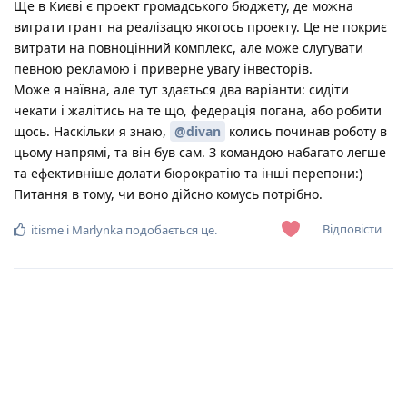
Ще в Києві є проект громадського бюджету, де можна
виграти грант на реалізацю якогось проекту. Це не покриє
витрати на повноцінний комплекс, але може слугувати
певною рекламою і приверне увагу інвесторів.
Може я наївна, але тут здається два варіанти: сидіти
чекати і жалітись на те що, федерація погана, або робити
щось. Наскільки я знаю,
@divan
колись починав роботу в
цьому напрямі, та він був сам. З командою набагато легше
та ефективніше долати бюрократію та інші перепони:)
Питання в тому, чи воно дійсно комусь потрібно.
Відповісти
itisme
і
Marlynka
подобається це
.