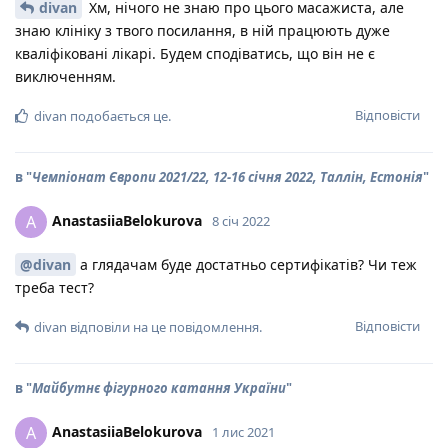
divan
Хм, нічого не знаю про цього масажиста, але
знаю клініку з твого посилання, в ній працюють дуже
кваліфіковані лікарі. Будем сподіватись, що він не є
виключенням.
Відповісти
divan
подобається це
.
в "
Чемпіонат Європи 2021/22, 12-16 січня 2022, Таллін, Естонія
"
AnastasiiaBelokurova
A
8 січ 2022
@divan
а глядачам буде достатньо сертифікатів? Чи теж
треба тест?
Відповісти
divan
відповіли на це повідомлення.
в "
Майбутнє фігурного катання України
"
AnastasiiaBelokurova
A
1 лис 2021