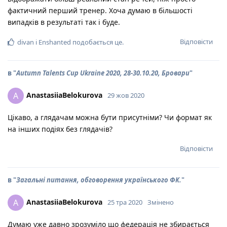
фактичний перший тренер. Хоча думаю в більшості
випадків в результаті так і буде.
Відповісти
divan
і
Enshanted
подобається це
.
в "
Autumn Talents Cup Ukraine 2020, 28-30.10.20, Бровари
"
AnastasiiaBelokurova
A
29 жов 2020
Цікаво, а глядачам можна бути присутніми? Чи формат як
на інших подіях без глядачів?
Відповісти
в "
Загальні питання, обговорення українського ФК.
"
AnastasiiaBelokurova
A
25 тра 2020
Змінено
Думаю уже давно зрозуміло що федерація не збирається