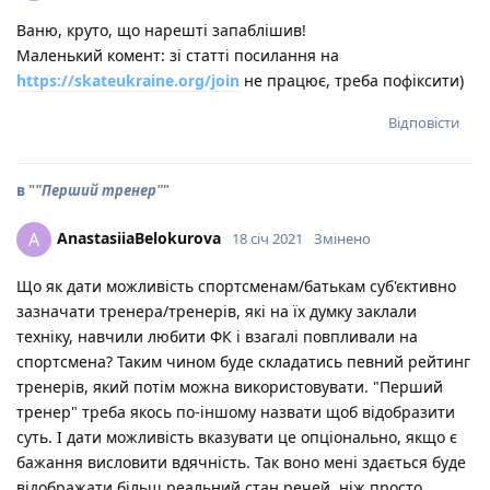
Ваню, круто, що нарешті запаблішив!
Маленький комент: зі статті посилання на
https://skateukraine.org/join
не працює, треба пофіксити)
Відповісти
в "
"Перший тренер"
"
AnastasiiaBelokurova
A
18 січ 2021
Змінено
Що як дати можливість спортсменам/батькам суб'єктивно
зазначати тренера/тренерів, які на їх думку заклали
техніку, навчили любити ФК і взагалі повпливали на
спортсмена? Таким чином буде складатись певний рейтинг
тренерів, який потім можна використовувати. "Перший
тренер" треба якось по-іншому назвати щоб відобразити
суть. І дати можливість вказувати це опціонально, якщо є
бажання висловити вдячність. Так воно мені здається буде
відображати більш реальний стан речей, ніж просто