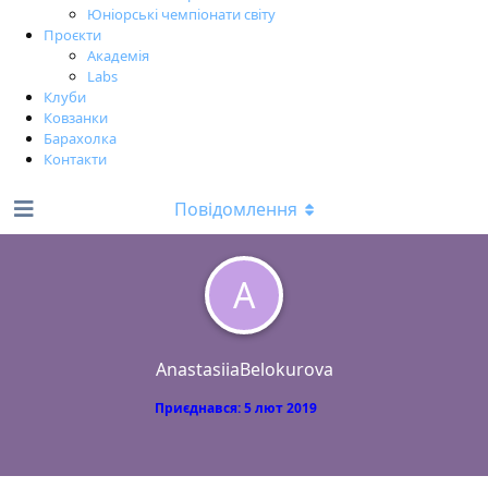
Юніорські чемпіонати світу
Проєкти
Академія
Labs
Клуби
Ковзанки
Барахолка
Контакти
Повідомлення
A
AnastasiiaBelokurova
Приєднався:
5 лют 2019