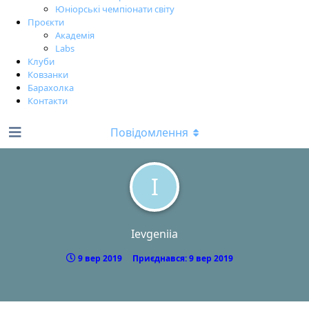
Юніорські чемпіонати світу
Проєкти
Академія
Labs
Клуби
Ковзанки
Барахолка
Контакти
Повідомлення
I
Ievgeniia
9 вер 2019
Приєднався:
9 вер 2019