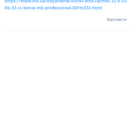
https://www.olx.ua/obyavlenie/konki-wifa-razmer-32-ll-33-
bb-33-cc-lezvie-mk-professional-IDFmZ3X.html
Відповісти