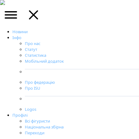
Новини
Інфо
Про нас
Статут
Статистика
Мобільний додаток
Про федерацію
Про ISU
Logos
Профілі
Всі фігуристи
Національна збірна
Переходи