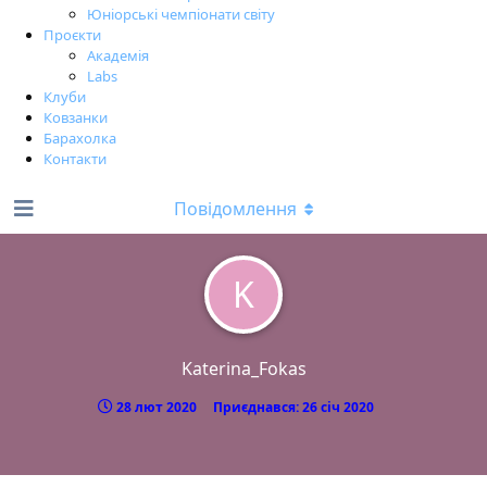
Юніорські чемпіонати світу
Проєкти
Академія
Labs
Клуби
Ковзанки
Барахолка
Контакти
Повідомлення
K
Katerina_Fokas
28 лют 2020
Приєднався:
26 січ 2020