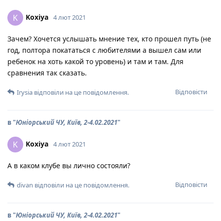
Koxiya
K
4 лют 2021
Зачем? Хочется услышать мнение тех, кто прошел путь (не
год, полтора покататься с любителями а вышел сам или
ребенок на хоть какой то уровень) и там и там. Для
сравнения так сказать.
Відповісти
Irysia
відповіли на це повідомлення.
в "
Юніорський ЧУ, Київ, 2-4.02.2021
"
Koxiya
K
4 лют 2021
А в каком клубе вы лично состояли?
Відповісти
divan
відповіли на це повідомлення.
в "
Юніорський ЧУ, Київ, 2-4.02.2021
"