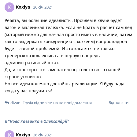
Koxiya
K
26 січ 2021
Ребята, вы большие идеалисты. Проблем в клубе будет
вагон и маленькая тележка. Если не брать в расчет сам лёд
(который нежно для начала просто иметь в наличии, затем
как то выдержать конкуренцию с хоккеем) вопрос кадров
будет главной проблемой. И это касается не только
тренерского коллектива а в первую очередь
административный штат.
Да, и спонсоры это замечательно, только вот в нашей
стране утопично...
Но все идеи конечно достойны реализации. Я буду рада
когда у вас получится!
Відповісти
divan
і
Irysia
відповіли на це повідомлення.
в "
Нова ковзанка в Олександрії
"
Koxiya
K
26 січ 2021