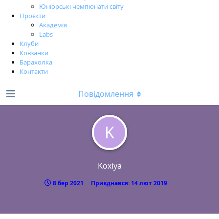
Юніорські чемпіонати світу
Проєкти
Академія
Labs
Клуби
Ковзанки
Барахолка
Контакти
Повідомлення
K
Koxiya
8 бер 2021
Приєднався:
14 лют 2019