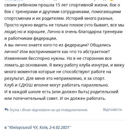
своим ребенком прошла 15 лет спортивной жизни, бок о
бок с тренерами и другими сотрудниками, помогающими
спортсменам и их родителям. Историй много разных.
Просто нужно видеть не только плохое (что бывает, все мы
люди) но и хорошее. Лично я очень благодарна тренерам
и работникам федерации.
А вы лично знаете кого-то из федерации? Общались
лично? Или воспринимаете как что то абстрактное?
Изменения бесспорно нужны. Но я не сторонник все
ломать до основания. Я вижу работу клуба изнутри, и вижу
много моментов которые не способствуют работе на
результат. Для меня это неприемлемо, я за спорт.
Клуб и СДЮШ вполне могут работать параллельно.
И в каждой школе есть (или должен быть) родительский
или попечительный совет. И он должен работать.
Відповісти
Irysia
і
divan
відповіли на це повідомлення.
в "
Юніорський ЧУ, Київ, 2-4.02.2021
"