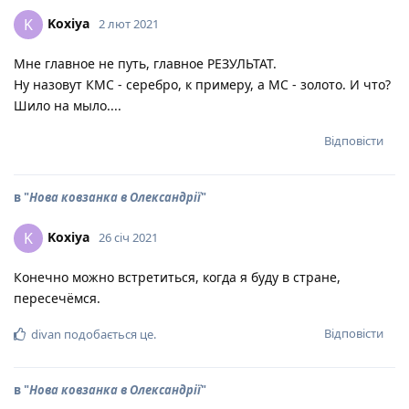
Koxiya
K
2 лют 2021
Мне главное не путь, главное РЕЗУЛЬТАТ.
Ну назовут КМС - серебро, к примеру, а МС - золото. И что?
Шило на мыло....
Відповісти
в "
Нова ковзанка в Олександрії
"
Koxiya
K
26 січ 2021
Конечно можно встретиться, когда я буду в стране,
пересечёмся.
Відповісти
divan
подобається це
.
в "
Нова ковзанка в Олександрії
"