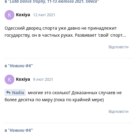
в "
LuMi Dance Trophy, 11-13 лютого 2021. Одеса
"
Koxiya
K
12 лют 2021
Одесский дворец спорта уже давно не принадлежит
государству, он в частных руках. Развивает 'свой' спорт...
Відповісти
в "
Новини ФК
"
Koxiya
K
9 лют 2021
Nadia
многие это сколько? Доказанных случаев не
более десятка по миру (пока по крайней мере)
Відповісти
в "
Новини ФК
"