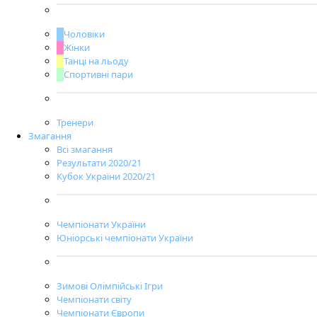
Чоловіки
Жінки
Танці на льоду
Спортивні пари
Тренери
Змагання
Всі змагання
Результати 2020/21
Кубок України 2020/21
Чемпіонати України
Юніорські чемпіонати України
Зимові Олімпійські Ігри
Чемпіонати світу
Чемпіонати Європи