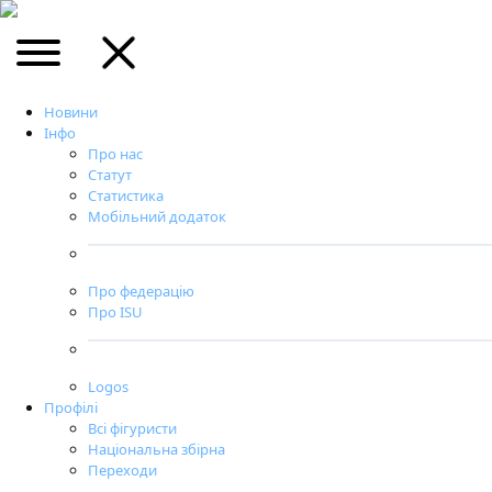
Новини
Інфо
Про нас
Статут
Статистика
Мобільний додаток
Про федерацію
Про ISU
Logos
Профілі
Всі фігуристи
Національна збірна
Переходи