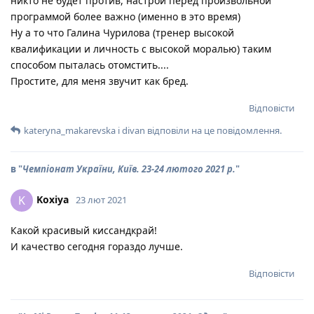
никто не будет против, настрой перед произвольной
программой более важно (именно в это время)
Ну а то что Галина Чурилова (тренер высокой
квалификации и личность с высокой моралью) таким
способом пыталась отомстить....
Простите, для меня звучит как бред.
Відповісти
kateryna_makarevska
і
divan
відповіли на це повідомлення.
в "
Чемпіонат України, Київ. 23-24 лютого 2021 р.
"
Koxiya
K
23 лют 2021
Какой красивый киссандкрай!
И качество сегодня гораздо лучше.
Відповісти