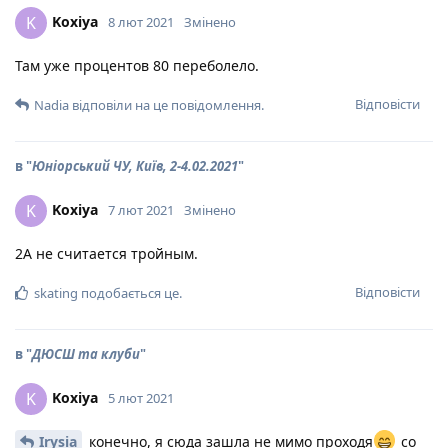
Koxiya
K
8 лют 2021
Змінено
Там уже процентов 80 переболело.
Відповісти
Nadia
відповіли на це повідомлення.
в "
Юніорський ЧУ, Київ, 2-4.02.2021
"
Koxiya
K
7 лют 2021
Змінено
2А не считается тройным.
Відповісти
skating
подобається це
.
в "
ДЮСШ та клуби
"
Koxiya
K
5 лют 2021
Irysia
конечно, я сюда зашла не мимо проходя
со