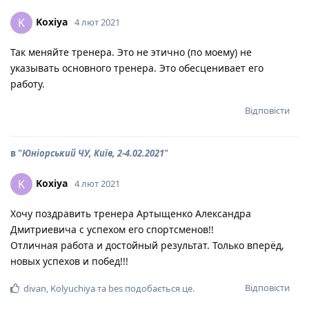
Koxiya
K
4 лют 2021
Так меняйте тренера. Это не этично (по моему) не
указывать основного тренера. Это обесценивает его
работу.
Відповісти
в "
Юніорський ЧУ, Київ, 2-4.02.2021
"
Koxiya
K
4 лют 2021
Хочу поздравить тренера Артыщенко Александра
Дмитриевича с успехом его спортсменов!!
Отличная работа и достойный результат. Только вперёд,
новых успехов и побед!!!
Відповісти
divan
,
Kolyuchiya
та
bes
подобається це
.