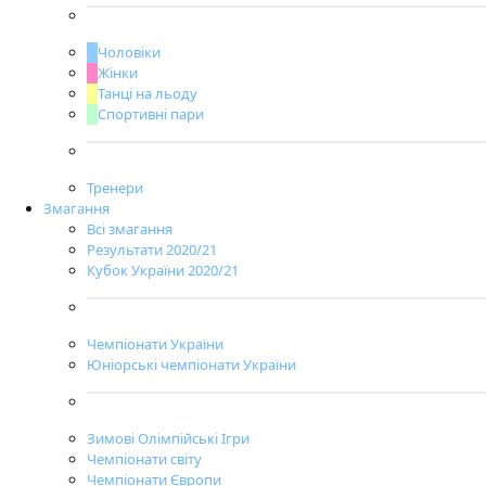
Чоловіки
Жінки
Танці на льоду
Спортивні пари
Тренери
Змагання
Всі змагання
Результати 2020/21
Кубок України 2020/21
Чемпіонати України
Юніорські чемпіонати України
Зимові Олімпійські Ігри
Чемпіонати світу
Чемпіонати Європи