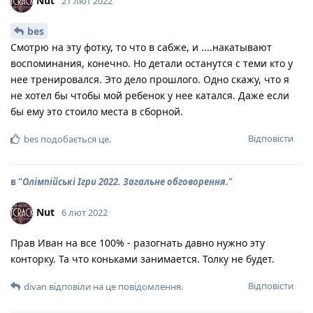
Nut
21 лют 2022
bes
Смотрю на эту фотку, то что в сабже, и ....накатывают
воспоминания, конечно. Но детали останутся с теми кто у
нее тренировался. Это дело прошлого. Одно скажу, что я
не хотел бы чтобы мой ребенок у нее катался. Даже если
бы ему это стоило места в сборной.
Відповісти
bes
подобається це
.
в "
Олімпійські Ігри 2022. Загальне обговорення.
"
Nut
6 лют 2022
Прав Иван на все 100% - разогнать давно нужно эту
конторку. Та что коньками занимается. Толку не будет.
Відповісти
divan
відповіли на це повідомлення.