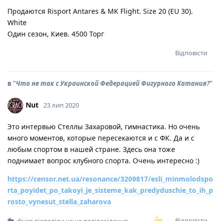
Продаются Risport Antares & MK Flight. Size 20 (EU 30).
White
Один сезон, Киев. 4500 Торг
Відповісти
в "
Что не так с Украинской Федерацией Фигурного Катания?
"
Nut
23 лип 2020
Это интервью Стеллы Захаровой, гимнастика. Но очень
много моментов, которые пересекаются и с ФК. Да и с
любым спортом в нашей стране. Здесь она тоже
поднимает вопрос клубного спорта. Очень интересно :)
https://censor.net.ua/resonance/3209817/esli_minmolodspo
rta_poyidet_po_takoyi_je_sisteme_kak_predyduschie_to_ih_p
rosto_vynesut_stella_zaharova
Відповісти