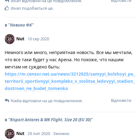
Відповісти
divan
відповіли на це повідомлення.
divan
подобається це
.
в "
Новини ФК
"
Nut
10 сер 2020
Немного или много, неприятная новость. Все мы мечтали,
что все таки будет у нас Арена. Но похоже, что нашим
мечтам не суждено быть:
https://m.censor.net.ua/news/3212925/samyyi_bolshoyi_po_
territorii_sportivnyyi_kompleks_v_stolitse_ledovyyi_stadion_
dostroen_ne_budet_tomenko
Відповісти
Nadia
відповіли на це повідомлення.
в "
Risport Antares & MK Flight. Size 20 (EU 30)
"
Nut
29 лип 2020
Змінено