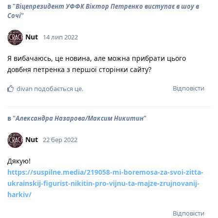
в "
Віцепрезидент УФФК Віктор Петренко виступає в шоу в
Сочі
"
Nut
14 лип 2022
Я вибачаюсь, це новина, але можна прибрати цього
довбня петренка з першої сторінки сайту?
Відповісти
divan
подобається це
.
в "
Александра Назарова/Максим Никитин
"
Nut
22 бер 2022
Дякую!
https://suspilne.media/219058-mi-boremosa-za-svoi-zitta-
ukrainskij-figurist-nikitin-pro-vijnu-ta-majze-zrujnovanij-
harkiv/
Відповісти