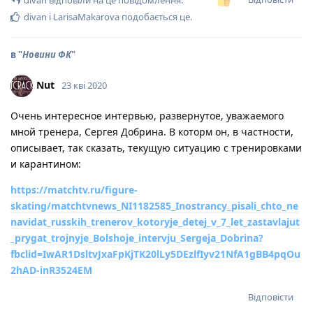
divan
відповіли на це повідомлення.
divan
і
LarisaMakarova
подобається це
.
в "
Новини ФК
"
Nut
23 кві 2020
Очень интересное интервью, развернутое, уважаемого
мной тренера, Сергея Добрина. В которм он, в частности,
описывает, так сказать, текущую ситуацию с тренировками
и карантином:
https://matchtv.ru/figure-
skating/matchtvnews_NI1182585_Inostrancy_pisali_chto_ne
navidat_russkih_trenerov_kotoryje_detej_v_7_let_zastavlajut
_prygat_trojnyje_Bolshoje_intervju_Sergeja_Dobrina?
fbclid=IwAR1DsltvJxaFpKjTK20lLy5DEzlfIyv21NfA1gBB4pqOu
2hAD-inR3524EM
Відповісти