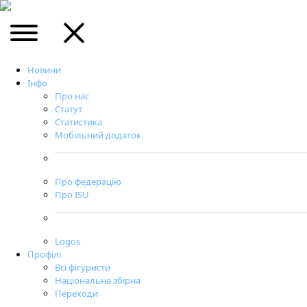
Новини
Інфо
Про нас
Статут
Статистика
Мобільний додаток
Про федерацію
Про ISU
Logos
Профілі
Всі фігуристи
Національна збірна
Переходи