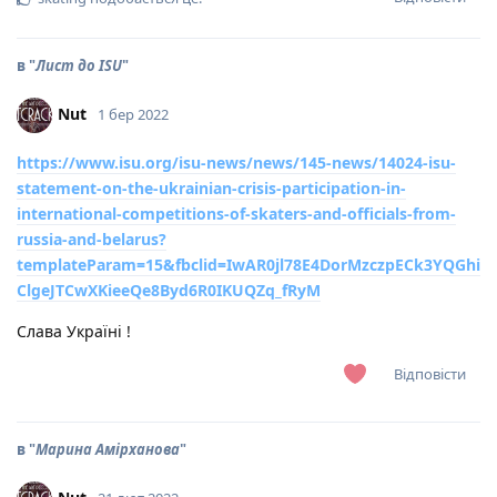
в "
Лист до ISU
"
Nut
1 бер 2022
https://www.isu.org/isu-news/news/145-news/14024-isu-
statement-on-the-ukrainian-crisis-participation-in-
international-competitions-of-skaters-and-officials-from-
russia-and-belarus?
templateParam=15&fbclid=IwAR0jl78E4DorMzczpECk3YQGhi
ClgeJTCwXKieeQe8Byd6R0IKUQZq_fRyM
Слава Україні !
Відповісти
в "
Марина Амірханова
"