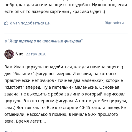
ребро, как для «начинающих» это удобно. Ну конечно, если
есть опыт то лазером картинки , красиво будет :)
Відповісти
divan
подобається це
.
в "
Ищу тренера по школьным фигурам
"
Nut
22 гру 2020
Вам Иван циркуль понадобиться, как для начинающего :)
для "больших" фигур восьмерок. И лезвия, на которых
практически нет зубцов - точнее два маленьких, которые
"смотрят" вперед. Ну а петельки - маленькие. Основная
задача, не выходить с ребра за линию который нарисовал
циркуль. Это по первым фигурам. А потом уже без циркуля,
сам :) Вот так как то. Все кто старше 40-45 катали школу. Ее
отменили, насколько я помню, в начале 80-х прошлого
века. Время летит....