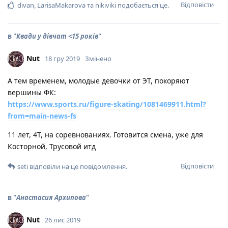
Відповісти
divan
,
LarisaMakarova
та
nikiviki
подобається це
.
в "
Квади у дівчат <15 років
"
Nut
18 гру 2019
Змінено
А тем временем, молодые девочки от ЭТ, покоряют
вершины ФК:
https://www.sports.ru/figure-skating/1081469911.html?
from=main-news-fs
11 лет, 4Т, на соревнованиях. Готовится смена, уже для
Косторной, Трусовой итд
Відповісти
seti
відповіли на це повідомлення.
в "
Анастасия Архипова
"
Nut
26 лис 2019