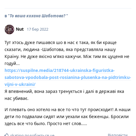
в "
То ваша кохана Шаботова?
"
Nut
17 бер 2022
Тут хтось дуже пишався шо в нас є така, як би краще
сказати, людина -Шаботова, яка представляла нашу
Країну. Не дуже якісно м'яко кажучи. Між тим як цуценя не
годуй...
https://suspilne.media/218744-ukrainska-figuristka-
sabotova-vpodobala-post-rosianina-plusenka-na-pidtrimku-
vijni-v-ukraini/
Я впевнений, вона зараз тренується і далі в державі яка
нас убиває.
И плевать оно хотело на все то что тут происходит! А наши
дети по подвалам сидят или уехали как беженцы. Бросили
здесь все что было. Просто нет слов.....
Відповісти
skating
подобається це
.