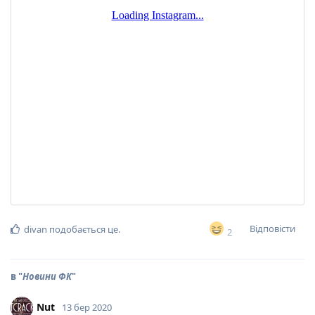
Відповісти
divan
подобається це
.
2
в "
Новини ФК
"
Nut
13 бер 2020