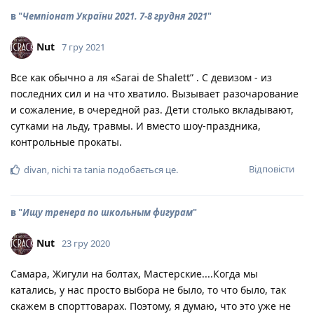
в "
Чемпіонат України 2021. 7-8 грудня 2021
"
Nut
7 гру 2021
Все как обычно а ля «Sarai de Shalett” . С девизом - из
последних сил и на что хватило. Вызывает разочарование
и сожаление, в очередной раз. Дети столько вкладывают,
сутками на льду, травмы. И вместо шоу-праздника,
контрольные прокаты.
Відповісти
divan
,
nichi
та
tania
подобається це
.
в "
Ищу тренера по школьным фигурам
"
Nut
23 гру 2020
Самара, Жигули на болтах, Мастерские....Когда мы
катались, у нас просто выбора не было, то что было, так
скажем в спорттоварах. Поэтому, я думаю, что это уже не