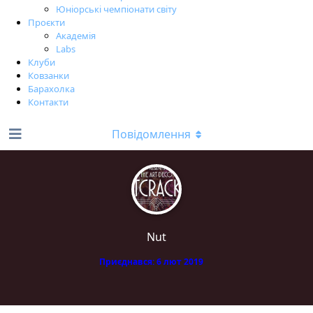
Юніорські чемпіонати світу
Проєкти
Академія
Labs
Клуби
Ковзанки
Барахолка
Контакти
Повідомлення
Nut
Приєднався:
6 лют 2019