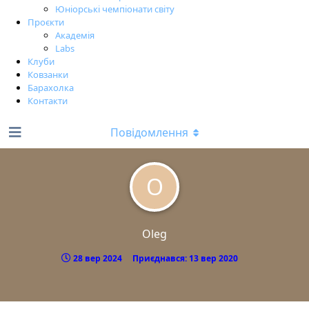
Юніорські чемпіонати світу
Проєкти
Академія
Labs
Клуби
Ковзанки
Барахолка
Контакти
Повідомлення
O
Oleg
28 вер 2024
Приєднався:
13 вер 2020