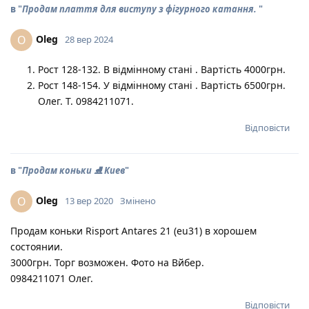
в "
Продам плаття для виступу з фігурного катання.
"
Oleg
O
28 вер 2024
Рост 128-132. В відмінному стані . Вартість 4000грн.
Рост 148-154. У відмінному стані . Вартість 6500грн.
Олег. Т. 0984211071.
Відповісти
в "
Продам коньки ⛸ Киев
"
Oleg
O
13 вер 2020
Змінено
Продам коньки Risport Antares 21 (eu31) в хорошем
состоянии.
3000грн. Торг возможен. Фото на Вйбер.
0984211071 Олег.
Відповісти