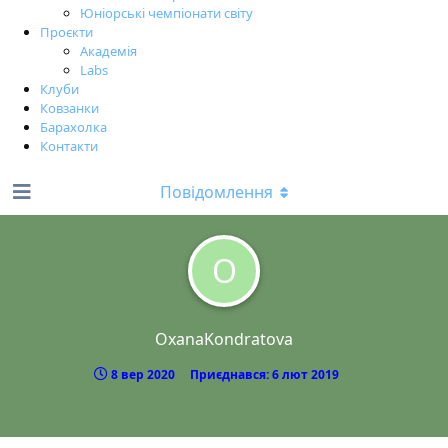
Юніорські чемпіонати світу
Проєкти
Академія
Labs
Клуби
Ковзанки
Барахолка
Контакти
Повідомлення
O
OxanaKondratova
8 вер 2020
Приєднався:
6 лют 2019