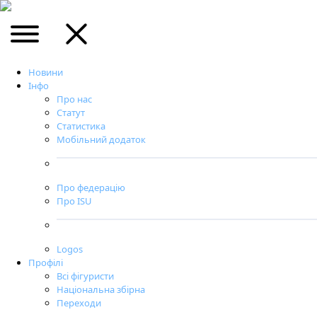
Новини
Інфо
Про нас
Статут
Статистика
Мобільний додаток
Про федерацію
Про ISU
Logos
Профілі
Всі фігуристи
Національна збірна
Переходи