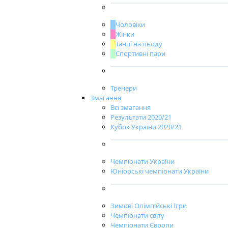
Чоловіки
Жінки
Танці на льоду
Спортивні пари
Тренери
Змагання
Всі змагання
Результати 2020/21
Кубок України 2020/21
Чемпіонати України
Юніорські чемпіонати України
Зимові Олімпійські Ігри
Чемпіонати світу
Чемпіонати Європи