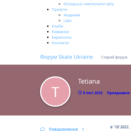
Юніорські чемпіонати світу
Проєкти
Академія
Labs
Клуби
Ковзанки
Барахолка
Контакти
Форум Skate Ukraine
Старий форум
Tetiana
T
9 лют 2022
Приєднався:
в "
ОІ 2022.
Повідомлення
1