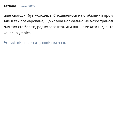
Tetiana
8 лют 2022
Іван сьогодні був молодець! Сподіваємося на стабільний прока
Але я так розчарована, що країна нормально не може трансл
Для тих хто без тв, раджу завантажити впн і вмикати Індію, 
каналі olympics
Irysia
відповіли на це повідомлення.