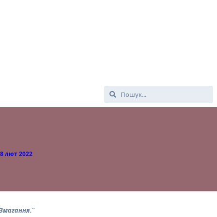
8 лют 2022
 Змагання.
"