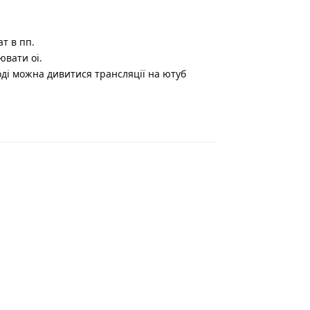
т в пп.
ювати оі.
тоді можна дивитися трансляції на ютуб
Відповісти