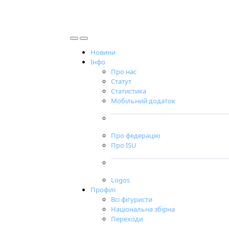
Новини
Інфо
Про нас
Статут
Статистика
Мобільний додаток
Про федерацію
Про ISU
Logos
Профілі
Всі фігуристи
Національна збірна
Переходи