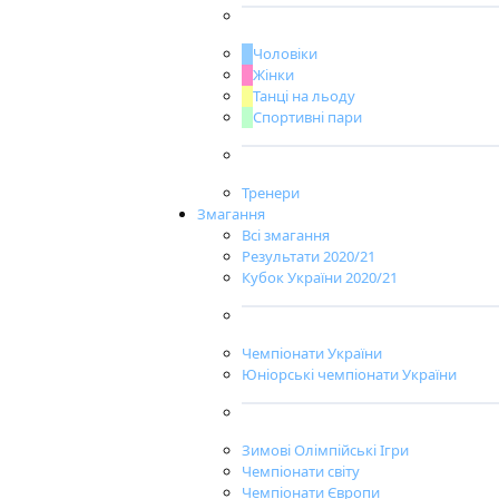
Чоловіки
Жінки
Танці на льоду
Спортивні пари
Тренери
Змагання
Всі змагання
Результати 2020/21
Кубок України 2020/21
Чемпіонати України
Юніорські чемпіонати України
Зимові Олімпійські Ігри
Чемпіонати світу
Чемпіонати Європи