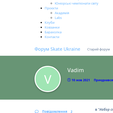
Юніорські чемпіонати світу
Проєкти
Академія
Labs
Клуби
Ковзанки
Барахолка
Контакти
Форум Skate Ukraine
Старий форум
Vadim
V
10 жов 2021
Приєднався
в "
Набор с
Повідомлення
2