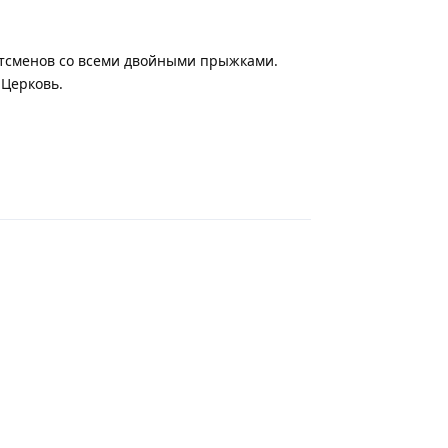
ортсменов со всеми двойными прыжками.
 Церковь.
Відповісти