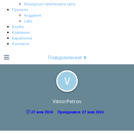
Юніорські чемпіонати світу
Проєкти
Академія
Labs
Клуби
Ковзанки
Барахолка
Контакти
Повідомлення
V
ViktorPetrov
27 жов 2024
Приєднався:
27 жов 2024