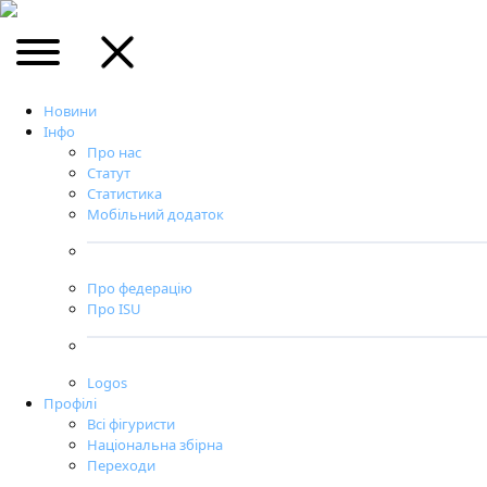
Новини
Інфо
Про нас
Статут
Статистика
Мобільний додаток
Про федерацію
Про ISU
Logos
Профілі
Всі фігуристи
Національна збірна
Переходи