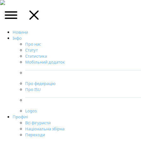
Новини
Інфо
Про нас
Статут
Статистика
Мобільний додаток
Про федерацію
Про ISU
Logos
Профілі
Всі фігуристи
Національна збірна
Переходи