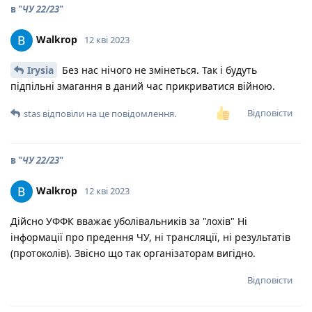
в "
ЧУ 22/23
"
Walkrop
12 кві 2023
Irysia
Без нас нічого не змінеться. Так і будуть
підпільні змагання в даний час прикриватися війною.
Відповісти
stas
відповіли на це повідомлення.
в "
ЧУ 22/23
"
Walkrop
12 кві 2023
Дійсно УФФК вважає уболівальників за "лохів" Ні
інформації про предення ЧУ, ні трансляції, ні результатів
(протоколів). Звісно що так організаторам вигідно.
Відповісти