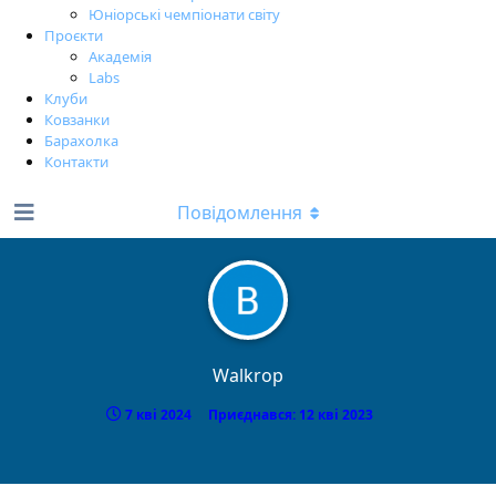
Юніорські чемпіонати світу
Проєкти
Академія
Labs
Клуби
Ковзанки
Барахолка
Контакти
Повідомлення
Walkrop
7 кві 2024
Приєднався:
12 кві 2023