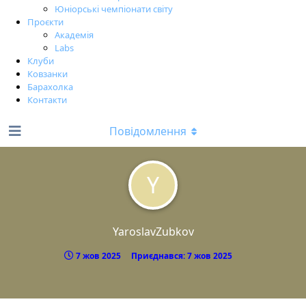
Юніорські чемпіонати світу
Проєкти
Академія
Labs
Клуби
Ковзанки
Барахолка
Контакти
Повідомлення
Y
YaroslavZubkov
7 жов 2025
Приєднався:
7 жов 2025