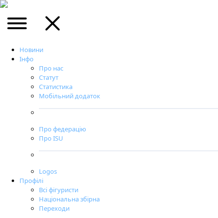
Новини
Інфо
Про нас
Статут
Статистика
Мобільний додаток
Про федерацію
Про ISU
Logos
Профілі
Всі фігуристи
Національна збірна
Переходи