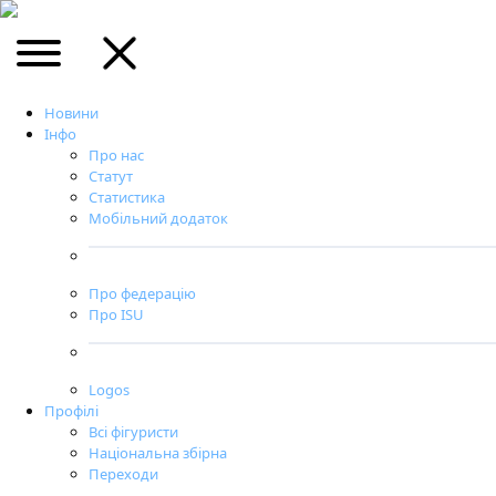
Новини
Інфо
Про нас
Статут
Статистика
Мобільний додаток
Про федерацію
Про ISU
Logos
Профілі
Всі фігуристи
Національна збірна
Переходи