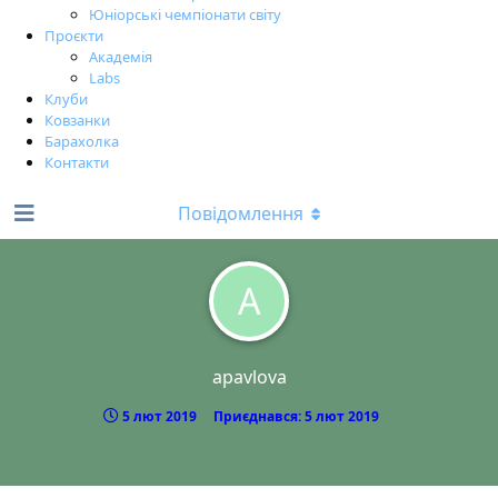
Юніорські чемпіонати світу
Проєкти
Академія
Labs
Клуби
Ковзанки
Барахолка
Контакти
Повідомлення
A
apavlova
5 лют 2019
Приєднався:
5 лют 2019