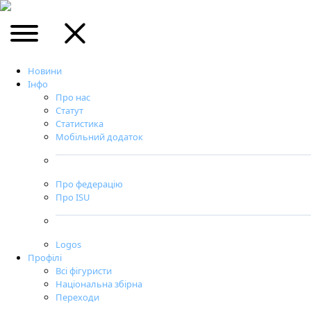
Новини
Інфо
Про нас
Статут
Статистика
Мобільний додаток
Про федерацію
Про ISU
Logos
Профілі
Всі фігуристи
Національна збірна
Переходи