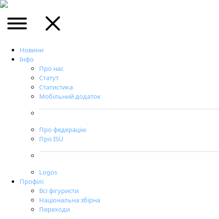
Новини
Інфо
Про нас
Статут
Статистика
Мобільний додаток
Про федерацію
Про ISU
Logos
Профілі
Всі фігуристи
Національна збірна
Переходи