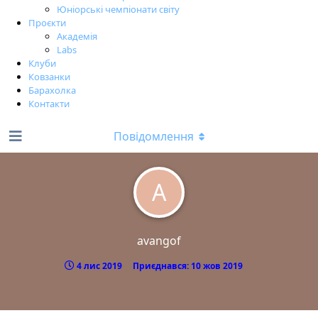
Юніорські чемпіонати світу
Проєкти
Академія
Labs
Клуби
Ковзанки
Барахолка
Контакти
Повідомлення
A
avangof
4 лис 2019
Приєднався:
10 жов 2019