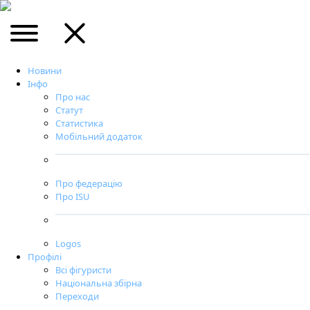
Новини
Інфо
Про нас
Статут
Статистика
Мобільний додаток
Про федерацію
Про ISU
Logos
Профілі
Всі фігуристи
Національна збірна
Переходи