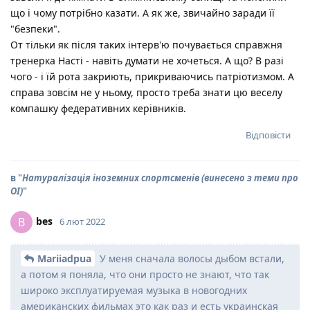
що і чому потрібно казати. А як же, звичайно заради її
"безпеки".
От тільки як після таких інтерв'ю почувається справжня
тренерка Насті - навіть думати не хочеться. А що? В разі
чого - і їй рота закриють, прикриваючись патріотизмом. А
справа зовсім не у ньому, просто треба знати цю веселу
компашку федеративних керівників.
Відповісти
в "
Натуралізація іноземних спортсменів (винесено з теми про
ОІ)
"
bes
B
6 лют 2022
Mariiadpua
У меня сначала волосы дыбом встали,
а потом я поняла, что они просто не знают, что так
широко эксплуатируемая музыка в новогодних
американских фильмах это как раз и есть украинская