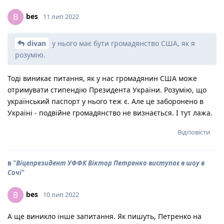
bes
B
11 лип 2022
divan
у нього має бути громадянство США, як я
розумію.
Тоді виникає питання, як у нас громадянин США може
отримувати стипендію Президента України. Розумію, що
український паспорт у нього теж є. Але це заборонено в
Україні - подвійне громадянство не визнається. І тут лажа.
Відповісти
в "
Віцепрезидент УФФК Віктор Петренко виступає в шоу в
Сочі
"
bes
B
10 лип 2022
А ще виникло інше запитання. Як пишуть, Петренко на