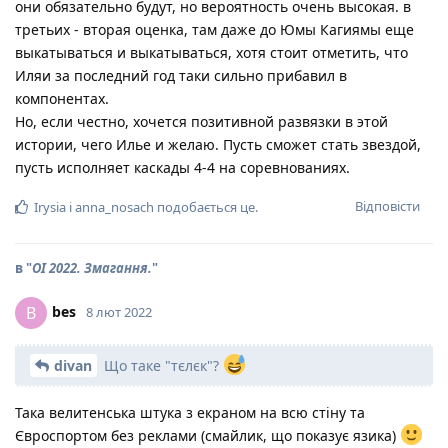
они обязательно будут, но вероятность очень высокая. в
третьих - вторая оценка, там даже до Юмы Кагиямы еще
выкатываться и выкатываться, хотя стоит отметить, что
Иляи за последний год таки сильно прибавил в
компонентах.
Но, если честно, хочется позитивной развязки в этой
истории, чего Илье и желаю. Пусть сможет стать звездой,
пусть исполняет каскады 4-4 на соревнованиях.
Відповісти
Irysia
і
anna_nosach
подобається це
.
в "
ОІ 2022. Змагання.
"
bes
B
8 лют 2022
divan
Що таке "тєлєк"?
Така велитенська штука з екраном на всю стіну та
Євроспортом без реклами (смайлик, що показує язика)