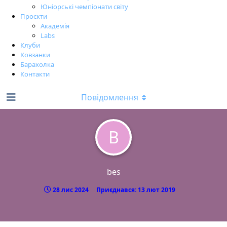
Юніорські чемпіонати світу
Проєкти
Академія
Labs
Клуби
Ковзанки
Барахолка
Контакти
Повідомлення
B
bes
28 лис 2024
Приєднався:
13 лют 2019