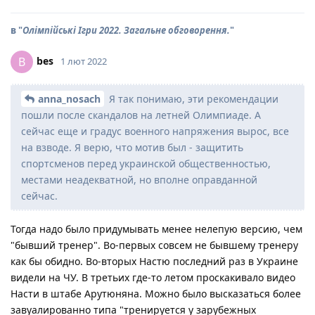
в "
Олімпійські Ігри 2022. Загальне обговорення.
"
bes
B
1 лют 2022
anna_nosach
Я так понимаю, эти рекомендации
пошли после скандалов на летней Олимпиаде. А
сейчас еще и градус военного напряжения вырос, все
на взводе. Я верю, что мотив был - защитить
спортсменов перед украинской общественностью,
местами неадекватной, но вполне оправданной
сейчас.
Тогда надо было придумывать менее нелепую версию, чем
"бывший тренер". Во-первых совсем не бывшему тренеру
как бы обидно. Во-вторых Настю последний раз в Украине
видели на ЧУ. В третьих где-то летом проскакивало видео
Насти в штабе Арутюняна. Можно было высказаться более
завуалированно типа "тренируется у зарубежных