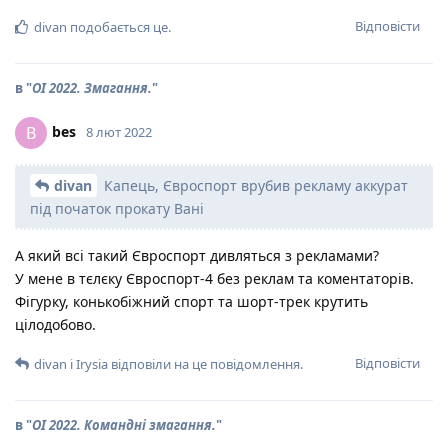
Відповісти
divan
подобається це
.
в "
ОІ 2022. Змагання.
"
bes
B
8 лют 2022
divan
Капець, Євроспорт врубив рекламу аккурат
під початок прокату Вані
А який всі такий Євроспорт дивляться з рекламами?
У мене в тєлєку Євроспорт-4 без реклам та коментаторів.
Фігурку, конькобіжний спорт та шорт-трек крутить
цілодобово.
Відповісти
divan
і
Irysia
відповіли на це повідомлення.
в "
ОІ 2022. Командні змагання.
"