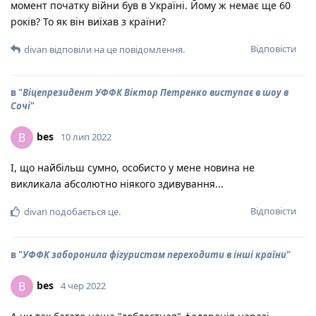
момент початку війни був в Україні. Йому ж немає ще 60
років? То як він виїхав з країни?
Відповісти
divan
відповіли на це повідомлення.
в "
Віцепрезидент УФФК Віктор Петренко виступає в шоу в
Сочі
"
bes
B
10 лип 2022
І, що найбільш сумно, особисто у мене новина не
викликала абсолютно ніякого здивування...
Відповісти
divan
подобається це
.
в "
УФФК заборонила фігуристам переходити в інші країни
"
bes
B
4 чер 2022