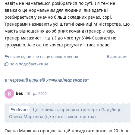
навіть не намагаєшся розібратися по суті. І я теж не
вважаю це нормальним для людини, яка здатна і
розбирається у значно більш складних речах, сорі.
Тренерами називають усі штатні одиниці Міністерства, що
мають відношення до збірних команд (тренер-лікар,
тренер-масажист і т.д.). І до чого тут УФФК взагалі не
зрозуміло. Але ок, не хочеш розуміти - твоє право.
Відповісти
divan
відповіли на це повідомлення.
solo
подобається це
.
в "
Черговий цирк від УФФК/Міністерства
"
bes
B
10 тра 2022
divan
Ще зʼявилась провідна тренерка Парубець
Олена Марківна (це хтось з міністерства).
Олена Марківна працює на цій посаді вже років зо 20. А не