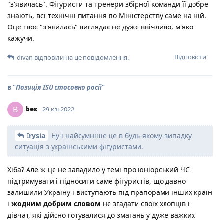
"з'явилась". Фігуристи та тренери збірної команди її добре
знають, всі технічні питання по Міністерству саме на ній.
Оце твоє "з'явилась" виглядає не дуже ввічливо, м'яко
кажучи.
Відповісти
divan
відповіли на це повідомлення.
в "
Позиція ISU стосовно росії
"
bes
B
29 кві 2022
Irysia
Ну і найсумніше це в будь-якому випадку
ситуація з українськими фігуристами.
Хіба? Але ж це не завадило у темі про юніорський ЧС
підтримувати і підносити саме фігуристів, що давно
залишили Україну і виступають під прапорами інших країн
і
жодним добрим словом
не згадати своїх хлопців і
дівчат, які дійсно готувалися до змагань у дуже важких