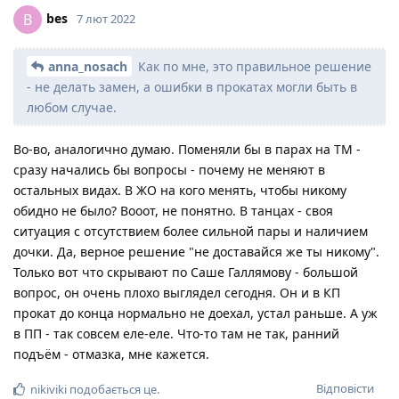
bes
B
7 лют 2022
anna_nosach
Как по мне, это правильное решение
- не делать замен, а ошибки в прокатах могли быть в
любом случае.
Во-во, аналогично думаю. Поменяли бы в парах на ТМ -
сразу начались бы вопросы - почему не меняют в
остальных видах. В ЖО на кого менять, чтобы никому
обидно не было? Вооот, не понятно. В танцах - своя
ситуация с отсутствием более сильной пары и наличием
дочки. Да, верное решение "не доставайся же ты никому".
Только вот что скрывают по Саше Галлямову - большой
вопрос, он очень плохо выглядел сегодня. Он и в КП
прокат до конца нормально не доехал, устал раньше. А уж
в ПП - так совсем еле-еле. Что-то там не так, ранний
подъём - отмазка, мне кажется.
Відповісти
nikiviki
подобається це
.