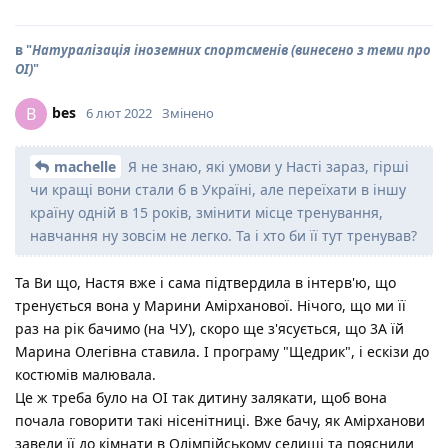
в "
Натуралізація іноземних спортсменів (винесено з теми про
ОІ)
"
bes
B
6 лют 2022
Змінено
machelle
Я не знаю, які умови у Насті зараз, гірші
чи кращі вони стали б в Україні, але переїхати в іншу
країну одній в 15 років, змінити місце тренування,
навчання ну зовсім не легко. Та і хто би її тут тренував?
Та Ви що, Настя вже і сама підтвердила в інтерв'ю, що
тренується вона у Марини Амірханової. Нічого, що ми її
раз на рік бачимо (на ЧУ), скоро ще з'ясується, що 3А їй
Марина Олегівна ставила. І програму "Щедрик", і ескізи до
костюмів малювала.
Це ж треба було на ОІ так дитину залякати, щоб вона
почала говорити такі нісенітниці. Вже бачу, як Амірханови
завели її до кімнати в Олімпійському селищі та пояснили