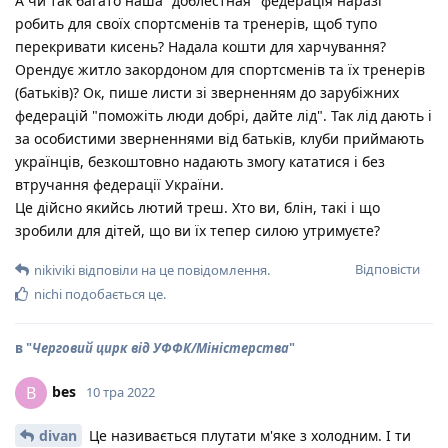
А чи так багато наша "доблестная" федерація наразі
робить для своїх спортсменів та тренерів, щоб тупо
перекривати кисень? Надала кошти для харчування?
Орендує житло закордоном для спортсменів та їх тренерів
(батьків)? Ок, пише листи зі зверненням до зарубіжних
федерацій "поможіть люди добрі, дайте лід". Так лід дають і
за особистими зверненнями від батьків, клуби приймають
українців, безкоштовно надають змогу кататися і без
втручання федерації України.
Це дійсно якийсь лютий треш. Хто ви, блін, такі і що
зробили для дітей, що ви їх тепер силою утримуєте?
Відповісти
nikiviki
відповіли на це повідомлення.
nichi
подобається це
.
в "
Черговий цирк від УФФК/Міністерства
"
bes
B
10 тра 2022
divan
Це називається плутати м'яке з холодним. І ти