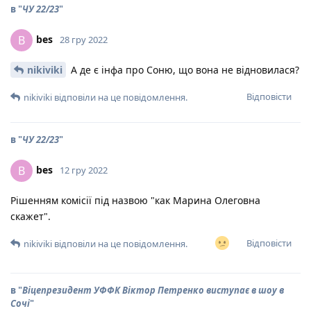
в "
ЧУ 22/23
"
bes
B
28 гру 2022
nikiviki
А де є інфа про Соню, що вона не відновилася?
Відповісти
nikiviki
відповіли на це повідомлення.
в "
ЧУ 22/23
"
bes
B
12 гру 2022
Рішенням комісії під назвою "как Марина Олеговна
скажет".
Відповісти
nikiviki
відповіли на це повідомлення.
в "
Віцепрезидент УФФК Віктор Петренко виступає в шоу в
Сочі
"