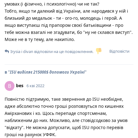
умовах (і фізично, і психологічно) чи не так?
Тобто, якщо ти далекий від України, але народився у ній і
близький до медальок - ти - ого-го, молодець і герой. А
якщо виступаєш під прапором своєї батьківщини - про
тебе можна взагалі не згадувати, бо "ну не склався виступ".
Може не в ту тему, але накипіло.
Відповісти
Irysia
і
divan
відповіли на це повідомлення.
в "
ISU виділяє 215000$ допомоги Україні
"
bes
B
6 кві 2022
Повністю підтримую, таке звернення до ISU необхідне,
адже абсолютно точно гроші розповзуться по кишенях
Амірханових і ко. Щось перепаде спортсменам,
наближеним до них. Можливо, але стовідсодково за умов
"відкату". Не можна допускати, щоб ISU просто перевів
гроші на рахунок УФФК.