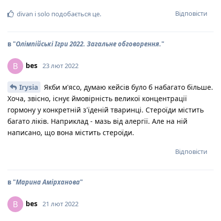
Відповісти
divan
і
solo
подобається це
.
в "
Олімпійські Ігри 2022. Загальне обговорення.
"
bes
B
23 лют 2022
Irysia
Якби м'ясо, думаю кейсів було б набагато більше.
Хоча, звісно, існує ймовірність великої концентрації
гормону у конкретній з'їденій тваринці. Стероїди містить
багато ліків. Наприклад - мазь від алергії. Але на ній
написано, що вона містить стероїди.
Відповісти
в "
Марина Амірханова
"
bes
B
21 лют 2022