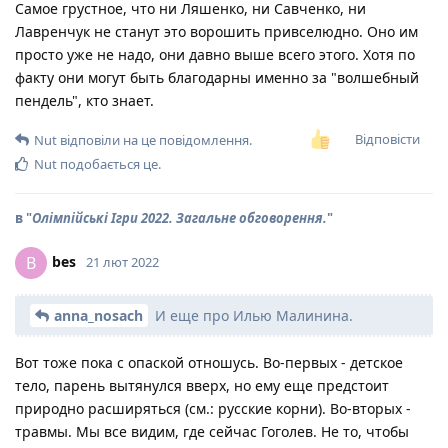
Самое грустное, что ни Ляшенко, ни Савченко, ни
Лавренчук не станут это ворошить привселюдно. Оно им
просто уже не надо, они давно выше всего этого. Хотя по
факту они могут быть благодарны именно за "волшебный
пендель", кто знает.
Відповісти
Nut
відповіли на це повідомлення.
Nut
подобається це
.
в "
Олімпійські Ігри 2022. Загальне обговорення.
"
bes
B
21 лют 2022
anna_nosach
И еще про Илью Малинина.
Вот тоже пока с опаской отношусь. Во-первых - детское
тело, парень вытянулся вверх, но ему еще предстоит
природно расширяться (см.: русские корни). Во-вторых -
травмы. Мы все видим, где сейчас Гоголев. Не то, чтобы