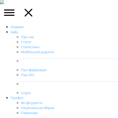
Новини
Інфо
Про нас
Статут
Статистика
Мобільний додаток
Про федерацію
Про ISU
Logos
Профілі
Всі фігуристи
Національна збірна
Переходи