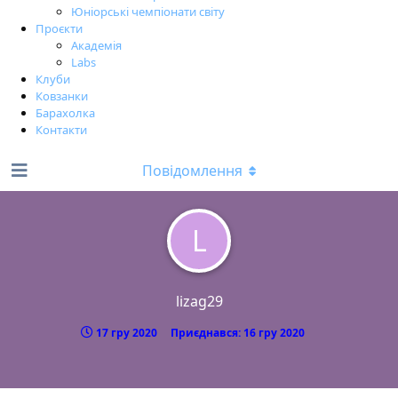
Юніорські чемпіонати світу
Проєкти
Академія
Labs
Клуби
Ковзанки
Барахолка
Контакти
Повідомлення
L
lizag29
17 гру 2020
Приєднався:
16 гру 2020