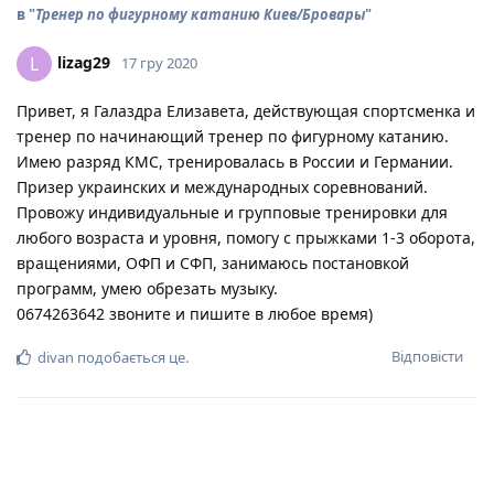
в "
Тренер по фигурному катанию Киев/Бровары
"
lizag29
L
17 гру 2020
Привет, я Галаздра Елизавета, действующая спортсменка и
тренер по начинающий тренер по фигурному катанию.
Имею разряд КМС, тренировалась в России и Германии.
Призер украинских и международных соревнований.
Провожу индивидуальные и групповые тренировки для
любого возраста и уровня, помогу с прыжками 1-3 оборота,
вращениями, ОФП и СФП, занимаюсь постановкой
программ, умею обрезать музыку.
0674263642 звоните и пишите в любое время)
Відповісти
divan
подобається це
.