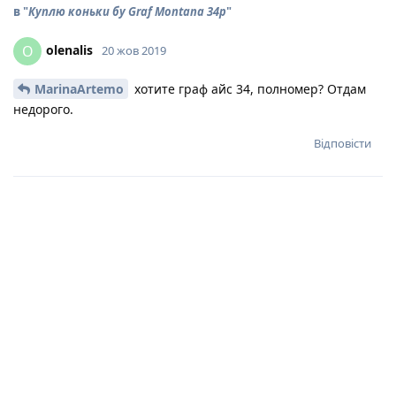
в "
Куплю коньки бу Graf Montana 34р
"
olenalis
O
20 жов 2019
MarinaArtemo
хотите граф айс 34, полномер? Отдам
недорого.
Відповісти