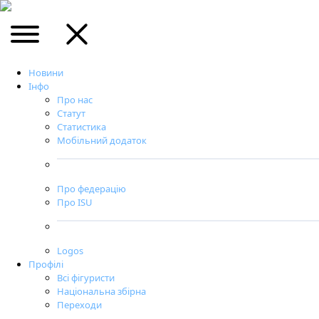
Новини
Інфо
Про нас
Статут
Статистика
Мобільний додаток
Про федерацію
Про ISU
Logos
Профілі
Всі фігуристи
Національна збірна
Переходи