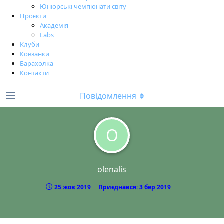
Юніорські чемпіонати світу
Проєкти
Академія
Labs
Клуби
Ковзанки
Барахолка
Контакти
Повідомлення
O
olenalis
25 жов 2019
Приєднався:
3 бер 2019