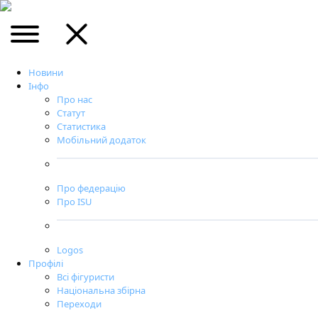
Новини
Інфо
Про нас
Статут
Статистика
Мобільний додаток
Про федерацію
Про ISU
Logos
Профілі
Всі фігуристи
Національна збірна
Переходи