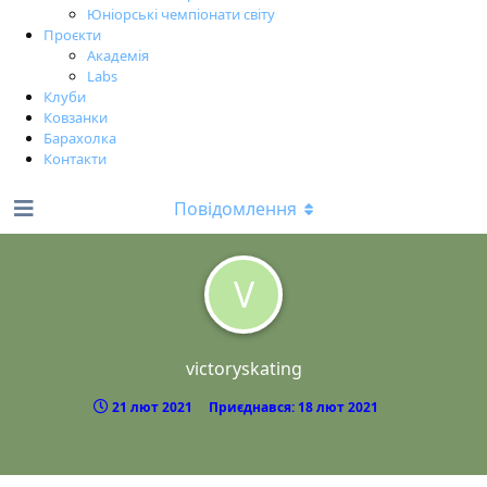
Юніорські чемпіонати світу
Проєкти
Академія
Labs
Клуби
Ковзанки
Барахолка
Контакти
Повідомлення
V
victoryskating
21 лют 2021
Приєднався:
18 лют 2021