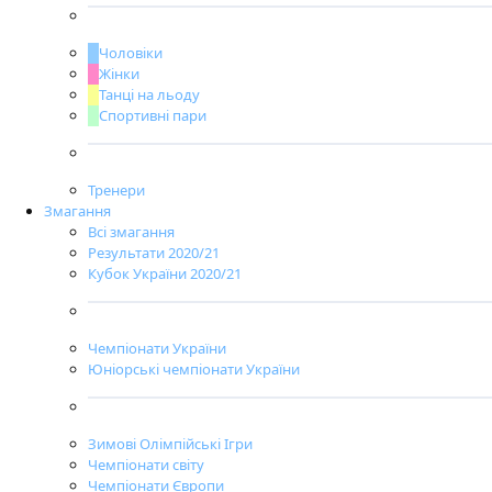
Чоловіки
Жінки
Танці на льоду
Спортивні пари
Тренери
Змагання
Всі змагання
Результати 2020/21
Кубок України 2020/21
Чемпіонати України
Юніорські чемпіонати України
Зимові Олімпійські Ігри
Чемпіонати світу
Чемпіонати Європи