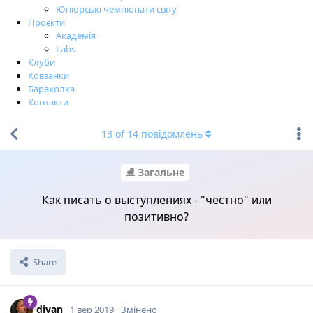
Юніорські чемпіонати світу
Проєкти
Академія
Labs
Клуби
Ковзанки
Барахолка
Контакти
13
of
14
повідомлень
⛸ Загальне
Как писать о выступлениях - "честно" или
позитивно?
Share
divan
1 вер 2019
Змінено