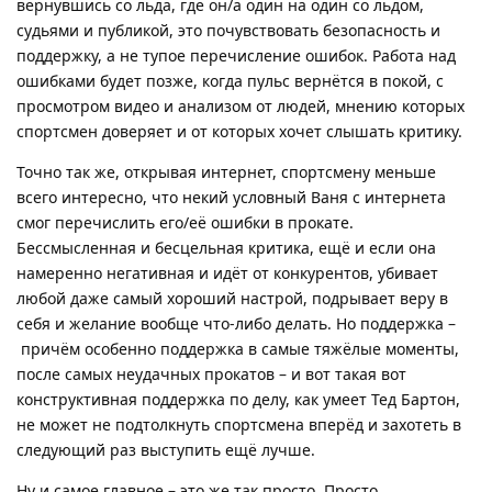
вернувшись со льда, где он/а один на один со льдом,
судьями и публикой, это почувствовать безопасность и
поддержку, а не тупое перечисление ошибок. Работа над
ошибками будет позже, когда пульс вернётся в покой, с
просмотром видео и анализом от людей, мнению которых
спортсмен доверяет и от которых хочет слышать критику.
Точно так же, открывая интернет, спортсмену меньше
всего интересно, что некий условный Ваня с интернета
смог перечислить его/её ошибки в прокате.
Бессмысленная и бесцельная критика, ещё и если она
намеренно негативная и идёт от конкурентов, убивает
любой даже самый хороший настрой, подрывает веру в
себя и желание вообще что-либо делать. Но поддержка –
причём особенно поддержка в самые тяжёлые моменты,
после самых неудачных прокатов – и вот такая вот
конструктивная поддержка по делу, как умеет Тед Бартон,
не может не подтолкнуть спортсмена вперёд и захотеть в
следующий раз выступить ещё лучше.
Ну и самое главное – это же так просто. Просто