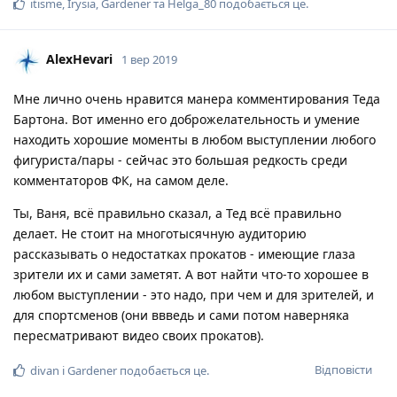
itisme
,
Irysia
,
Gardener
та
Helga_80
подобається це
.
AlexHevari
1 вер 2019
Мне лично очень нравится манера комментирования Теда
Бартона. Вот именно его доброжелательность и умение
находить хорошие моменты в любом выступлении любого
фигуриста/пары - сейчас это большая редкость среди
комментаторов ФК, на самом деле.
Ты, Ваня, всё правильно сказал, а Тед всё правильно
делает. Не стоит на многотысячную аудиторию
рассказывать о недостатках прокатов - имеющие глаза
зрители их и сами заметят. А вот найти что-то хорошее в
любом выступлении - это надо, при чем и для зрителей, и
для спортсменов (они ввведь и сами потом наверняка
пересматривают видео своих прокатов).
Відповісти
divan
і
Gardener
подобається це
.