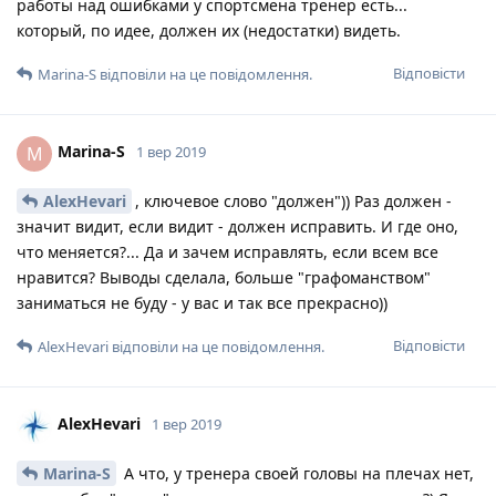
работы над ошибками у спортсмена тренер есть...
который, по идее, должен их (недостатки) видеть.
Відповісти
Marina-S
відповіли на це повідомлення.
Marina-S
M
1 вер 2019
AlexHevari
, ключевое слово "должен")) Раз должен -
значит видит, если видит - должен исправить. И где оно,
что меняется?... Да и зачем исправлять, если всем все
нравится? Выводы сделала, больше "графоманством"
заниматься не буду - у вас и так все прекрасно))
Відповісти
AlexHevari
відповіли на це повідомлення.
AlexHevari
1 вер 2019
Marina-S
А что, у тренера своей головы на плечах нет,