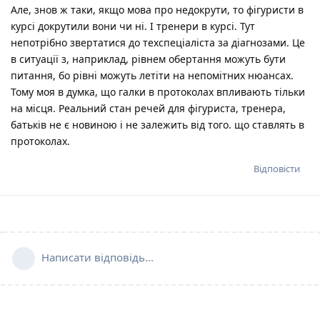
Але, знов ж таки, якщо мова про недокрути, то фігуристи в
курсі докрутили вони чи ні. І тренери в курсі. Тут
непотрібно звертатися до техспеціаліста за діагнозами. Це
в ситуації з, наприклад, рівнем обертання можуть бути
питання, бо рівні можуть летіти на непомітних нюансах.
Тому моя в думка, що галки в протоколах впливають тільки
на місця. Реальний стан речей для фігуриста, тренера,
батьків не є новиною і не залежить від того. що ставлять в
протоколах.
Відповісти
Написати відповідь...