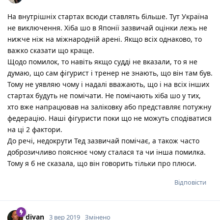
На внутрішніх стартах всюди ставлять більше. Тут Україна
не виключення. Хіба шо в Японії зазвичай оцінки лежь не
нижче ніж на міжнародній арені. Якщо всіх однаково, то
важко сказати що краще.
Щодо помилок, то навіть якщо судді не вказали, то я не
думаю, що сам фігурист і тренер не знають, що він там був.
Тому не уявляю чому і надалі вважають, що і на всіх інших
стартах будуть не помічати. Не помічають хіба шо у тих,
хто вже напрацював на заліковку або представляє потужну
федерацію. Наші фігуристи поки що не можуть сподіватися
на ці 2 фактори.
До речі, недокрути Тед зазвичай помічає, а також часто
доброзичливо пояснює чому сталася та чи інша помилка.
Тому я б не сказала, що він говорить тільки про плюси.
Відповісти
divan
3 вер 2019
Змінено