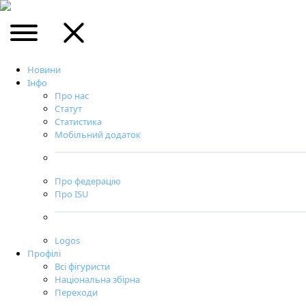
Новини
Інфо
Про нас
Статут
Статистика
Мобільний додаток
Про федерацію
Про ISU
Logos
Профілі
Всі фігуристи
Національна збірна
Переходи