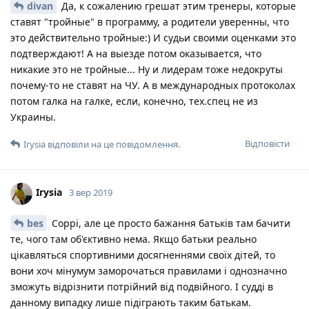
divan
Да, к сожалению грешат этим тренеры, которые
ставят "тройные" в программу, а родители уверенны, что
это действительно тройные:) И судьи своими оценками это
подтверждают! А на выезде потом оказывается, что
никакие это не тройные... Ну и лидерам тоже недокруты
почему-то не ставят на ЧУ. А в международных протоколах
потом галка на галке, если, конечно, тех.спец не из
Украины.
Відповісти
Irysia
відповіли на це повідомлення.
Irysia
3 вер 2019
bes
Соррі, але це просто бажання батьків там бачити
те, чого там об'єктивно нема. Якщо батьки реально
цікавляться спортивними досягненнями своїх дітей, то
вони хоч мінумум заморочаться правилами і однозначно
зможуть відрізнити потрійний від подвійного. І судді в
данному випадку лише підіграють таким батькам.