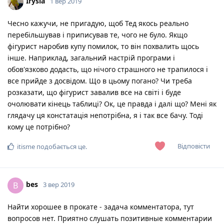
Irysia
1 вер 2019
Чесно кажучи, не пригадую, щоб Тед якось реально
перебільшував і приписував те, чого не було. Якщо
фігурист наробив купу помилок, то він похвалить щось
інше. Наприклад, загальний настрій програми і
обов'язково додасть, що нічого страшного не трапилося і
все прийде з досвідом. Що в цьому погано? Чи треба
розказати, що фігурист завалив все на світі і буде
очолювати кінець таблиці? Ок, це правда і далі що? Мені як
глядачу ця констатація непотрібна, я і так все бачу. Тоді
кому це потрібно?
Відповісти
itisme
подобається це
.
bes
B
3 вер 2019
Найти хорошее в прокате - задача комментатора, тут
вопросов нет. Приятно слушать позитивные комментарии