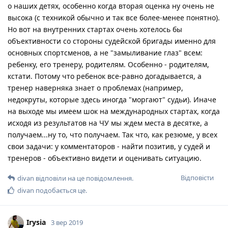
о наших детях, особенно когда вторая оценка ну очень не
высока (с техникой обычно и так все более-менее понятно).
Но вот на внутренних стартах очень хотелось бы
объективности со стороны судейской бригады именно для
основных спортсменов, а не "замыливание глаз" всем:
ребенку, его тренеру, родителям. Особенно - родителям,
кстати. Потому что ребенок все-равно догадывается, а
тренер наверняка знает о проблемах (например,
недокруты, которые здесь иногда "моргают" судьи). Иначе
на выходе мы имеем шок на международных стартах, когда
исходя из результатов на ЧУ мы ждем места в десятке, а
получаем...ну то, что получаем. Так что, как резюме, у всех
свои задачи: у комментаторов - найти позитив, у судей и
тренеров - объективно видети и оценивать ситуацию.
Відповісти
divan
відповіли на це повідомлення.
divan
подобається це
.
Irysia
3 вер 2019