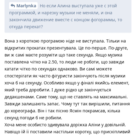
Marlynka
Но если Алина выступала уже с этой
программой, и нарезку музыки не меняли, и она
закончила движение вместе с концом фогораммы, то
откуда перекат?
Вона з короткою програмою ніде не виступала. Тільки на
відкритих прокатах презентувала. Це по-перше. По-друге,
ви ж самі маєте розуміти що таке секунда. Якщо музика
поставлена чітко на 2.50, то люди не роботи, що завжди
катати чітко по секундах однаково. Ви самі можете
спостерігати як часто фігуристи закінчують після музики
хоча б на секунду. Особливо якщо у фіналі якийсь елемент,
який треба доробити. І дуже рідко це закінчується
дедакшенами. Саме тому, що не ставлять на максимальні.
Завжди залишають запас. Чому тут так вирішили, питання
до хореографа. Він і так пісню Ясмін покрамсав, кілька
секунд погоди б не робили.
Хоча мене особисто здивувала доріжка Аліни у довільній.
Навіщо їй її поставили настільки коротку, що прискіпливий