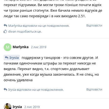
перекат підтримки. Ви могли трохи пізніше почати відлік
чи трохи раніше стопнути. Вже бачила немало відгуків де
люди так само перевіряди і в них виходило 2.51.
Відповісти
Marlynka
відповіли на це повідомлення.
divan
подобається це
.
Marlynka
M
2 лис 2019
Irysia
поддержки у танцоров - это совсем другое. И
пачками одиночникам штрафы за перекат никогда не
видела. Перекат видно, т.к. спортсмен доделывает
движение, уже когда музыка закончилась. Я не спец, но
оочень удивлена
Відповісти
Irysia
відповіли на це повідомлення.
Irysia
2 лис 2019