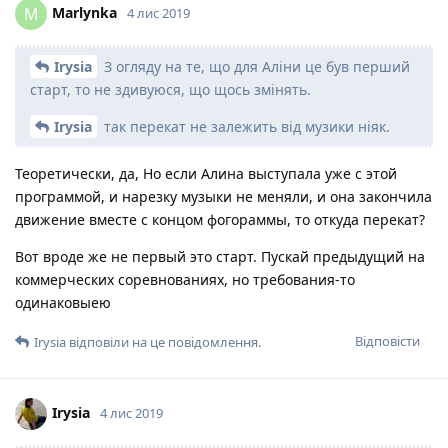
Marlynka
M
4 лис 2019
Irysia
З огляду на те, що для Аліни це був перший
старт, то не здивуюся, що щось змінять.
Irysia
так перекат не залежить від музики ніяк.
Теоретически, да, Но если Алина выступала уже с этой
программой, и нарезку музыки не меняли, и она закончила
движение вместе с концом фогораммы, то откуда перекат?
Вот вроде же не первый это старт. Пускай предыдущий на
коммерческих соревнованиях, но требования-то
одинаковыею
Відповісти
Irysia
відповіли на це повідомлення.
Irysia
4 лис 2019