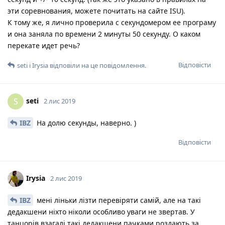
эти соревнования, можете почитать на сайте ISU).
К тому же, я лично проверила с секундомером ее програму
и она заняла по времени 2 минуты 50 секунду. О каком
перекате идет речь?
Відповісти
seti
і
Irysia
відповіли на це повідомлення.
seti
S
2 лис 2019
IBZ
На долю секунды, наверно. )
Відповісти
Irysia
2 лис 2019
IBZ
мені ліньки лізти перевіряти самій, але на такі
дедакшени ніхто ніколи особливо уваги не звертав. У
танцорів взагалі такі дедакшени пачками роздають за