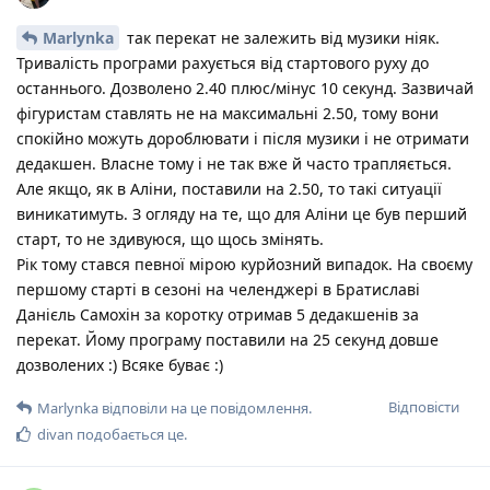
Marlynka
так перекат не залежить від музики ніяк.
Тривалість програми рахується від стартового руху до
останнього. Дозволено 2.40 плюс/мінус 10 секунд. Зазвичай
фігуристам ставлять не на максимальні 2.50, тому вони
спокійно можуть дороблювати і після музики і не отримати
дедакшен. Власне тому і не так вже й часто трапляється.
Але якщо, як в Аліни, поставили на 2.50, то такі ситуації
виникатимуть. З огляду на те, що для Аліни це був перший
старт, то не здивуюся, що щось змінять.
Рік тому стався певної мірою курйозний випадок. На своєму
першому старті в сезоні на челенджері в Братиславі
Данієль Самохін за коротку отримав 5 дедакшенів за
перекат. Йому програму поставили на 25 секунд довше
дозволених :) Всяке буває :)
Відповісти
Marlynka
відповіли на це повідомлення.
divan
подобається це
.