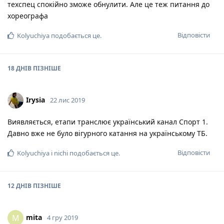
техспец спокійно зможе обнулити. Але це теж питання до
хореографа
Відповісти
Kolyuchiya
подобається це
.
18 ДНІВ
ПІЗНІШЕ
Irysia
22 лис 2019
Виявляється, етапи транслює український канал Спорт 1.
Давно вже не було вігурного катання на українському ТБ.
Відповісти
Kolyuchiya
і
nichi
подобається це
.
12 ДНІВ
ПІЗНІШЕ
mita
M
4 гру 2019