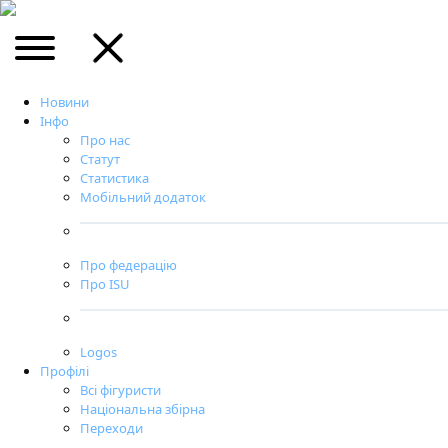
Новини
Інфо
Про нас
Статут
Статистика
Мобільний додаток
Про федерацію
Про ISU
Logos
Профілі
Всі фігуристи
Національна збірна
Переходи