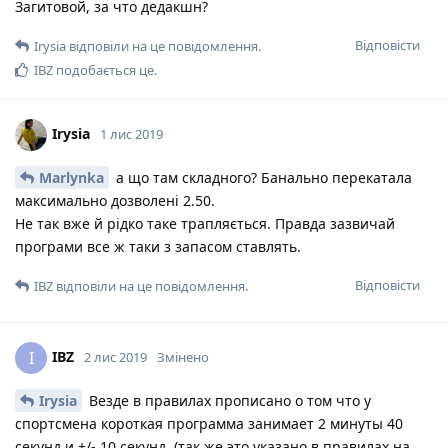
Загитовой, за что дедакшн?
Відповісти
Irysia
відповіли на це повідомлення.
IBZ
подобається це
.
Irysia
1 лис 2019
Marlynka
а що там складного? Банально перекатала
максимально дозволені 2.50.
Не так вже й рідко таке трапляється. Правда зазвичай
програми все ж таки з запасом ставлять.
Відповісти
IBZ
відповіли на це повідомлення.
IBZ
I
2 лис 2019
Змінено
Irysia
Везде в правилах прописано о том что у
спортсмена короткая программа занимает 2 минуты 40
секунд и +/- 10 секунд. (так же это указано в правилах на