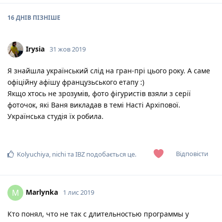
16 ДНІВ
ПІЗНІШЕ
Irysia
31 жов 2019
Я знайшла український слід на гран-прі цього року. А саме
офіційну афішу французьського етапу :)
Якщо хтось не зрозумів, фото фігуристів взяли з серії
фоточок, які Ваня викладав в темі Насті Архіпової.
Українська студія їх робила.
Відповісти
Kolyuchiya
,
nichi
та
IBZ
подобається це
.
Marlynka
M
1 лис 2019
Кто понял, что не так с длительностью программы у