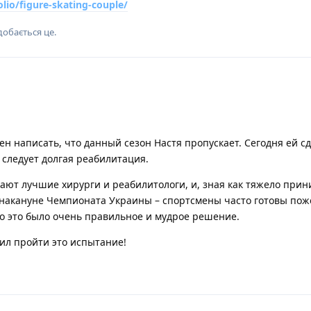
olio/figure-skating-couple/
обається це
.
 написать, что данный сезон Настя пропускает. Сегодня ей с
 следует долгая реабилитация.
тают лучшие хирурги и реабилитологи, и, зная как тяжело при
накануне Чемпионата Украины – спортсмены часто готовы пож
то это было очень правильное и мудрое решение.
ил пройти это испытание!