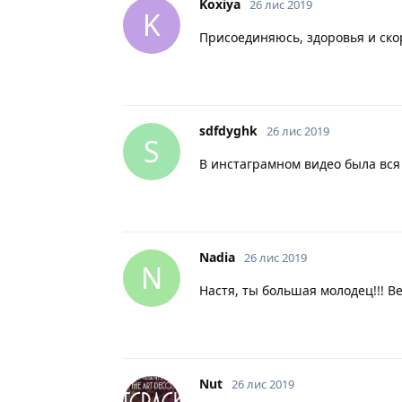
Koxiya
26 лис 2019
K
Присоединяюсь, здоровья и ско
sdfdyghk
26 лис 2019
S
В инстаграмном видео была вся
Nadia
26 лис 2019
N
Настя, ты большая молодец!!! В
Nut
26 лис 2019