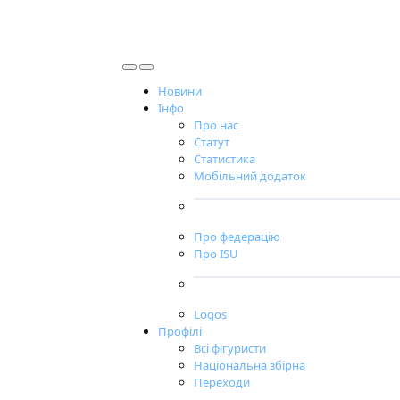
Новини
Інфо
Про нас
Статут
Статистика
Мобільний додаток
Про федерацію
Про ISU
Logos
Профілі
Всі фігуристи
Національна збірна
Переходи