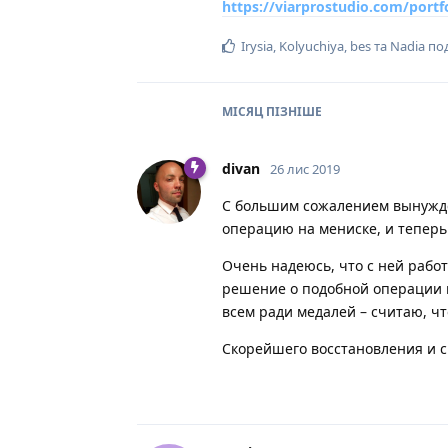
https://viarprostudio.com/portf
Irysia
,
Kolyuchiya
,
bes
та
Nadia
под
МІСЯЦ
ПІЗНІШЕ
divan
26 лис 2019
С большим сожалением вынужден
операцию на мениске, и теперь
Очень надеюсь, что с ней рабо
решение о подобной операции 
всем ради медалей – считаю, ч
Скорейшего восстановления и с