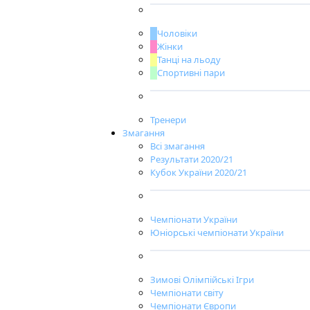
Чоловіки
Жінки
Танці на льоду
Спортивні пари
Тренери
Змагання
Всі змагання
Результати 2020/21
Кубок України 2020/21
Чемпіонати України
Юніорські чемпіонати України
Зимові Олімпійські Ігри
Чемпіонати світу
Чемпіонати Європи