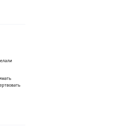
Відповісти
делали
нимать
ертвовать
Відповісти