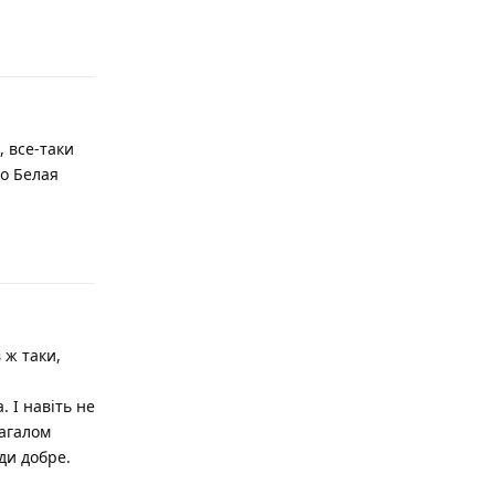
Відповісти
 все-таки
о Белая
Відповісти
 ж таки,
 І навіть не
загалом
ди добре.