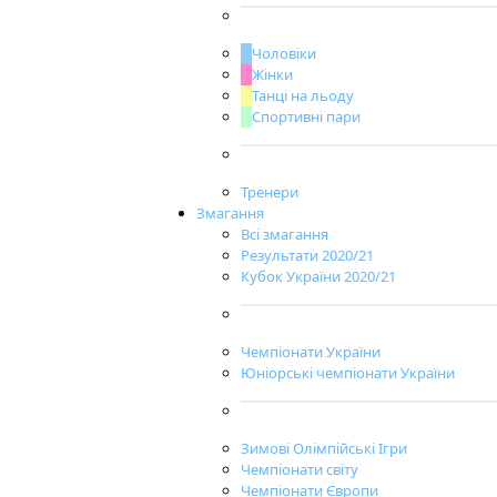
Чоловіки
Жінки
Танці на льоду
Спортивні пари
Тренери
Змагання
Всі змагання
Результати 2020/21
Кубок України 2020/21
Чемпіонати України
Юніорські чемпіонати України
Зимові Олімпійські Ігри
Чемпіонати світу
Чемпіонати Європи