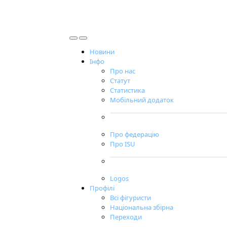
Новини
Інфо
Про нас
Статут
Статистика
Мобільний додаток
Про федерацію
Про ISU
Logos
Профілі
Всі фігуристи
Національна збірна
Переходи