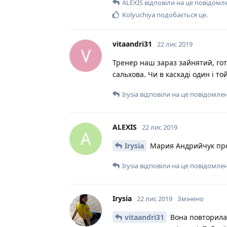
ALEXIS
відповіли на це повідомл
Kolyuchiya
подобається це
.
vitaandri31
22 лис 2019
V
Тренер наш зараз зайнятий, готу
сальхова. Чи в каскаді один і 
Irysia
відповіли на це повідомлен
ALEXIS
22 лис 2019
A
Irysia
Мария Андрийчук про
Irysia
відповіли на це повідомлен
Irysia
22 лис 2019
Змінено
vitaandri31
Вона повторила 