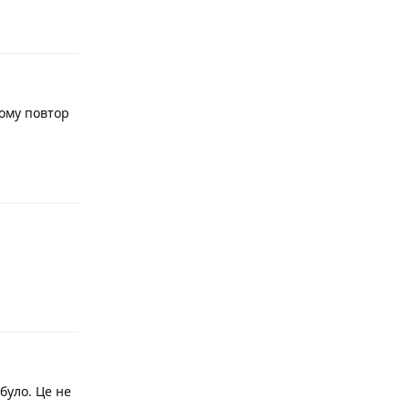
Відповісти
чому повтор
Відповісти
Відповісти
було. Це не