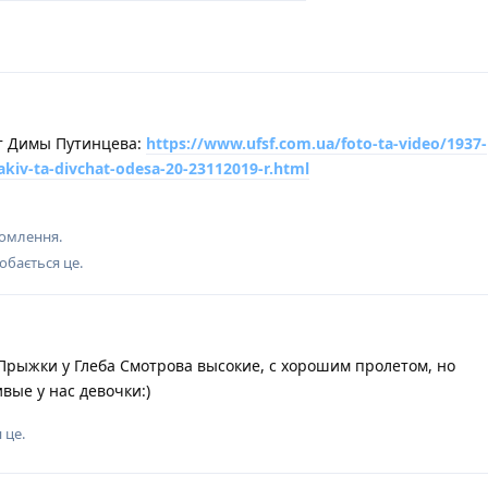
от Димы Путинцева:
https://www.ufsf.com.ua/foto-ta-video/1937-
kiv-ta-divchat-odesa-20-23112019-r.html
домлення.
обається це
.
рыжки у Глеба Смотрова высокие, с хорошим пролетом, но
ивые у нас девочки:)
 це
.