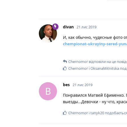
divan
21 лис 2019
И, как обычно, чудесные фото 
chempionat-ukrayiny-sered-yuna
Chernomor
відповіли на це пові
Chernomor
і
OksanaMitnitska
под
bes
21 лис 2019
B
Понравился Матвей Ефименко. П
выезды...Девочки - ну что, крас
Chernomor
і
tanyk20
подобається