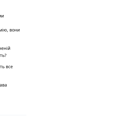
ми
.
мію, вони
неній
ть?
ть все
кава
Відповісти