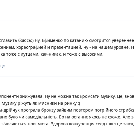
глазить боюсь:) Ну, Ефименко по катанию смотрится увереннее,
ением, хореографией и презентацией, ну - на нашем уровне. Н
ка тоже с лутцами, как-никак, и тоже с высокими.
 це
.
мпоненти знижувала. Ну не можна так кромсати музику. Це, знов
Музику ріжуть як м'ясники на ринку :(
 Андрійчук програла бронзу зайвим повтором потрійного стрибка.
но було чи самодіяльність. Бо на останнє якось не схоже. Але 
 з'являються нові міста. Здорова конкуренція сеед шкіл це завж