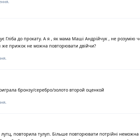
ення.
є Гліба до прокату. А я , як мама Маші Андрійчук , не розумію 
той же прижок не можна повторювати двійчи?
ня.
играла бронзу/серебро/золото второй оценкой
ня.
лутц, повторила тулуп. Більше повторювати потрійні неможна 