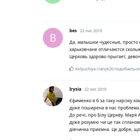
bes
22 лис 2019
B
Да, малышки чудесные, просто с
харьковчане отличаются скольж
Церковь здорово прыгает, девоч
Kolyuchiya
і
tanyk20
подобається
Irysia
22 лис 2019
Єфименко я б за таку нарізку ко
дуже поширена в нас проблема. 
До речі, про Білу Церкву. Маря
дуже розумію чи це так спланова
дівчинка приємна. Це добре, що