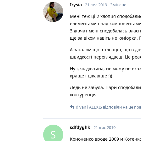
Irysia
21 лис 2019
Змінено
Мені теж ці 2 хлопця сподобал
елементами і над компонентами.
З дівчат мені сподобалась влас
ще за віком навіть не юніорки.
А загалом що в хлопців, що в д
швидкості переглядаєш. Це реа
Ну і, як дівчина, не можу не вк
краще і цікавіше :))
Ледь не забула. Пари сподобалис
конкуренція.
divan
і
ALEXIS
відповіли на це по
sdfdyghk
21 лис 2019
S
Кононенко вроде 2009 и Котенк