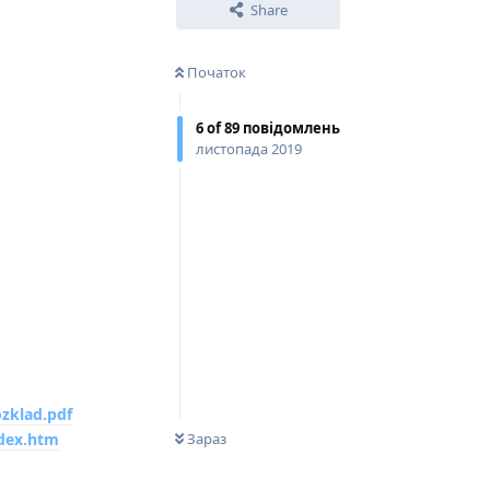
Share
Початок
6
of
89
повідомлень
листопада 2019
zklad.pdf
0
НЕ ПРОЧИТАНО
dex.htm
Зараз