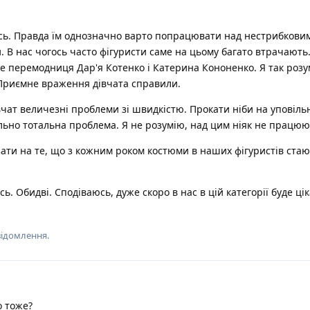
ись. Правда їм однозначно варто попрацювати над нестрибкови
 В нас чогось часто фігуристи саме на цьому багато втрачають
не перемодниця Дар'я Котенко і Катерина Кононенко. Я так розу
 Приємне враження дівчата справили.
івчат величезні проблеми зі швидкістю. Прокати ніби на уповіль
льно тотальна проблема. Я не розумію, над цим ніяк не працюю
азати на те, що з кожним роком костюми в наших фігуристів стаю
ь. Обидві. Сподіваюсь, дуже скоро в нас в цій категорії буде ці
відомлення.
о тоже?