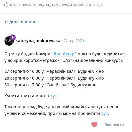
divan
,
bes
та
kateryna_makarevska
подобається це
.
15 ДНІВ
ПІЗНІШЕ
kateryna_makarevska
22 сер 2020
Стрічку Андрія Кокури
"Run Away"
можна буде подивитися
у добірці короткометражок "UA3" (національний конкурс):
27 серпня о 16:00 у "Червоній залі" Будинку кіно
28 серпня о 10:00 у "Червоній залі" Будинку кіно
30 серпня о 17:30 у "Синій залі" Будинку кіно
Купити квитки можна
тут
.
Також перегляд буде доступний онлайн, але тут є певні
умови й обмеження, про які можна прочитати
тут
.
Відповісти