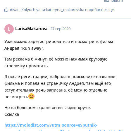
Відповісти
divan
,
Kolyuchiya
та
kateryna_makarevska
подобається це
.
LarisaMakarova
L
27 сер 2020
Уже можно зарегистрироваться и посмотреть фильм
Андрея "Run away".
Там реклама 6 минут, её можно нажимая круговую
стрелочку промотать.
Я после регистрации, набрала в поисковике название
фильма и попала на страничку Андрея, там ещё его
вступительная речь записана, её можно отдельно
посмотреть
Но на большом экране он выглядит круче.
Ссылка
https://molodist.com/?utm_source=eSputnik-