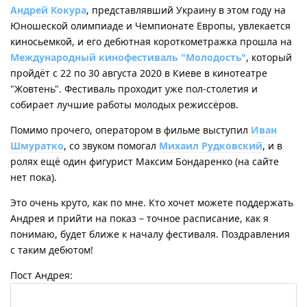
Андрей Кокура
, представлявший Украину в этом году на
Юношеской олимпиаде и Чемпионате Европы, увлекается
киносьемкой, и его дебютная короткометражка прошла на
Международный кинофестиваль "Молодость"
, который
пройдёт с 22 по 30 августа 2020 в Киеве в кинотеатре
"Жовтень". Фестиваль проходит уже пол-столетия и
собирает лучшие работы молодых режиссёров.
Помимо прочего, оператором в фильме выступил
Иван
Шмуратко
, со звуком помогал
Михаил Рудковский
, и в
ролях ещё один фигурист Максим Бондаренко (на сайте
нет пока).
Это очень круто, как по мне. Кто хочет можете поддержать
Андрея и прийти на показ – точное расписание, как я
понимаю, будет ближе к началу фестиваля. Поздравления
с таким дебютом!
Пост Андрея: