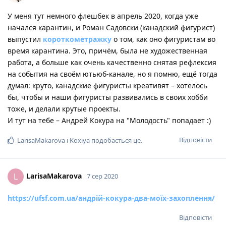
У меня тут немного флешбек в апрель 2020, когда уже
начался карантин, и Роман Садовски (канадский фигурист)
выпустил
короткометражку
о том, как оно фигуристам во
время карантина. Это, причём, была не художественная
работа, а больше как очень качественно снятая рефлексия
на события на своём ютьюб-канале, но я помню, ещё тогда
думал: круто, канадские фигуристы креативят – хотелось
бы, чтобы и наши фигуристы развивались в своих хобби
тоже, и делали крутые проекты.
И тут на тебе – Андрей Кокура на "Молодость" попадает :)
Відповісти
LarisaMakarova
і
Koxiya
подобається це
.
LarisaMakarova
L
7 сер 2020
https://ufsf.com.ua/андрій-кокура-два-моїх-захоплення/
Відповісти