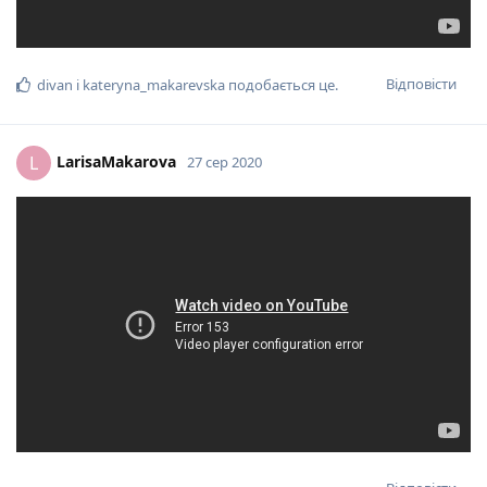
Відповісти
divan
і
kateryna_makarevska
подобається це
.
LarisaMakarova
L
27 сер 2020