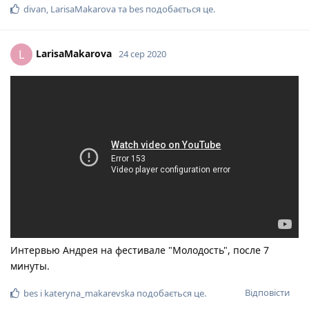
divan
,
LarisaMakarova
та
bes
подобається це
.
LarisaMakarova
L
24 сер 2020
Интервью Андрея на фестивале "Молодость", после 7
минуты.
Відповісти
bes
і
kateryna_makarevska
подобається це
.