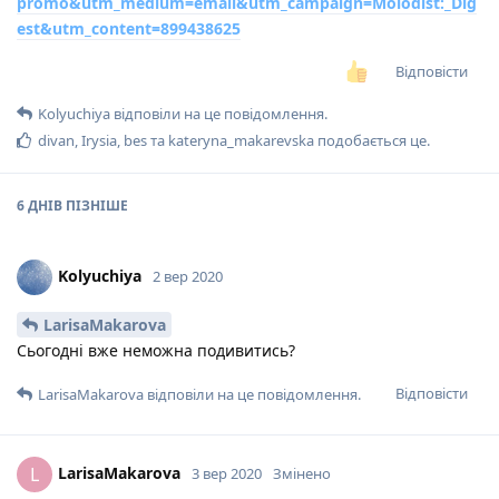
promo&utm_medium=email&utm_campaign=Molodist:_Dig
est&utm_content=899438625
Відповісти
Kolyuchiya
відповіли на це повідомлення.
divan
,
Irysia
,
bes
та
kateryna_makarevska
подобається це
.
6 ДНІВ
ПІЗНІШЕ
Kolyuchiya
2 вер 2020
LarisaMakarova
Сьогодні вже неможна подивитись?
Відповісти
LarisaMakarova
відповіли на це повідомлення.
LarisaMakarova
L
3 вер 2020
Змінено