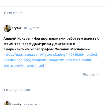
РІК
ПІЗНІШЕ
Irysia
18 гру 2021
Андрей Кокура: «Над программами работаем вместе с
моим тренером Дмитрием Дмитренко и
американским хореографом Оксаной Масловой»
https://ua.tribuna.com/figure-skating/1104492664-andrej-
kokura-nad-programmami-rabotaem-vmeste-s-moim-
trenerom-dmitriem.html
Відповісти
3 МІСЯЦІ
ПІЗНІШЕ
Irysia
17 бер 2022