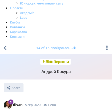
Юніорські чемпіонати світу
Проєкти
Академія
Labs
Клуби
Ковзанки
Барахолка
Контакти
14
of
15
повідомлень
👩🏼‍💼 Персони
Андрей Кокура
Share
divan
5 сер 2020
Змінено