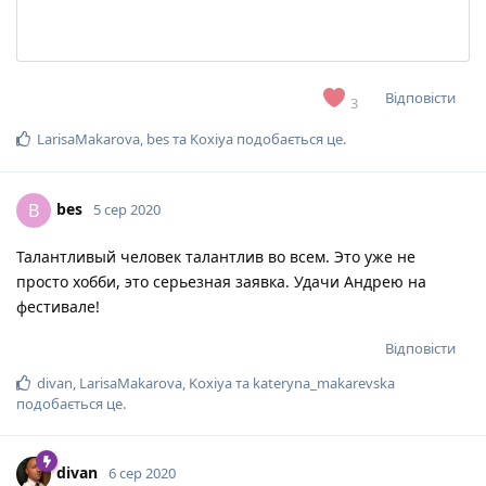
Відповісти
3
LarisaMakarova
,
bes
та
Koxiya
подобається це
.
bes
B
5 сер 2020
Талантливый человек талантлив во всем. Это уже не
просто хобби, это серьезная заявка. Удачи Андрею на
фестивале!
Відповісти
divan
,
LarisaMakarova
,
Koxiya
та
kateryna_makarevska
подобається це
.
divan
6 сер 2020