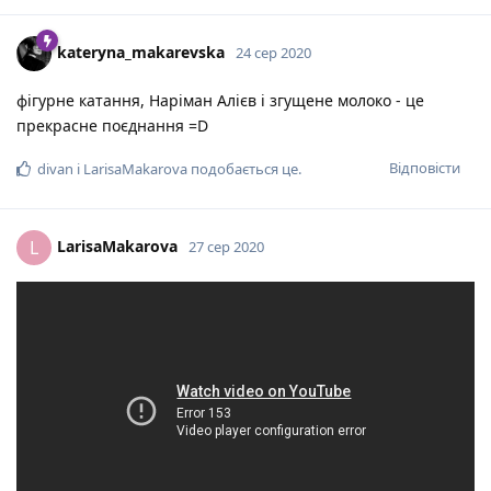
kateryna_makarevska
24 сер 2020
фігурне катання, Наріман Алієв і згущене молоко - це
прекрасне поєднання =D
Відповісти
divan
і
LarisaMakarova
подобається це
.
LarisaMakarova
L
27 сер 2020