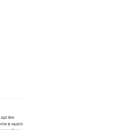
Відповісти
 що він
нти в нього