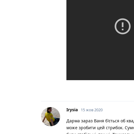
Irysia
15 жов 2020
Дарма зараз Ваня б'ється об кв
може зробити цей стрибок. Сумн