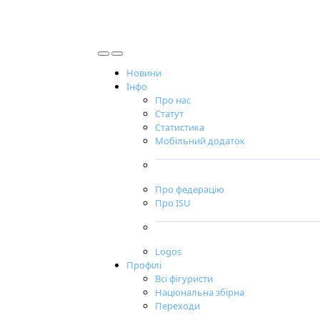
Новини
Інфо
Про нас
Статут
Статистика
Мобільний додаток
Про федерацію
Про ISU
Logos
Профілі
Всі фігуристи
Національна збірна
Переходи