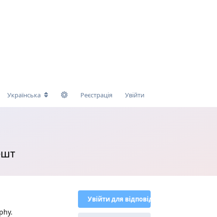
Українська
Реєстрація
Увійти
ешт
Увійти для відповіді
phy.