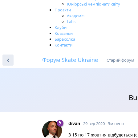
Юніорські чемпіонати світу
Проєкти
Академія
Labs
Клуби
Ковзанки
Барахолка
Контакти
Форум Skate Ukraine
Старий форум
Bu
divan
29 вер 2020
Змінено
З 15 по 17 жовтня відбудеться (с