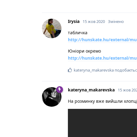
Irysia
15 жов 2020
Змінено
табличка
http://hunskate.hu/external/m
Юніори окремо
http://hunskate.hu/external/mu
kateryna_makarevska
подобаєтьс
kateryna_makarevska
15 жов 20
На розминку вже вийшли хлопці.