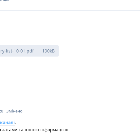
y-list-10-01.pdf
190kB
20
Змінено
каналі
.
льтатами та іншою інформацією.