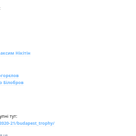
:
аксим Нікітін
огорєлов
о Білобров
упні тут:
/2020-21/budapest_trophy/
я це
.