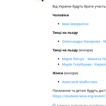
Від України будуть брати участь
Чоловіки
Іван Шмуратко
Танці на льоду
Олександра Назарова - М
Танці на льоду
(юніори)
Марія Пінчук - Микита П
Марія Голубцова - Кирил
Жінки
(юніори)
Анастасія Шаботова
Посилання та деталі будуть дост
https://skateukraine.org/event
kateryna_makarevska
подобаєтьс