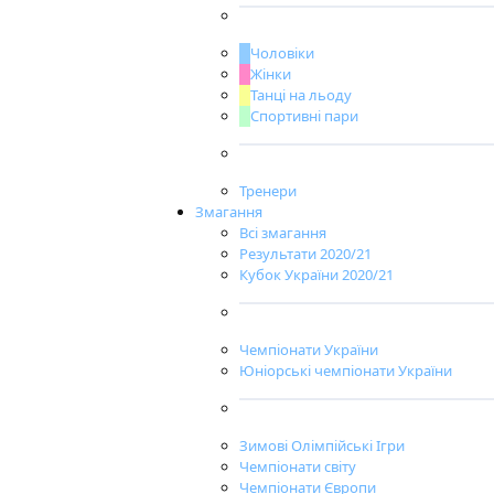
Чоловіки
Жінки
Танці на льоду
Спортивні пари
Тренери
Змагання
Всі змагання
Результати 2020/21
Кубок України 2020/21
Чемпіонати України
Юніорські чемпіонати України
Зимові Олімпійські Ігри
Чемпіонати світу
Чемпіонати Європи