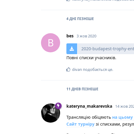
4 ДНІ
ПІЗНІШЕ
bes
3 жов 2020
B
2020-budapest-trophy-entr
Повні списки учасників.
divan
подобається це
.
11 ДНІВ
ПІЗНІШЕ
kateryna_makarevska
14 жов 20
Трансляцію обіцяють
на цьому 
Сайт турніру
зі списками, резу